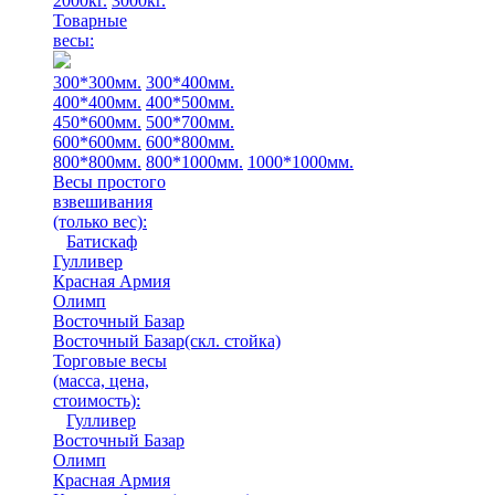
2000кг.
3000кг.
Товарные
весы:
300*300мм.
300*400мм.
400*400мм.
400*500мм.
450*600мм.
500*700мм.
600*600мм.
600*800мм.
800*800мм.
800*1000мм.
1000*1000мм.
Весы простого
взвешивания
(только вес)
:
Батискаф
Гулливер
Красная Армия
Олимп
Восточный Базар
Восточный Базар(скл. стойка)
Торговые весы
(масса, цена,
стоимость)
:
Гулливер
Восточный Базар
Олимп
Красная Армия