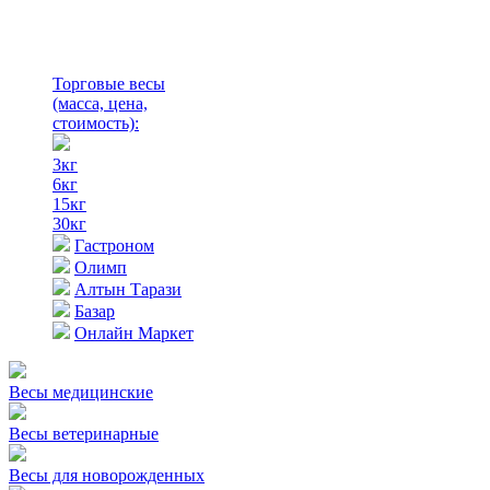
Торговые весы
(масса, цена,
стоимость)
:
3кг
6кг
15кг
30кг
Гастроном
Олимп
Алтын Тарази
Базар
Онлайн Маркет
Весы медицинские
Весы ветеринарные
Весы для новорожденных