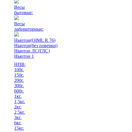
Весы
бытовые:
Весы
лабораторные:
Ньютон(OIML R 76)
Ньютон(без поверки)
Ньютон ЛС(ГЛС)
Ньютон 1
НПВ:
100г.
150г.
200г.
300г.
600г.
1кг.
1,5кг.
2кг.
2,5кг.
3кг.
6кг.
15кг.