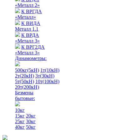
«Металл 2»
К ВРГДА
«Металл»
К ВИДА
Металл 1.1
К ВРДА
«Металл 3»
К ВРГ2ДА
«Металл 3»
Динамометры:
500кг(5кН)
1т(10кН)
2т(20кН)
3т(30кН)
5т(50кН)
10т(100кН)
20т(200кН)
Безмены
бытовые:
10кг
15кг
20кг
25кг
30кг
40кг
50кг