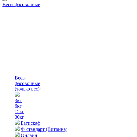
Весы фасовочные
Весы
фасовочные
(только вес)
:
3кг
6кг
15кг
30кг
Батискаф
Ф-стандарт (Витрина)
Онлайн