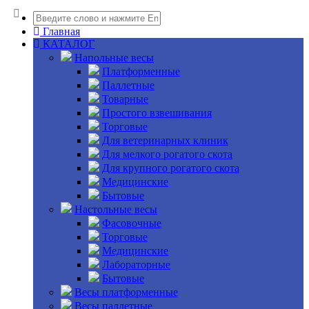
Главная
КАТАЛОГ
Напольные весы
Платформенные
Паллетные
Товарные
Простого взвешивания
Торговые
Для ветеринарных клиник
Для мелкого рогатого скота
Для крупного рогатого скота
Медицинские
Бытовые
Настольные весы
Фасовочные
Торговые
Медицинские
Лабораторные
Бытовые
Весы платформенные
Весы паллетные