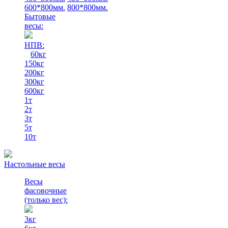
600*800мм.
800*800мм.
Бытовые
весы:
НПВ:
60кг
150кг
200кг
300кг
600кг
1т
2т
3т
5т
10т
Настольные весы
Весы
фасовочные
(только вес)
:
3кг