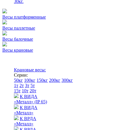
30кг.
Весы платформенные
Весы паллетные
Весы балочные
Весы крановые
Крановые весы:
Серии:
50кг
100кг
150кг
200кг
300кг
1т
2т
3т
5т
15т
10т
20т
К ВИДА
«Металл» (IP 65)
К ВИДА
«Металл»
К ВРДА
«Металл»
К ВРДА