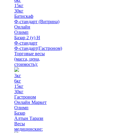
6кг
15кг
30кг
Батискаф
Ф-стандарт (Витрина)
Онлайн
Олимп
Базар 2 (у) Н
Ф-стандарт
Ф-стандарт(Гастроном)
Торговые весы
(масса, цена,
стоимость)
:
3кг
6кг
15кг
30кг
Гастроном
Онлайн Маркет
Олимп
Базар
Алтын Тарази
Весы
медицинские: