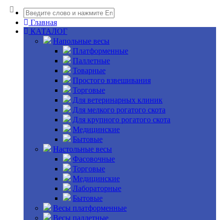
Главная
КАТАЛОГ
Напольные весы
Платформенные
Паллетные
Товарные
Простого взвешивания
Торговые
Для ветеринарных клиник
Для мелкого рогатого скота
Для крупного рогатого скота
Медицинские
Бытовые
Настольные весы
Фасовочные
Торговые
Медицинские
Лабораторные
Бытовые
Весы платформенные
Весы паллетные