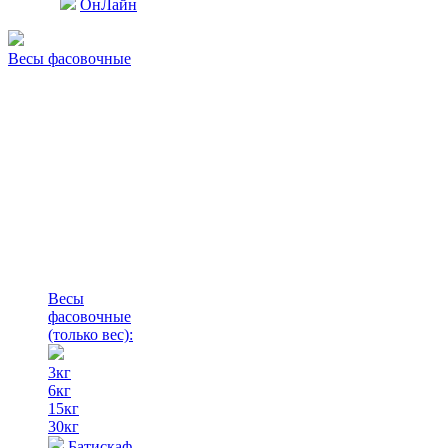
ОнЛайн
Весы фасовочные
Весы
фасовочные
(только вес)
:
3кг
6кг
15кг
30кг
Батискаф