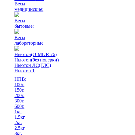
Весы
медицинские:
Весы
бытовые:
Весы
лабораторные:
Ньютон(OIML R 76)
Ньютон(без поверки)
Ньютон ЛС(ГЛС)
Ньютон 1
НПВ:
100г.
150г.
200г.
300г.
600г.
1кг.
1,5кг.
2кг.
2,5кг.
3кг.