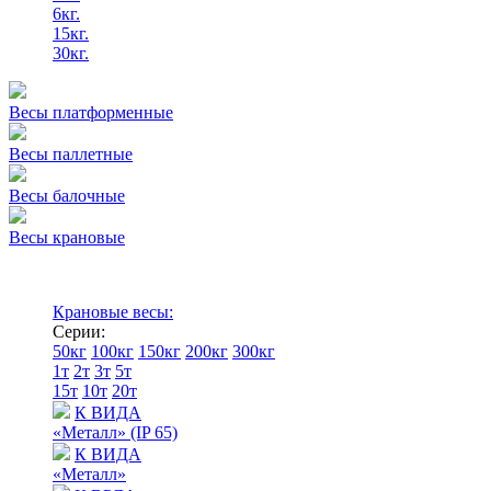
6кг.
15кг.
30кг.
Весы платформенные
Весы паллетные
Весы балочные
Весы крановые
Крановые весы:
Серии:
50кг
100кг
150кг
200кг
300кг
1т
2т
3т
5т
15т
10т
20т
К ВИДА
«Металл» (IP 65)
К ВИДА
«Металл»