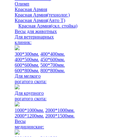
Олимп
Красная Армия
Красная Армия(технолог.)
Красная Армия(Авто Т)
Красная Армия(скл. стойка)
Весы для животных
Для ветеринарных
клиник:
300*300мм.
400*400мм.
400*500мм.
450*600мм.
600*600мм.
500*700мм.
600*800мм.
800*800мм.
Для мелкого
рогатого скота:
Для крупного
рогатого скота:
1000*1000мм.
2000*1000мм.
2000*1200мм.
2000*1500мм.
Весы
медицинские: