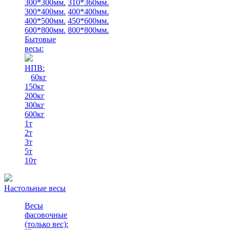
300*300мм.
310*360мм.
300*400мм.
400*400мм.
400*500мм.
450*600мм.
600*800мм.
800*800мм.
Бытовые
весы:
НПВ:
60кг
150кг
200кг
300кг
600кг
1т
2т
3т
5т
10т
Настольные весы
Весы
фасовочные
(только вес)
: