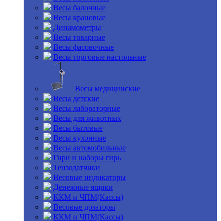
Весы балочные
Весы крановые
Динамометры
Весы товарные
Весы фасовочные
Весы торговые настольные
Весы медицинские
Весы детские
Весы лабораторные
Весы для животных
Весы бытовые
Весы кухонные
Весы автомобильные
Гири и наборы гирь
Тензодатчики
Весовые индикаторы
Денежные ящики
ККМ и ЧПМ(Кассы)
Весовые дозаторы
ККМ и ЧПМ(Кассы)