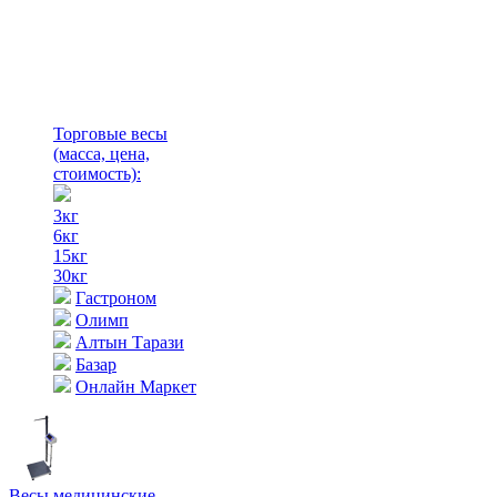
Торговые весы
(масса, цена,
стоимость)
:
3кг
6кг
15кг
30кг
Гастроном
Олимп
Алтын Тарази
Базар
Онлайн Маркет
Весы медицинские