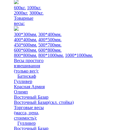
600кг.
1000кг.
2000кг.
3000кг.
Товарные
весы:
300*300мм.
300*400мм.
400*400мм.
400*500мм.
450*600мм.
500*700мм.
600*600мм.
600*800мм.
800*800мм.
800*1000мм.
1000*1000мм.
Весы простого
взвешивания
(только вес)
:
Батискаф
Гулливер
Красная Армия
Олимп
Восточный Базар
Восточный Базар(скл. стойка)
Торговые весы
(масса, цена,
стоимость)
:
Гулливер
Восточный Базар