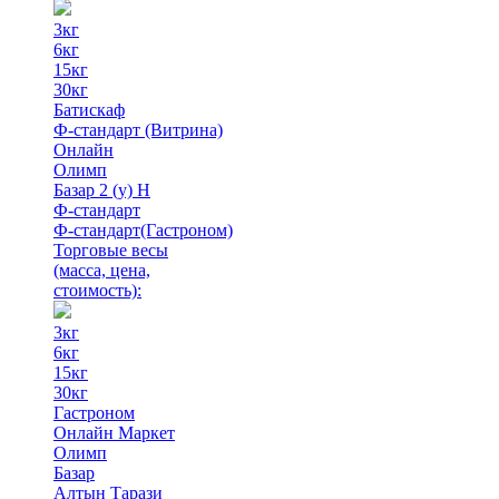
3кг
6кг
15кг
30кг
Батискаф
Ф-стандарт (Витрина)
Онлайн
Олимп
Базар 2 (у) Н
Ф-стандарт
Ф-стандарт(Гастроном)
Торговые весы
(масса, цена,
стоимость)
:
3кг
6кг
15кг
30кг
Гастроном
Онлайн Маркет
Олимп
Базар
Алтын Тарази