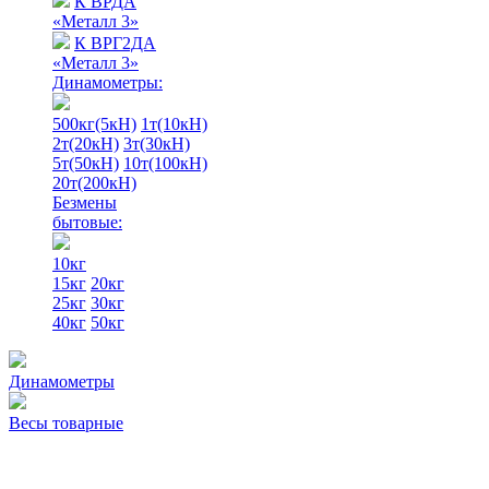
К ВРДА
«Металл 3»
К ВРГ2ДА
«Металл 3»
Динамометры:
500кг(5кН)
1т(10кН)
2т(20кН)
3т(30кН)
5т(50кН)
10т(100кН)
20т(200кН)
Безмены
бытовые:
10кг
15кг
20кг
25кг
30кг
40кг
50кг
Динамометры
Весы товарные