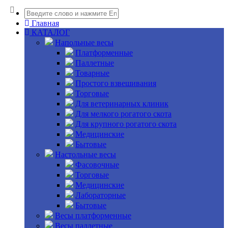
Главная
КАТАЛОГ
Напольные весы
Платформенные
Паллетные
Товарные
Простого взвешивания
Торговые
Для ветеринарных клиник
Для мелкого рогатого скота
Для крупного рогатого скота
Медицинские
Бытовые
Настольные весы
Фасовочные
Торговые
Медицинские
Лабораторные
Бытовые
Весы платформенные
Весы паллетные