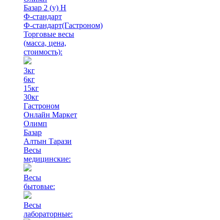
Базар 2 (у) Н
Ф-стандарт
Ф-стандарт(Гастроном)
Торговые весы
(масса, цена,
стоимость)
:
3кг
6кг
15кг
30кг
Гастроном
Онлайн Маркет
Олимп
Базар
Алтын Тарази
Весы
медицинские:
Весы
бытовые:
Весы
лабораторные: