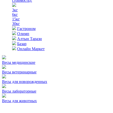
стоимость)
:
3кг
6кг
15кг
30кг
Гастроном
Олимп
Алтын Тарази
Базар
Онлайн Маркет
Весы медицинские
Весы ветеринарные
Весы для новорожденных
Весы лабораторные
Весы для животных