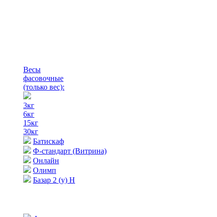
Весы
фасовочные
(только вес)
:
3кг
6кг
15кг
30кг
Батискаф
Ф-стандарт (Витрина)
Онлайн
Олимп
Базар 2 (у) Н