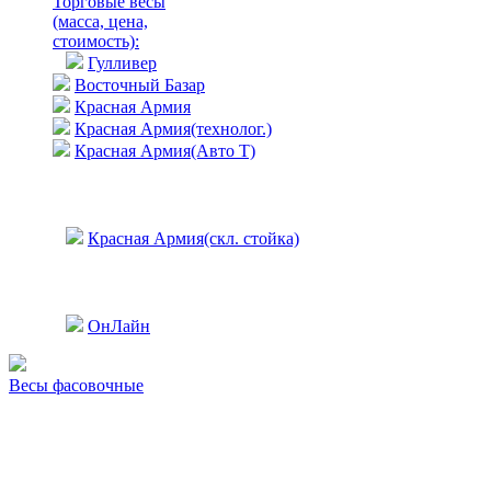
Торговые весы
(масса, цена,
стоимость)
:
Гулливер
Восточный Базар
Красная Армия
Красная Армия(технолог.)
Красная Армия(Авто Т)
Красная Армия(скл. стойка)
ОнЛайн
Весы фасовочные