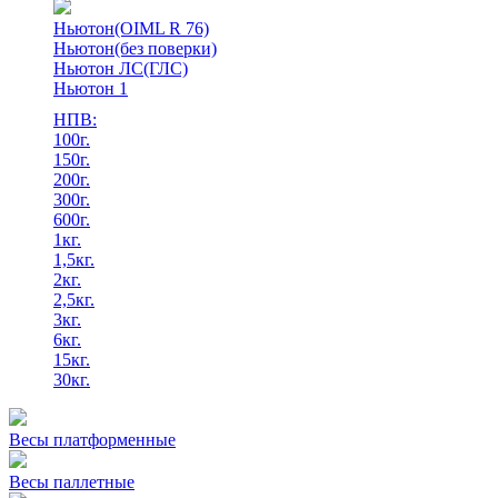
Ньютон(OIML R 76)
Ньютон(без поверки)
Ньютон ЛС(ГЛС)
Ньютон 1
НПВ:
100г.
150г.
200г.
300г.
600г.
1кг.
1,5кг.
2кг.
2,5кг.
3кг.
6кг.
15кг.
30кг.
Весы платформенные
Весы паллетные