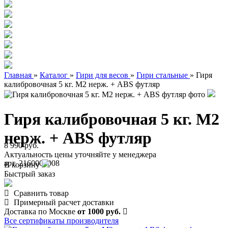
Главная
»
Каталог
»
Гири для весов
»
Гири стальные
»
Гиря
калибровочная 5 кг. М2 нерж. + ABS футляр
Гиря калибровочная 5 кг. М2
нерж. + ABS футляр
8 990 руб.
Актуальность цены уточняйте у менеджера
арт. 2160000008
В корзину
Быстрый заказ
Сравнить товар
Примерный расчет доставки
Доставка по Москве
от 1000 руб.
Все сертификаты производителя