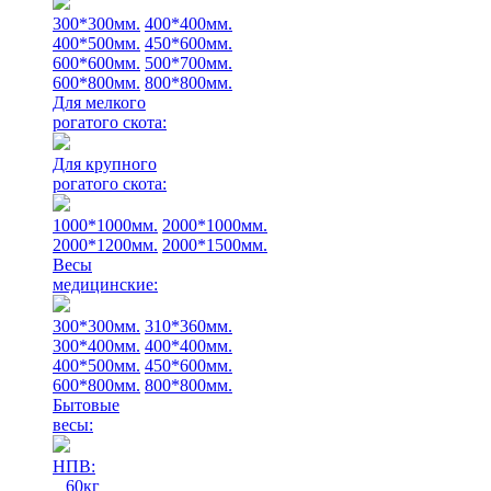
300*300мм.
400*400мм.
400*500мм.
450*600мм.
600*600мм.
500*700мм.
600*800мм.
800*800мм.
Для мелкого
рогатого скота:
Для крупного
рогатого скота:
1000*1000мм.
2000*1000мм.
2000*1200мм.
2000*1500мм.
Весы
медицинские:
300*300мм.
310*360мм.
300*400мм.
400*400мм.
400*500мм.
450*600мм.
600*800мм.
800*800мм.
Бытовые
весы:
НПВ:
60кг