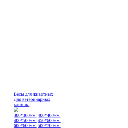
Весы для животных
Для ветеринарных
клиник:
300*300мм.
400*400мм.
400*500мм.
450*600мм.
600*600мм.
500*700мм.