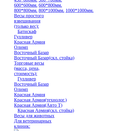
600*600мм.
600*800мм.
800*800мм.
800*1000мм.
1000*1000мм.
Весы простого
взвешивания
(только вес)
:
Батискаф
Гулливер
Красная Армия
Олимп
Восточный Базар
Восточный Базар(скл. стойка)
Торговые весы
(масса, цена,
стоимость)
:
Гулливер
Восточный Базар
Олимп
Красная Армия
Красная Армия(технолог.)
Красная Армия(Авто Т)
Красная Армия(скл. стойка)
Весы для животных
Для ветеринарных
клиник: