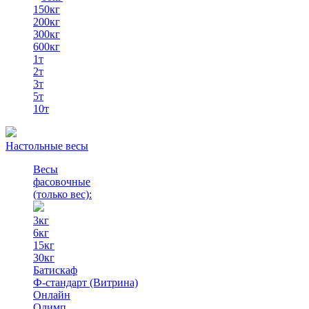
150кг
200кг
300кг
600кг
1т
2т
3т
5т
10т
Настольные весы
Весы
фасовочные
(только вес)
:
3кг
6кг
15кг
30кг
Батискаф
Ф-стандарт (Витрина)
Онлайн
Олимп