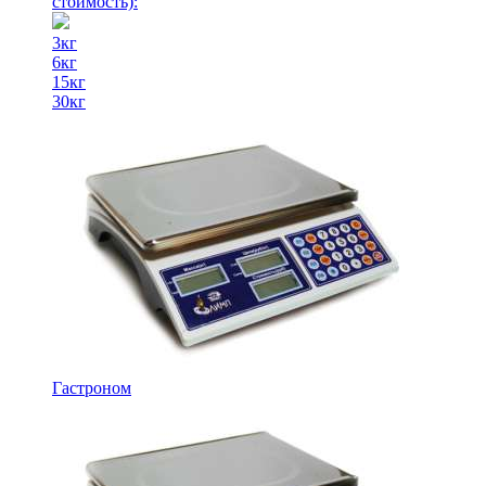
стоимость)
:
3кг
6кг
15кг
30кг
Гастроном