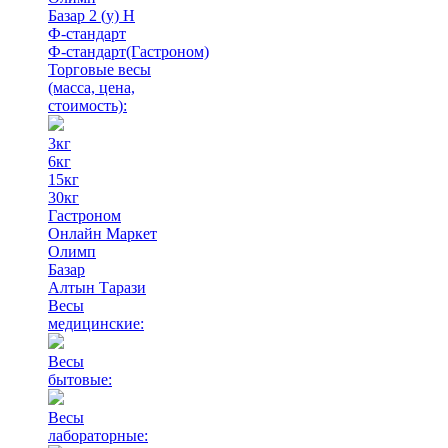
Базар 2 (у) Н
Ф-стандарт
Ф-стандарт(Гастроном)
Торговые весы
(масса, цена,
стоимость)
:
3кг
6кг
15кг
30кг
Гастроном
Онлайн Маркет
Олимп
Базар
Алтын Тарази
Весы
медицинские:
Весы
бытовые:
Весы
лабораторные: