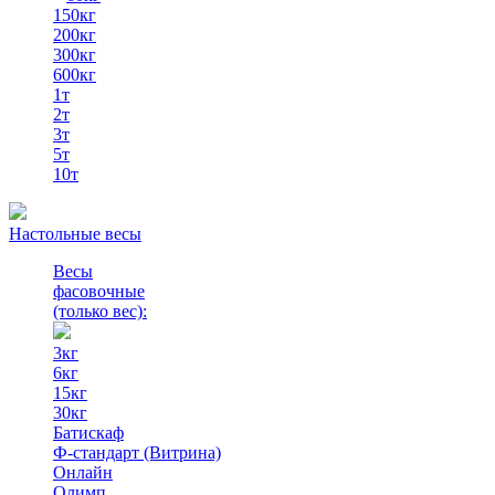
150кг
200кг
300кг
600кг
1т
2т
3т
5т
10т
Настольные весы
Весы
фасовочные
(только вес)
:
3кг
6кг
15кг
30кг
Батискаф
Ф-стандарт (Витрина)
Онлайн
Олимп