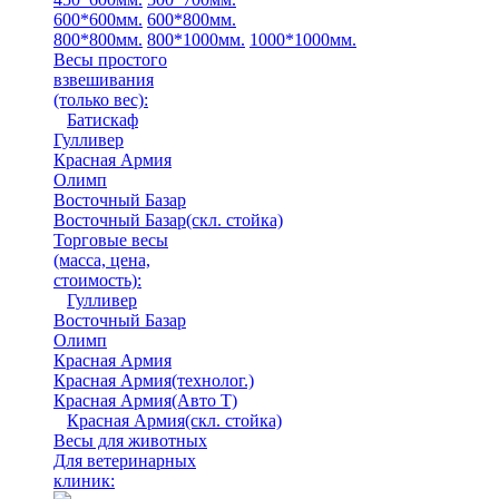
600*600мм.
600*800мм.
800*800мм.
800*1000мм.
1000*1000мм.
Весы простого
взвешивания
(только вес)
:
Батискаф
Гулливер
Красная Армия
Олимп
Восточный Базар
Восточный Базар(скл. стойка)
Торговые весы
(масса, цена,
стоимость)
:
Гулливер
Восточный Базар
Олимп
Красная Армия
Красная Армия(технолог.)
Красная Армия(Авто Т)
Красная Армия(скл. стойка)
Весы для животных
Для ветеринарных
клиник: