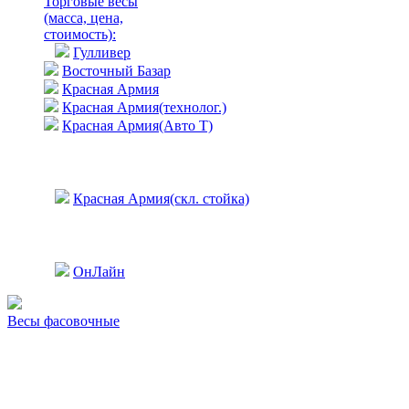
Торговые весы
(масса, цена,
стоимость)
:
Гулливер
Восточный Базар
Красная Армия
Красная Армия(технолог.)
Красная Армия(Авто Т)
Красная Армия(скл. стойка)
ОнЛайн
Весы фасовочные