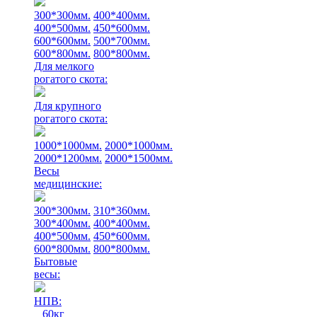
300*300мм.
400*400мм.
400*500мм.
450*600мм.
600*600мм.
500*700мм.
600*800мм.
800*800мм.
Для мелкого
рогатого скота:
Для крупного
рогатого скота:
1000*1000мм.
2000*1000мм.
2000*1200мм.
2000*1500мм.
Весы
медицинские:
300*300мм.
310*360мм.
300*400мм.
400*400мм.
400*500мм.
450*600мм.
600*800мм.
800*800мм.
Бытовые
весы:
НПВ:
60кг