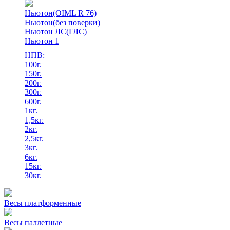
Ньютон(OIML R 76)
Ньютон(без поверки)
Ньютон ЛС(ГЛС)
Ньютон 1
НПВ:
100г.
150г.
200г.
300г.
600г.
1кг.
1,5кг.
2кг.
2,5кг.
3кг.
6кг.
15кг.
30кг.
Весы платформенные
Весы паллетные