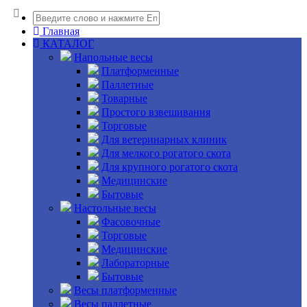
Главная
КАТАЛОГ
Напольные весы
Платформенные
Паллетные
Товарные
Простого взвешивания
Торговые
Для ветеринарных клиник
Для мелкого рогатого скота
Для крупного рогатого скота
Медицинские
Бытовые
Настольные весы
Фасовочные
Торговые
Медицинские
Лабораторные
Бытовые
Весы платформенные
Весы паллетные