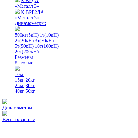
К ВРДА
«Металл 3»
К ВРГ2ДА
«Металл 3»
Динамометры:
500кг(5кН)
1т(10кН)
2т(20кН)
3т(30кН)
5т(50кН)
10т(100кН)
20т(200кН)
Безмены
бытовые:
10кг
15кг
20кг
25кг
30кг
40кг
50кг
Динамометры
Весы товарные