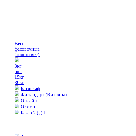
Весы
фасовочные
(только вес)
:
3кг
6кг
15кг
30кг
Батискаф
Ф-стандарт (Витрина)
Онлайн
Олимп
Базар 2 (у) Н