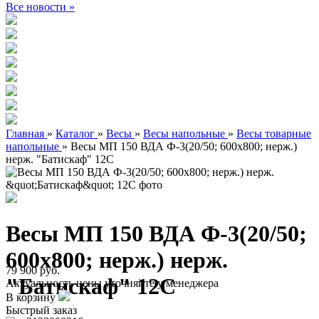
Все новости »
Главная
»
Каталог
»
Весы
»
Весы напольные
»
Весы товарные
напольные
»
Весы МП 150 ВДА Ф-3(20/50; 600х800; нерж.)
нерж. "Батискаф" 12С
Весы МП 150 ВДА Ф-3(20/50;
600х800; нерж.) нерж.
79 900 руб.
"Батискаф" 12С
Актуальность цены уточняйте у менеджера
В корзину
Быстрый заказ