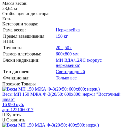
Масса весов:
23,64 кг
Стойка для индикатора:
Есть
Категории товара:
Рама весов:
Нержавейка
Предел взвешивания
150 кг
НПВ:
Точность:
20 г
50 г
Размер платформы:
600х800 мм
Блоки индикации:
МИ ВДА/12ЯС (корпус
нержавейка)
Тип дисплея:
Светодиодный
Функционал:
Только вес
Похожие
Товары
Весы МП 150 МЖА Ф-3(20/50; 600х800; нерж.) "Восточный
Базар"
16 990 руб.
арт. 1221060017
Купить
Сравнить