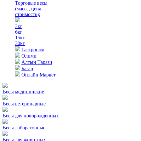
Торговые весы
(масса, цена,
стоимость)
:
3кг
6кг
15кг
30кг
Гастроном
Олимп
Алтын Тарази
Базар
Онлайн Маркет
Весы медицинские
Весы ветеринарные
Весы для новорожденных
Весы лабораторные
Весы для животных