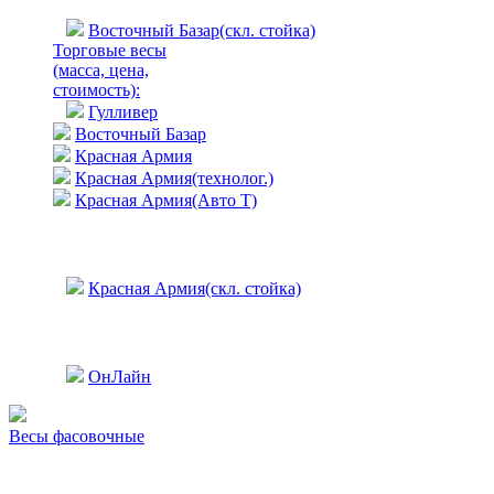
Восточный Базар(скл. стойка)
Торговые весы
(масса, цена,
стоимость)
:
Гулливер
Восточный Базар
Красная Армия
Красная Армия(технолог.)
Красная Армия(Авто Т)
Красная Армия(скл. стойка)
ОнЛайн
Весы фасовочные