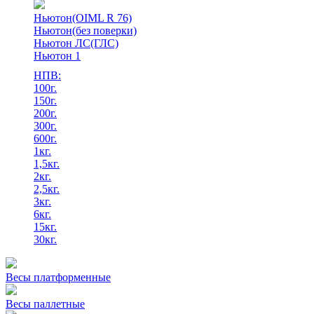
Ньютон(OIML R 76)
Ньютон(без поверки)
Ньютон ЛС(ГЛС)
Ньютон 1
НПВ:
100г.
150г.
200г.
300г.
600г.
1кг.
1,5кг.
2кг.
2,5кг.
3кг.
6кг.
15кг.
30кг.
Весы платформенные
Весы паллетные