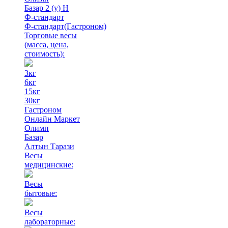
Базар 2 (у) Н
Ф-стандарт
Ф-стандарт(Гастроном)
Торговые весы
(масса, цена,
стоимость)
:
3кг
6кг
15кг
30кг
Гастроном
Онлайн Маркет
Олимп
Базар
Алтын Тарази
Весы
медицинские:
Весы
бытовые:
Весы
лабораторные: