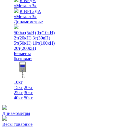
К ВРДА
«Металл 3»
К ВРГ2ДА
«Металл 3»
Динамометры:
500кг(5кН)
1т(10кН)
2т(20кН)
3т(30кН)
5т(50кН)
10т(100кН)
20т(200кН)
Безмены
бытовые:
10кг
15кг
20кг
25кг
30кг
40кг
50кг
Динамометры
Весы товарные