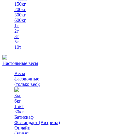
150кг
200кг
300кг
600кг
1т
2т
3т
5т
10т
Настольные весы
Весы
фасовочные
(только вес)
:
3кг
6кг
15кг
30кг
Батискаф
Ф-стандарт (Витрина)
Онлайн
Олимп