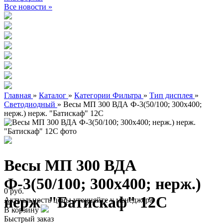
Все новости »
Главная
»
Каталог
»
Категории Фильтра
»
Тип дисплея
»
Светодиодный
»
Весы МП 300 ВДА Ф-3(50/100; 300х400;
нерж.) нерж. "Батискаф" 12С
Весы МП 300 ВДА
Ф-3(50/100; 300х400; нерж.)
0 руб.
нерж. "Батискаф" 12С
Актуальность цены уточняйте у менеджера
В корзину
Быстрый заказ