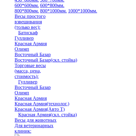
600*600мм.
600*800мм.
800*800мм.
800*1000мм.
1000*1000мм.
Весы простого
взвешивания
(только вес)
:
Батискаф
Гулливер
Красная Армия
Олимп
Восточный Базар
Восточный Базар(скл. стойка)
Торговые весы
(масса, цена,
стоимость)
:
Гулливер
Восточный Базар
Олимп
Красная Армия
Красная Армия(технолог.)
Красная Армия(Авто Т)
Красная Армия(скл. стойка)
Весы для животных
Для ветеринарных
клиник: