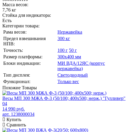
Масса весов:
7,76 кг
Стойка для индикатора:
Есть
Категории товара:
Рама весов:
Нержавейка
Предел взвешивания
300 кг
НПВ:
Точность:
100 г
50 г
Размер платформы:
300х400 мм
Блоки индикации:
МИ ВДА/12ЯС (корпус
нержавейка)
Тип дисплея:
Светодиодный
Функционал:
Только вес
Похожие
Товары
Весы МП 300 МЖА Ф-3 (50/100; 400х500; нерж.) "Гулливер"
04
14 990 руб.
арт. 1238000034
Купить
Сравнить