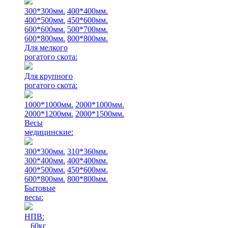
300*300мм.
400*400мм.
400*500мм.
450*600мм.
600*600мм.
500*700мм.
600*800мм.
800*800мм.
Для мелкого
рогатого скота:
Для крупного
рогатого скота:
1000*1000мм.
2000*1000мм.
2000*1200мм.
2000*1500мм.
Весы
медицинские:
300*300мм.
310*360мм.
300*400мм.
400*400мм.
400*500мм.
450*600мм.
600*800мм.
800*800мм.
Бытовые
весы:
НПВ:
60кг