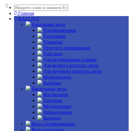
Главная
КАТАЛОГ
Напольные весы
Платформенные
Паллетные
Товарные
Простого взвешивания
Торговые
Для ветеринарных клиник
Для мелкого рогатого скота
Для крупного рогатого скота
Медицинские
Бытовые
Настольные весы
Фасовочные
Торговые
Медицинские
Лабораторные
Бытовые
Весы платформенные
Весы паллетные