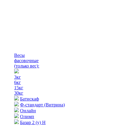
Весы
фасовочные
(только вес)
:
3кг
6кг
15кг
30кг
Батискаф
Ф-стандарт (Витрина)
Онлайн
Олимп
Базар 2 (у) Н