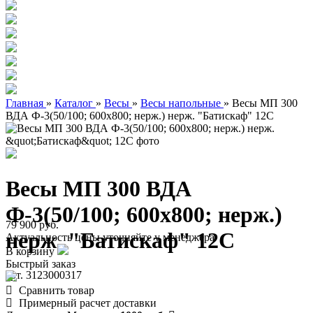
Главная
»
Каталог
»
Весы
»
Весы напольные
»
Весы МП 300
ВДА Ф-3(50/100; 600х800; нерж.) нерж. "Батискаф" 12С
Весы МП 300 ВДА
Ф-3(50/100; 600х800; нерж.)
79 900 руб.
нерж. "Батискаф" 12С
Актуальность цены уточняйте у менеджера
В корзину
Быстрый заказ
арт. 3123000317
Сравнить товар
Примерный расчет доставки