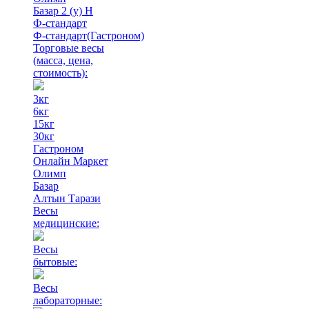
Базар 2 (у) Н
Ф-стандарт
Ф-стандарт(Гастроном)
Торговые весы
(масса, цена,
стоимость)
:
3кг
6кг
15кг
30кг
Гастроном
Онлайн Маркет
Олимп
Базар
Алтын Тарази
Весы
медицинские:
Весы
бытовые:
Весы
лабораторные: