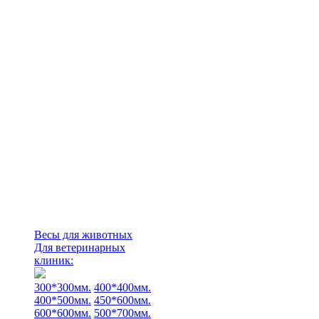
Весы для животных
Для ветеринарных
клиник:
300*300мм.
400*400мм.
400*500мм.
450*600мм.
600*600мм.
500*700мм.