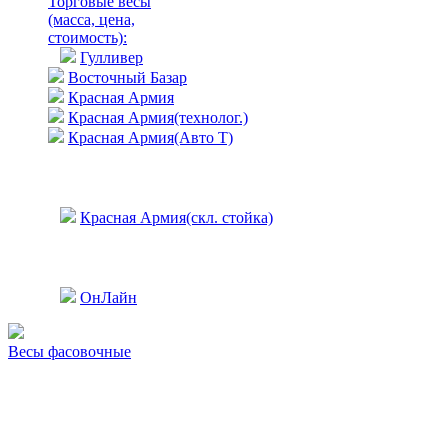
Торговые весы
(масса, цена,
стоимость)
:
Гулливер
Восточный Базар
Красная Армия
Красная Армия(технолог.)
Красная Армия(Авто Т)
Красная Армия(скл. стойка)
ОнЛайн
Весы фасовочные