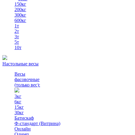
150кг
200кг
300кг
600кг
1т
2т
3т
5т
10т
Настольные весы
Весы
фасовочные
(только вес)
:
3кг
6кг
15кг
30кг
Батискаф
Ф-стандарт (Витрина)
Онлайн
Олимп