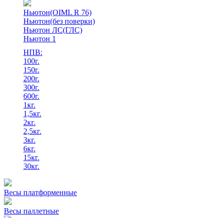
Ньютон(OIML R 76)
Ньютон(без поверки)
Ньютон ЛС(ГЛС)
Ньютон 1
НПВ:
100г.
150г.
200г.
300г.
600г.
1кг.
1,5кг.
2кг.
2,5кг.
3кг.
6кг.
15кг.
30кг.
Весы платформенные
Весы паллетные