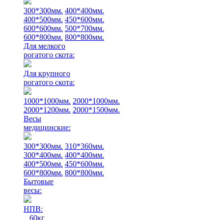
300*300мм.
400*400мм.
400*500мм.
450*600мм.
600*600мм.
500*700мм.
600*800мм.
800*800мм.
Для мелкого
рогатого скота:
Для крупного
рогатого скота:
1000*1000мм.
2000*1000мм.
2000*1200мм.
2000*1500мм.
Весы
медицинские:
300*300мм.
310*360мм.
300*400мм.
400*400мм.
400*500мм.
450*600мм.
600*800мм.
800*800мм.
Бытовые
весы:
НПВ:
60кг