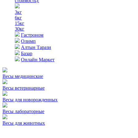
стоимость)
:
3кг
6кг
15кг
30кг
Гастроном
Олимп
Алтын Тарази
Базар
Онлайн Маркет
Весы медицинские
Весы ветеринарные
Весы для новорожденных
Весы лабораторные
Весы для животных