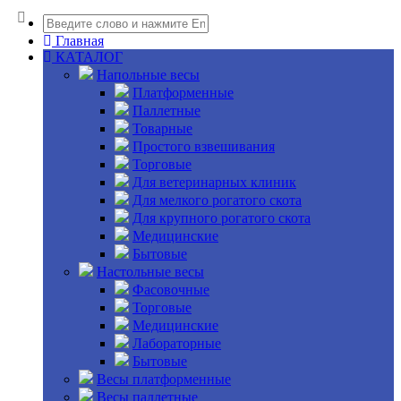
Главная
КАТАЛОГ
Напольные весы
Платформенные
Паллетные
Товарные
Простого взвешивания
Торговые
Для ветеринарных клиник
Для мелкого рогатого скота
Для крупного рогатого скота
Медицинские
Бытовые
Настольные весы
Фасовочные
Торговые
Медицинские
Лабораторные
Бытовые
Весы платформенные
Весы паллетные