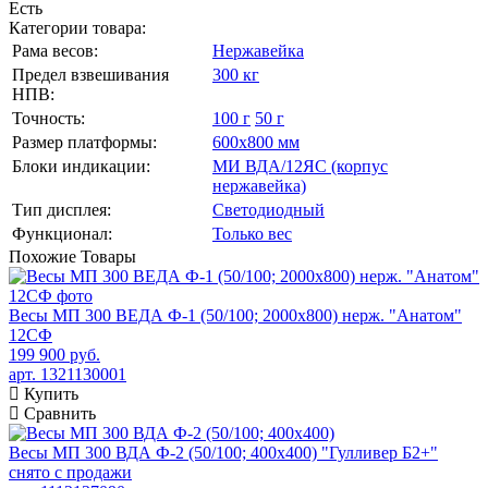
Есть
Категории товара:
Рама весов:
Нержавейка
Предел взвешивания
300 кг
НПВ:
Точность:
100 г
50 г
Размер платформы:
600х800 мм
Блоки индикации:
МИ ВДА/12ЯС (корпус
нержавейка)
Тип дисплея:
Светодиодный
Функционал:
Только вес
Похожие
Товары
Весы МП 300 ВЕДА Ф-1 (50/100; 2000х800) нерж. "Анатом"
12СФ
199 900 руб.
арт. 1321130001
Купить
Сравнить
Весы МП 300 ВДА Ф-2 (50/100; 400х400) "Гулливер Б2+"
снято с продажи