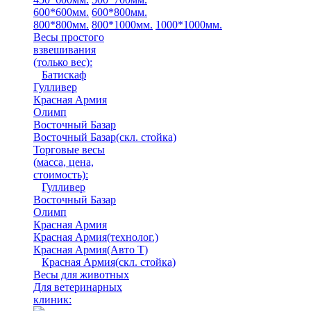
600*600мм.
600*800мм.
800*800мм.
800*1000мм.
1000*1000мм.
Весы простого
взвешивания
(только вес)
:
Батискаф
Гулливер
Красная Армия
Олимп
Восточный Базар
Восточный Базар(скл. стойка)
Торговые весы
(масса, цена,
стоимость)
:
Гулливер
Восточный Базар
Олимп
Красная Армия
Красная Армия(технолог.)
Красная Армия(Авто Т)
Красная Армия(скл. стойка)
Весы для животных
Для ветеринарных
клиник: