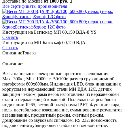
Доставка по Москве
от 1000 руб.
Все сертификаты производителя
Инструкции на Батискаф МП 60,150 ВДА-8 YS
Скачать
Инструкции на МП Батискаф 60,150 ВДА
Скачать
Описание
Товара
Описание:
Весы напольные электронные простого взвешивания.
Мах=300кг, Min=1000г е=50/100г, размер грузоприемной
платформы 600х800мм. Индикация LED, блок индикации с
корпусом из нержавеющей стали МИ ВДА 12С, датчик
защищен чехлом, рама весов изготовлена из нержавеющей
стали и нержавеющей крышкой. Пылевлагозащита блока
индикации IP 65, весовой платформы IP 67. Функции: тара,
ноль, нестабильное взвешивание, суммирование результатов
взвешиваний, процентный режим, счетный режим,
дозирование со звуковым сигналом, RS 232, возможность
подключения дублирующего табло по токовой петле.