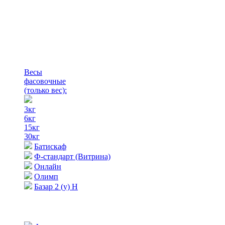
Весы
фасовочные
(только вес)
:
3кг
6кг
15кг
30кг
Батискаф
Ф-стандарт (Витрина)
Онлайн
Олимп
Базар 2 (у) Н