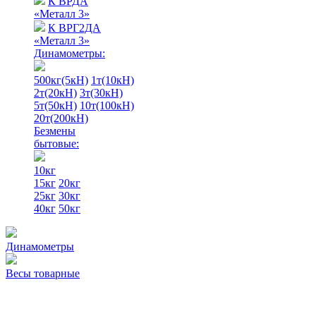
К ВРДА
«Металл 3»
К ВРГ2ДА
«Металл 3»
Динамометры:
500кг(5кН)
1т(10кН)
2т(20кН)
3т(30кН)
5т(50кН)
10т(100кН)
20т(200кН)
Безмены
бытовые:
10кг
15кг
20кг
25кг
30кг
40кг
50кг
Динамометры
Весы товарные