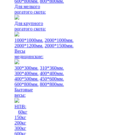
600*800мм.
800*800мм.
Для мелкого
рогатого скота:
Для крупного
рогатого скота:
1000*1000мм.
2000*1000мм.
2000*1200мм.
2000*1500мм.
Весы
медицинские:
300*300мм.
310*360мм.
300*400мм.
400*400мм.
400*500мм.
450*600мм.
600*800мм.
800*800мм.
Бытовые
весы:
НПВ:
60кг
150кг
200кг
300кг
600кг