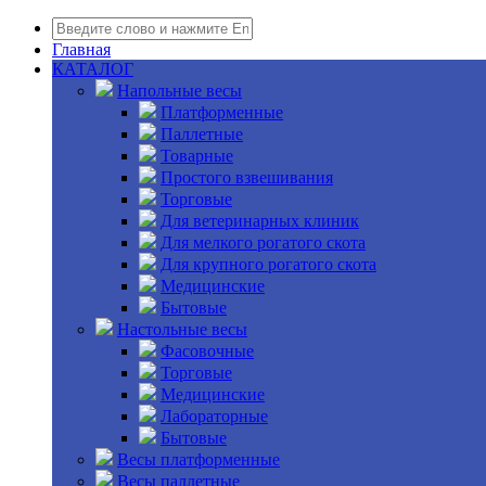
Главная
КАТАЛОГ
Напольные весы
Платформенные
Паллетные
Товарные
Простого взвешивания
Торговые
Для ветеринарных клиник
Для мелкого рогатого скота
Для крупного рогатого скота
Медицинские
Бытовые
Настольные весы
Фасовочные
Торговые
Медицинские
Лабораторные
Бытовые
Весы платформенные
Весы паллетные