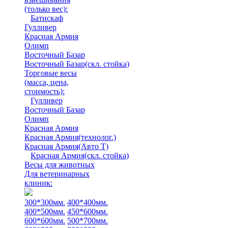
(только вес)
:
Батискаф
Гулливер
Красная Армия
Олимп
Восточный Базар
Восточный Базар(скл. стойка)
Торговые весы
(масса, цена,
стоимость)
:
Гулливер
Восточный Базар
Олимп
Красная Армия
Красная Армия(технолог.)
Красная Армия(Авто Т)
Красная Армия(скл. стойка)
Весы для животных
Для ветеринарных
клиник:
300*300мм.
400*400мм.
400*500мм.
450*600мм.
600*600мм.
500*700мм.