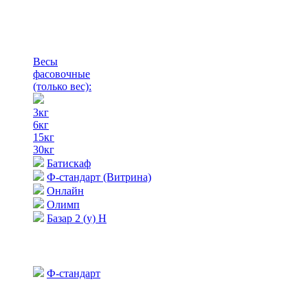
Весы
фасовочные
(только вес)
:
3кг
6кг
15кг
30кг
Батискаф
Ф-стандарт (Витрина)
Онлайн
Олимп
Базар 2 (у) Н
Ф-стандарт