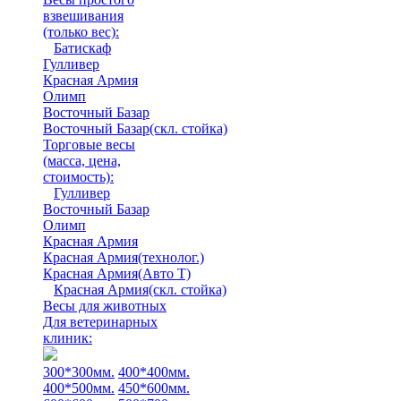
взвешивания
(только вес)
:
Батискаф
Гулливер
Красная Армия
Олимп
Восточный Базар
Восточный Базар(скл. стойка)
Торговые весы
(масса, цена,
стоимость)
:
Гулливер
Восточный Базар
Олимп
Красная Армия
Красная Армия(технолог.)
Красная Армия(Авто Т)
Красная Армия(скл. стойка)
Весы для животных
Для ветеринарных
клиник:
300*300мм.
400*400мм.
400*500мм.
450*600мм.