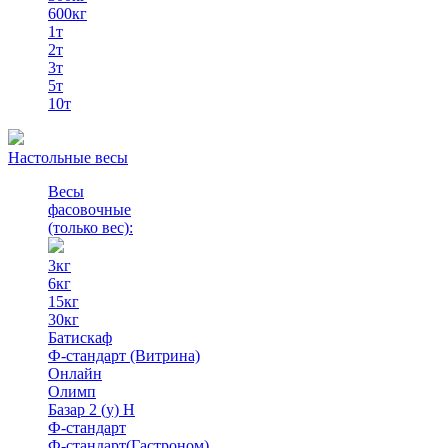
600кг
1т
2т
3т
5т
10т
Настольные весы
Весы
фасовочные
(только вес)
:
3кг
6кг
15кг
30кг
Батискаф
Ф-стандарт (Витрина)
Онлайн
Олимп
Базар 2 (у) Н
Ф-стандарт
Ф-стандарт(Гастроном)