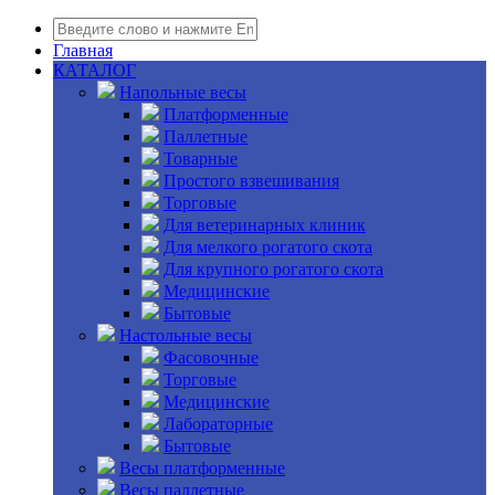
Главная
КАТАЛОГ
Напольные весы
Платформенные
Паллетные
Товарные
Простого взвешивания
Торговые
Для ветеринарных клиник
Для мелкого рогатого скота
Для крупного рогатого скота
Медицинские
Бытовые
Настольные весы
Фасовочные
Торговые
Медицинские
Лабораторные
Бытовые
Весы платформенные
Весы паллетные