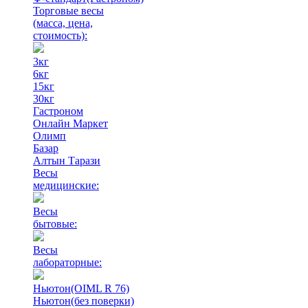
Торговые весы
(масса, цена,
стоимость)
:
3кг
6кг
15кг
30кг
Гастроном
Онлайн Маркет
Олимп
Базар
Алтын Тарази
Весы
медицинские:
Весы
бытовые:
Весы
лабораторные:
Ньютон(OIML R 76)
Ньютон(без поверки)