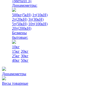
«Металл 3»
Динамометры:
500кг(5кН)
1т(10кН)
2т(20кН)
3т(30кН)
5т(50кН)
10т(100кН)
20т(200кН)
Безмены
бытовые:
10кг
15кг
20кг
25кг
30кг
40кг
50кг
Динамометры
Весы товарные