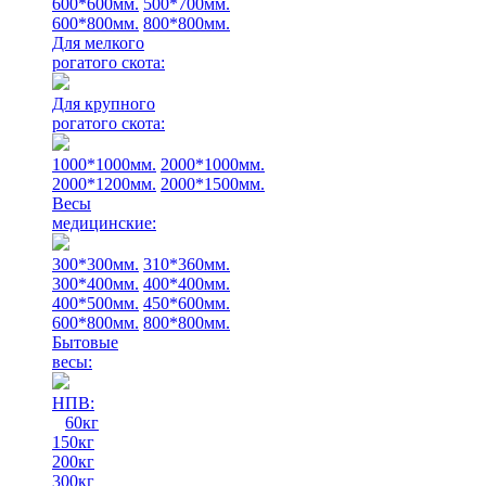
600*600мм.
500*700мм.
600*800мм.
800*800мм.
Для мелкого
рогатого скота:
Для крупного
рогатого скота:
1000*1000мм.
2000*1000мм.
2000*1200мм.
2000*1500мм.
Весы
медицинские:
300*300мм.
310*360мм.
300*400мм.
400*400мм.
400*500мм.
450*600мм.
600*800мм.
800*800мм.
Бытовые
весы:
НПВ:
60кг
150кг
200кг
300кг