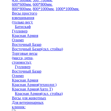
600*600мм.
600*800мм.
800*800мм.
800*1000мм.
1000*1000мм.
Весы простого
взвешивания
(только вес)
:
Батискаф
Гулливер
Красная Армия
Олимп
Восточный Базар
Восточный Базар(скл. стойка)
Торговые весы
(масса, цена,
стоимость)
:
Гулливер
Восточный Базар
Олимп
Красная Армия
Красная Армия(технолог.)
Красная Армия(Авто Т)
Красная Армия(скл. стойка)
Весы для животных
Для ветеринарных
клиник: