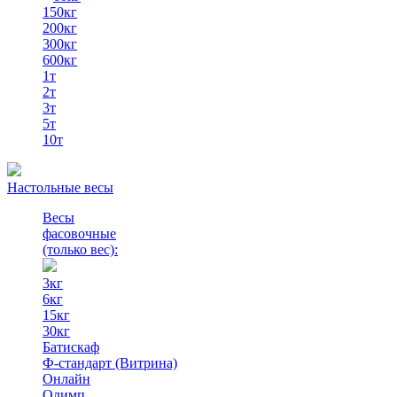
150кг
200кг
300кг
600кг
1т
2т
3т
5т
10т
Настольные весы
Весы
фасовочные
(только вес)
:
3кг
6кг
15кг
30кг
Батискаф
Ф-стандарт (Витрина)
Онлайн
Олимп