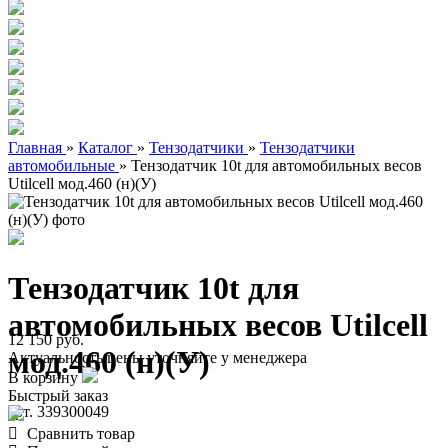
Главная
»
Каталог
»
Тензодатчики
»
Тензодатчики
автомобильные
»
Тензодатчик 10t для автомобильных весов
Utilcell мод.460 (н)(У)
Тензодатчик 10t для
автомобильных весов Utilcell
12 150 руб.
мод.460 (н)(У)
Актуальность цены уточняйте у менеджера
В корзину
Быстрый заказ
арт. 339300049
Сравнить товар