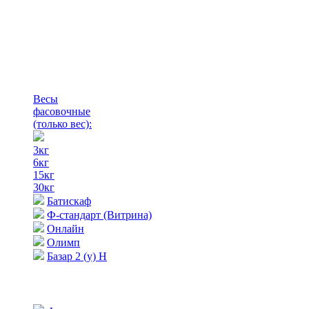
Весы
фасовочные
(только вес)
:
3кг
6кг
15кг
30кг
Батискаф
Ф-стандарт (Витрина)
Онлайн
Олимп
Базар 2 (у) Н