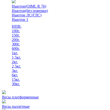
Ньютон(OIML R 76)
Ньютон(без поверки)
Ньютон ЛС(ГЛС)
Ньютон 1
НПВ:
100г.
150г.
200г.
300г.
600г.
1кг.
1,5кг.
2кг.
2,5кг.
3кг.
6кг.
15кг.
30кг.
Весы платформенные
Весы паллетные