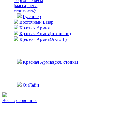
Торговые весы
(масса, цена,
стоимость)
:
Гулливер
Восточный Базар
Красная Армия
Красная Армия(технолог.)
Красная Армия(Авто Т)
Красная Армия(скл. стойка)
ОнЛайн
Весы фасовочные