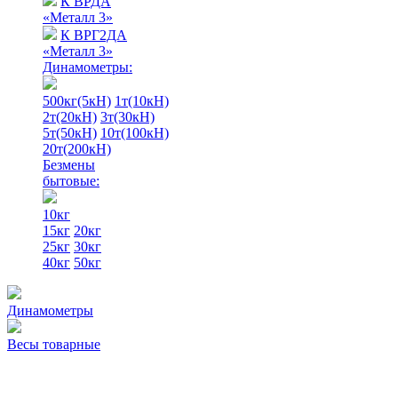
К ВРДА
«Металл 3»
К ВРГ2ДА
«Металл 3»
Динамометры:
500кг(5кН)
1т(10кН)
2т(20кН)
3т(30кН)
5т(50кН)
10т(100кН)
20т(200кН)
Безмены
бытовые:
10кг
15кг
20кг
25кг
30кг
40кг
50кг
Динамометры
Весы товарные