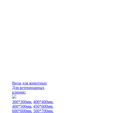
Весы для животных
Для ветеринарных
клиник:
300*300мм.
400*400мм.
400*500мм.
450*600мм.
600*600мм.
500*700мм.