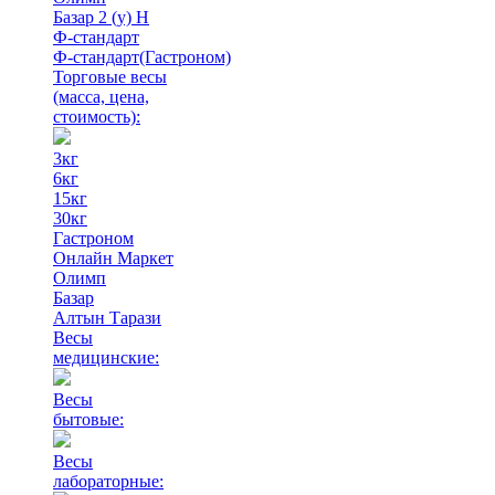
Базар 2 (у) Н
Ф-стандарт
Ф-стандарт(Гастроном)
Торговые весы
(масса, цена,
стоимость)
:
3кг
6кг
15кг
30кг
Гастроном
Онлайн Маркет
Олимп
Базар
Алтын Тарази
Весы
медицинские:
Весы
бытовые:
Весы
лабораторные: