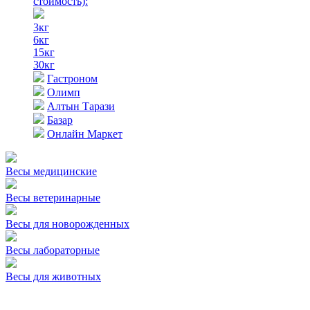
стоимость)
:
3кг
6кг
15кг
30кг
Гастроном
Олимп
Алтын Тарази
Базар
Онлайн Маркет
Весы медицинские
Весы ветеринарные
Весы для новорожденных
Весы лабораторные
Весы для животных