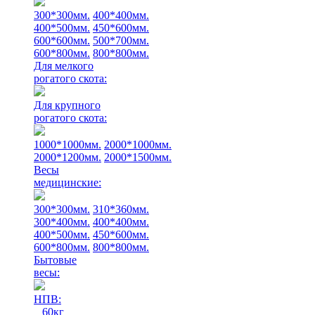
300*300мм.
400*400мм.
400*500мм.
450*600мм.
600*600мм.
500*700мм.
600*800мм.
800*800мм.
Для мелкого
рогатого скота:
Для крупного
рогатого скота:
1000*1000мм.
2000*1000мм.
2000*1200мм.
2000*1500мм.
Весы
медицинские:
300*300мм.
310*360мм.
300*400мм.
400*400мм.
400*500мм.
450*600мм.
600*800мм.
800*800мм.
Бытовые
весы:
НПВ:
60кг