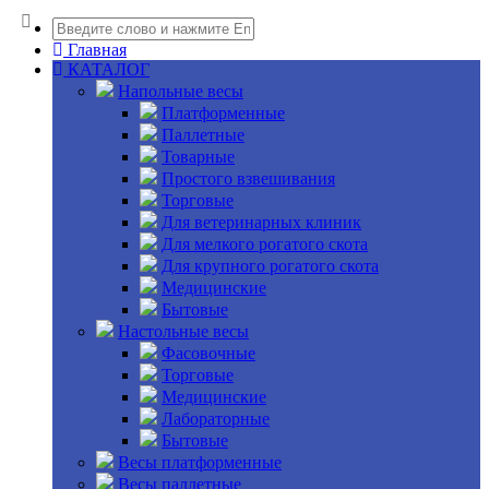
Главная
КАТАЛОГ
Напольные весы
Платформенные
Паллетные
Товарные
Простого взвешивания
Торговые
Для ветеринарных клиник
Для мелкого рогатого скота
Для крупного рогатого скота
Медицинские
Бытовые
Настольные весы
Фасовочные
Торговые
Медицинские
Лабораторные
Бытовые
Весы платформенные
Весы паллетные