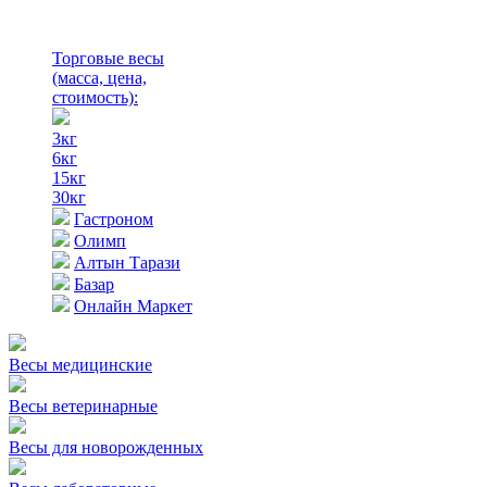
Торговые весы
(масса, цена,
стоимость)
:
3кг
6кг
15кг
30кг
Гастроном
Олимп
Алтын Тарази
Базар
Онлайн Маркет
Весы медицинские
Весы ветеринарные
Весы для новорожденных