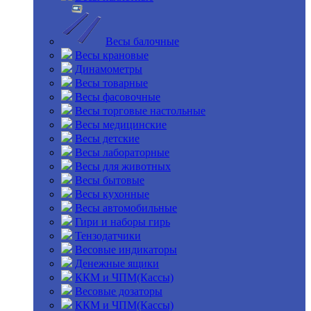
Весы балочные
Весы крановые
Динамометры
Весы товарные
Весы фасовочные
Весы торговые настольные
Весы медицинские
Весы детские
Весы лабораторные
Весы для животных
Весы бытовые
Весы кухонные
Весы автомобильные
Гири и наборы гирь
Тензодатчики
Весовые индикаторы
Денежные ящики
ККМ и ЧПМ(Кассы)
Весовые дозаторы
ККМ и ЧПМ(Кассы)