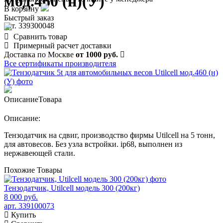
мод.460 (н)(У)
В корзину
Быстрый заказ
арт. 339300048
Сравнить товар
Примерный расчет доставки
Доставка по Москве
от 1000 руб.
Все сертификаты производителя
Описание
Товара
Описание:
Тензодатчик на сдвиг, производство фирмы Utilcell на 5 тонн,
для автовесов. Без узла встройки. ip68, выполнен из
нержавеющей стали.
Похожие
Товары
Тензодатчик, Utilcell модель 300 (200кг)
8 000 руб.
арт. 339100073
Купить