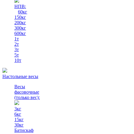
НПВ:
60кг
150кг
200кг
300кг
600кг
1т
2т
3т
5т
10т
Настольные весы
Весы
фасовочные
(только вес)
:
3кг
6кг
15кг
30кг
Батискаф