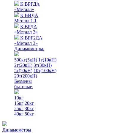
К ВРГДА
«Металл»
К ВИДА
Металл 1.1
К ВРДА
«Металл 3»
К ВРГ2ДА
«Металл 3»
Динамометры:
500кг(5кН)
1т(10кН)
2т(20кН)
3т(30кН)
5т(50кН)
10т(100кН)
20т(200кН)
Безмены
бытовые:
10кг
15кг
20кг
25кг
30кг
40кг
50кг
Динамометры