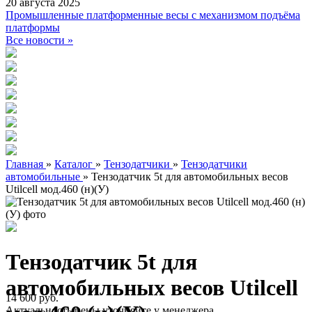
20 августа 2025
Промышленные платформенные весы с механизмом подъёма
платформы
Все новости »
Главная
»
Каталог
»
Тензодатчики
»
Тензодатчики
автомобильные
»
Тензодатчик 5t для автомобильных весов
Utilcell мод.460 (н)(У)
Тензодатчик 5t для
автомобильных весов Utilcell
14 600 руб.
Актуальность цены уточняйте у менеджера