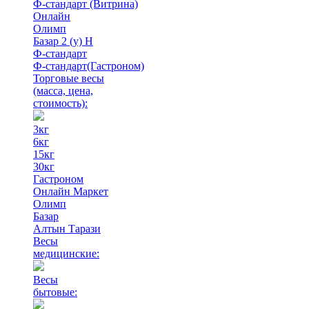
Ф-стандарт (Витрина)
Онлайн
Олимп
Базар 2 (у) Н
Ф-стандарт
Ф-стандарт(Гастроном)
Торговые весы
(масса, цена,
стоимость)
:
3кг
6кг
15кг
30кг
Гастроном
Онлайн Маркет
Олимп
Базар
Алтын Тарази
Весы
медицинские:
Весы
бытовые: