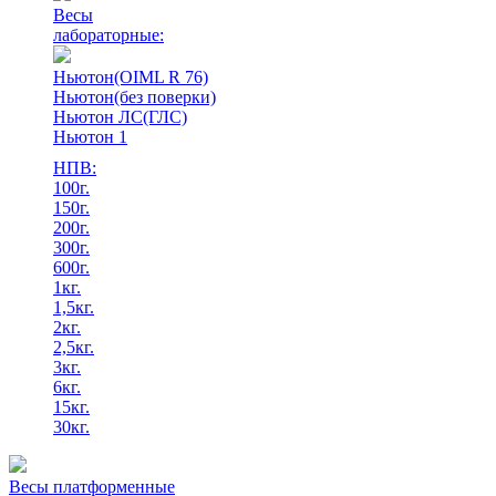
Весы
лабораторные:
Ньютон(OIML R 76)
Ньютон(без поверки)
Ньютон ЛС(ГЛС)
Ньютон 1
НПВ:
100г.
150г.
200г.
300г.
600г.
1кг.
1,5кг.
2кг.
2,5кг.
3кг.
6кг.
15кг.
30кг.
Весы платформенные