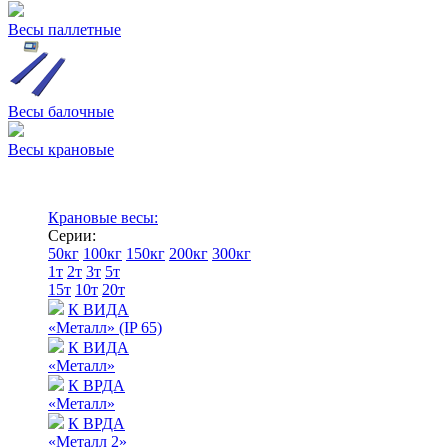
Весы паллетные
Весы балочные
Весы крановые
Крановые весы:
Серии:
50кг
100кг
150кг
200кг
300кг
1т
2т
3т
5т
15т
10т
20т
К ВИДА
«Металл» (IP 65)
К ВИДА
«Металл»
К ВРДА
«Металл»
К ВРДА
«Металл 2»