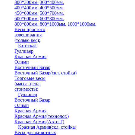
300*300мм.
300*400мм.
400*400мм.
400*500мм.
450*600мм.
500*700мм.
600*600мм.
600*800мм.
800*800мм.
800*1000мм.
1000*1000мм.
Весы простого
взвешивания
(только вес)
:
Батискаф
Гулливер
Красная Армия
Олимп
Восточный Базар
Восточный Базар(скл. стойка)
Торговые весы
(масса, цена,
стоимость)
:
Гулливер
Восточный Базар
Олимп
Красная Армия
Красная Армия(технолог.)
Красная Армия(Авто Т)
Красная Армия(скл. стойка)
Весы для животных