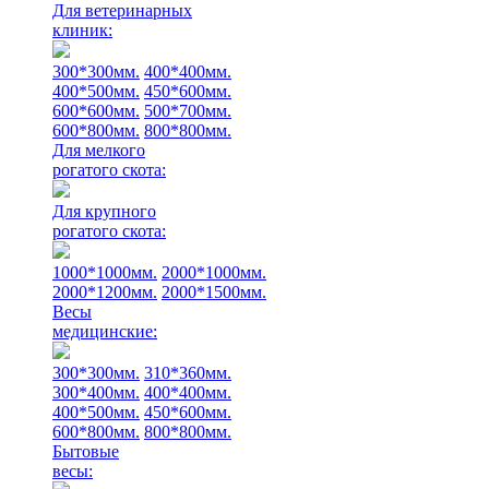
Для ветеринарных
клиник:
300*300мм.
400*400мм.
400*500мм.
450*600мм.
600*600мм.
500*700мм.
600*800мм.
800*800мм.
Для мелкого
рогатого скота:
Для крупного
рогатого скота:
1000*1000мм.
2000*1000мм.
2000*1200мм.
2000*1500мм.
Весы
медицинские:
300*300мм.
310*360мм.
300*400мм.
400*400мм.
400*500мм.
450*600мм.
600*800мм.
800*800мм.
Бытовые
весы: