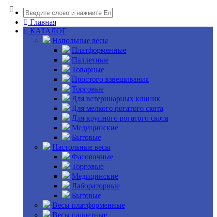
Главная
КАТАЛОГ
Напольные весы
Платформенные
Паллетные
Товарные
Простого взвешивания
Торговые
Для ветеринарных клиник
Для мелкого рогатого скота
Для крупного рогатого скота
Медицинские
Бытовые
Настольные весы
Фасовочные
Торговые
Медицинские
Лабораторные
Бытовые
Весы платформенные
Весы паллетные