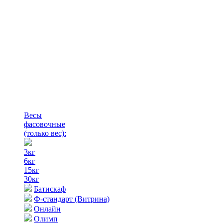
Весы
фасовочные
(только вес)
:
3кг
6кг
15кг
30кг
Батискаф
Ф-стандарт (Витрина)
Онлайн
Олимп