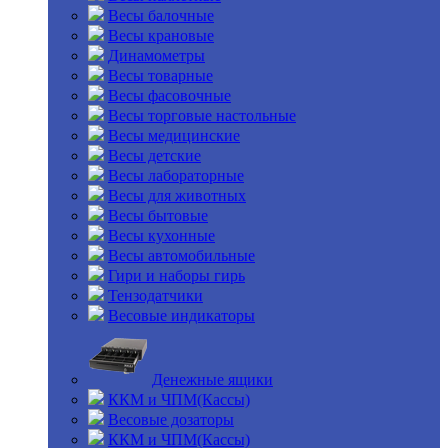
Весы балочные
Весы крановые
Динамометры
Весы товарные
Весы фасовочные
Весы торговые настольные
Весы медицинские
Весы детские
Весы лабораторные
Весы для животных
Весы бытовые
Весы кухонные
Весы автомобильные
Гири и наборы гирь
Тензодатчики
Весовые индикаторы
Денежные ящики
ККМ и ЧПМ(Кассы)
Весовые дозаторы
ККМ и ЧПМ(Кассы)