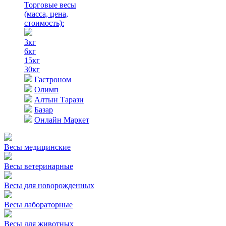
Торговые весы
(масса, цена,
стоимость)
:
3кг
6кг
15кг
30кг
Гастроном
Олимп
Алтын Тарази
Базар
Онлайн Маркет
Весы медицинские
Весы ветеринарные
Весы для новорожденных
Весы лабораторные
Весы для животных