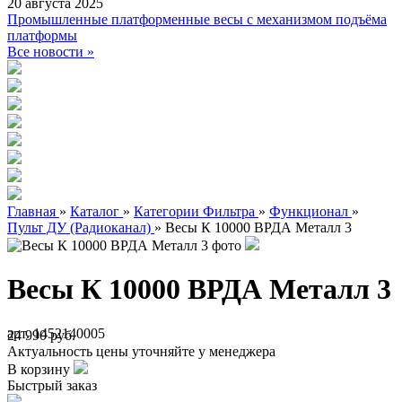
20 августа 2025
Промышленные платформенные весы с механизмом подъёма
платформы
Все новости »
Главная
»
Каталог
»
Категории Фильтра
»
Функционал
»
Пульт ДУ (Радиоканал)
»
Весы К 10000 ВРДА Металл 3
Весы К 10000 ВРДА Металл 3
арт. 1452140005
24 990 руб.
Актуальность цены уточняйте у менеджера
В корзину
Быстрый заказ