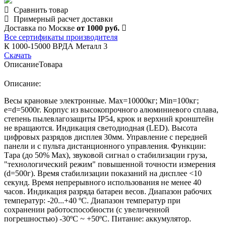
Сравнить товар
Примерный расчет доставки
Доставка по Москве
от 1000 руб.
Все сертификаты производителя
К 1000-15000 ВРДА Металл 3
Скачать
Описание
Товара
Описание:
Весы крановые электронные. Мах=10000кг; Min=100кг;
e=d=5000г. Корпус из высокопрочного алюминиевого сплава,
степень пылевлагозащиты IP54, крюк и верхний кронштейн
не вращаются. Индикация светодиодная (LED). Высота
цифровых разрядов дисплея 30мм. Управление с передней
панели и с пульта дистанционного управления. Функции:
Тара (до 50% Мах), звуковой сигнал о стабилизации груза,
"технологический режим" повышенной точности измерения
(d=500г). Время стабилизации показаний на дисплее <10
секунд. Время непрерывного использования не менее 40
часов. Индикация разряда батареи весов. Диапазон рабочих
температур: -20...+40 ºС. Диапазон температур при
сохранении работоспособности (с увеличенной
погрешностью) -30ºС ~ +50ºС. Питание: аккумулятор.