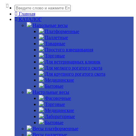
Главная
КАТАЛОГ
Напольные весы
Платформенные
Паллетные
Товарные
Простого взвешивания
Торговые
Для ветеринарных клиник
Для мелкого рогатого скота
Для крупного рогатого скота
Медицинские
Бытовые
Настольные весы
Фасовочные
Торговые
Медицинские
Лабораторные
Бытовые
Весы платформенные
Весы паллетные