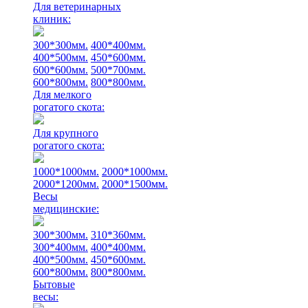
Для ветеринарных
клиник:
300*300мм.
400*400мм.
400*500мм.
450*600мм.
600*600мм.
500*700мм.
600*800мм.
800*800мм.
Для мелкого
рогатого скота:
Для крупного
рогатого скота:
1000*1000мм.
2000*1000мм.
2000*1200мм.
2000*1500мм.
Весы
медицинские:
300*300мм.
310*360мм.
300*400мм.
400*400мм.
400*500мм.
450*600мм.
600*800мм.
800*800мм.
Бытовые
весы: