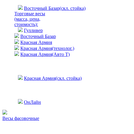
Восточный Базар(скл. стойка)
Торговые весы
(масса, цена,
стоимость)
:
Гулливер
Восточный Базар
Красная Армия
Красная Армия(технолог.)
Красная Армия(Авто Т)
Красная Армия(скл. стойка)
ОнЛайн
Весы фасовочные