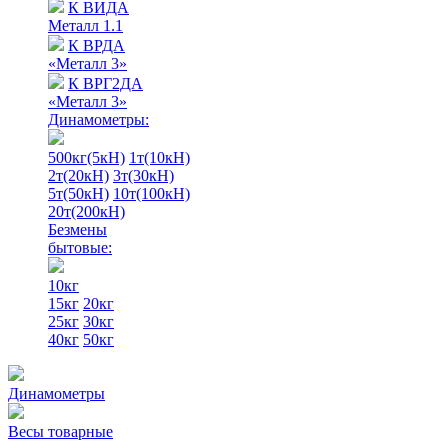
К ВИДА
Металл 1.1
К ВРДА
«Металл 3»
К ВРГ2ДА
«Металл 3»
Динамометры:
500кг(5кН)
1т(10кН)
2т(20кН)
3т(30кН)
5т(50кН)
10т(100кН)
20т(200кН)
Безмены
бытовые:
10кг
15кг
20кг
25кг
30кг
40кг
50кг
Динамометры
Весы товарные