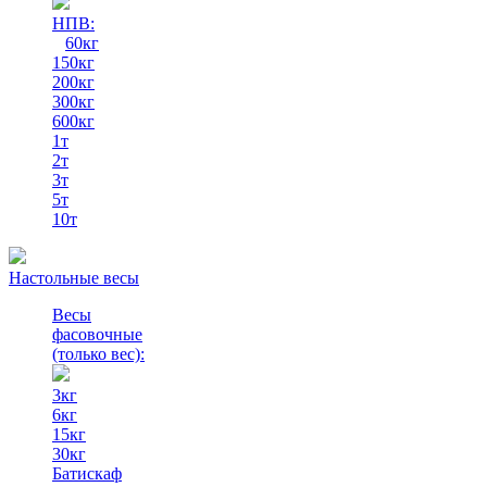
НПВ:
60кг
150кг
200кг
300кг
600кг
1т
2т
3т
5т
10т
Настольные весы
Весы
фасовочные
(только вес)
:
3кг
6кг
15кг
30кг
Батискаф