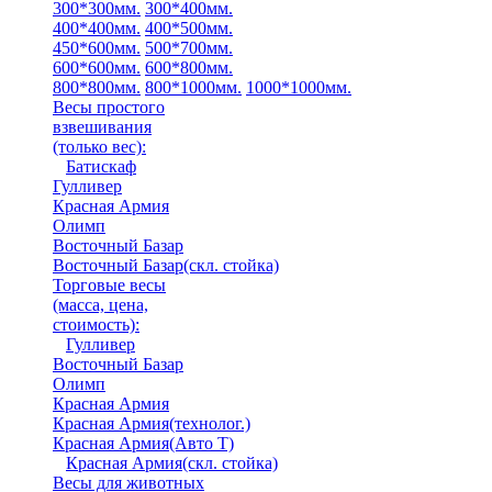
300*300мм.
300*400мм.
400*400мм.
400*500мм.
450*600мм.
500*700мм.
600*600мм.
600*800мм.
800*800мм.
800*1000мм.
1000*1000мм.
Весы простого
взвешивания
(только вес)
:
Батискаф
Гулливер
Красная Армия
Олимп
Восточный Базар
Восточный Базар(скл. стойка)
Торговые весы
(масса, цена,
стоимость)
:
Гулливер
Восточный Базар
Олимп
Красная Армия
Красная Армия(технолог.)
Красная Армия(Авто Т)
Красная Армия(скл. стойка)
Весы для животных