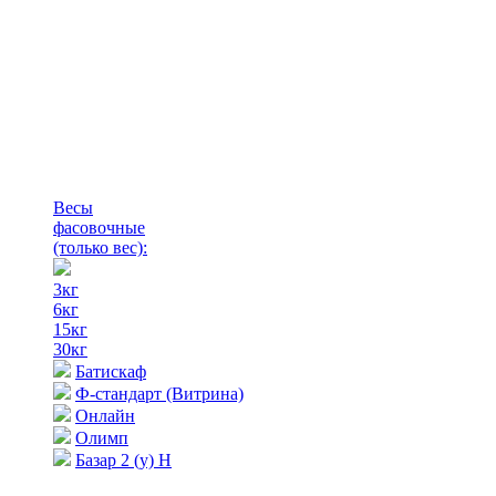
Весы
фасовочные
(только вес)
:
3кг
6кг
15кг
30кг
Батискаф
Ф-стандарт (Витрина)
Онлайн
Олимп
Базар 2 (у) Н