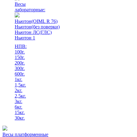
Весы
лабораторные:
Ньютон(OIML R 76)
Ньютон(без поверки)
Ньютон ЛС(ГЛС)
Ньютон 1
НПВ:
100г.
150г.
200г.
300г.
600г.
1кг.
1,5кг.
2кг.
2,5кг.
3кг.
6кг.
15кг.
30кг.
Весы платформенные