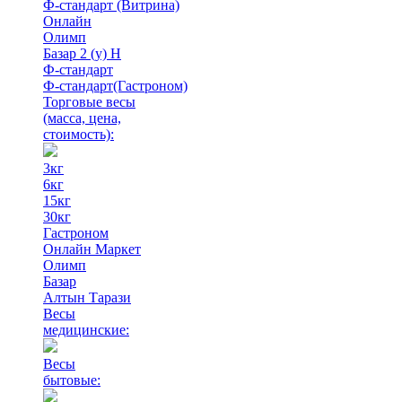
Ф-стандарт (Витрина)
Онлайн
Олимп
Базар 2 (у) Н
Ф-стандарт
Ф-стандарт(Гастроном)
Торговые весы
(масса, цена,
стоимость)
:
3кг
6кг
15кг
30кг
Гастроном
Онлайн Маркет
Олимп
Базар
Алтын Тарази
Весы
медицинские:
Весы
бытовые: