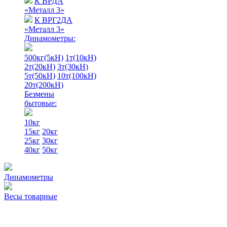
К ВРДА
«Металл 3»
К ВРГ2ДА
«Металл 3»
Динамометры:
500кг(5кН)
1т(10кН)
2т(20кН)
3т(30кН)
5т(50кН)
10т(100кН)
20т(200кН)
Безмены
бытовые:
10кг
15кг
20кг
25кг
30кг
40кг
50кг
Динамометры
Весы товарные