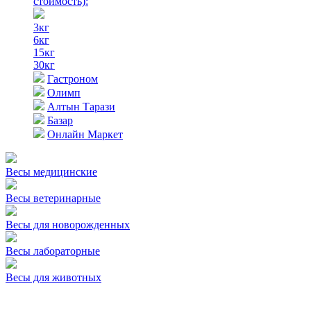
стоимость)
:
3кг
6кг
15кг
30кг
Гастроном
Олимп
Алтын Тарази
Базар
Онлайн Маркет
Весы медицинские
Весы ветеринарные
Весы для новорожденных
Весы лабораторные
Весы для животных