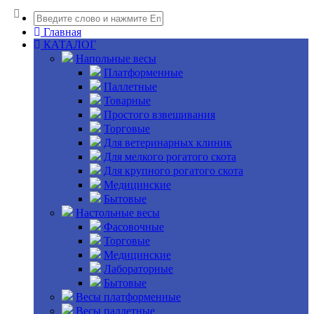
Главная
КАТАЛОГ
Напольные весы
Платформенные
Паллетные
Товарные
Простого взвешивания
Торговые
Для ветеринарных клиник
Для мелкого рогатого скота
Для крупного рогатого скота
Медицинские
Бытовые
Настольные весы
Фасовочные
Торговые
Медицинские
Лабораторные
Бытовые
Весы платформенные
Весы паллетные