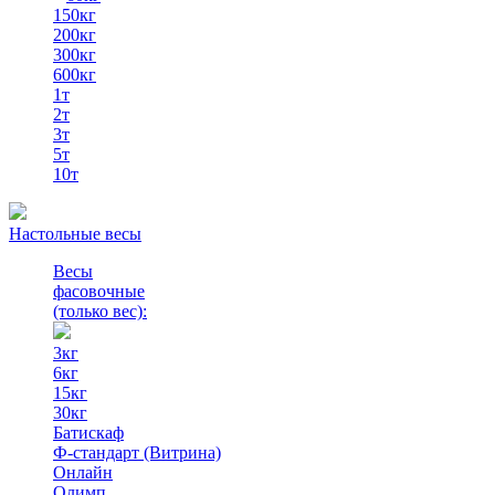
150кг
200кг
300кг
600кг
1т
2т
3т
5т
10т
Настольные весы
Весы
фасовочные
(только вес)
:
3кг
6кг
15кг
30кг
Батискаф
Ф-стандарт (Витрина)
Онлайн
Олимп