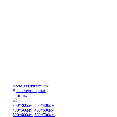
Весы для животных
Для ветеринарных
клиник:
300*300мм.
400*400мм.
400*500мм.
450*600мм.
600*600мм.
500*700мм.