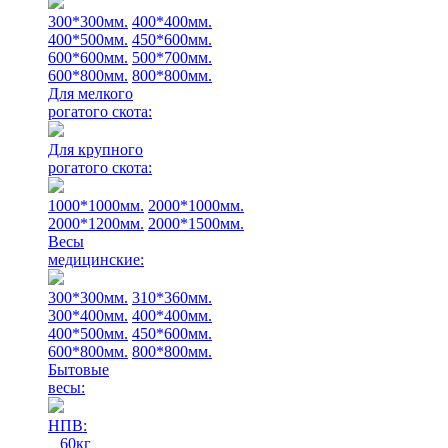
300*300мм.
400*400мм.
400*500мм.
450*600мм.
600*600мм.
500*700мм.
600*800мм.
800*800мм.
Для мелкого
рогатого скота:
Для крупного
рогатого скота:
1000*1000мм.
2000*1000мм.
2000*1200мм.
2000*1500мм.
Весы
медицинские:
300*300мм.
310*360мм.
300*400мм.
400*400мм.
400*500мм.
450*600мм.
600*800мм.
800*800мм.
Бытовые
весы:
НПВ:
60кг