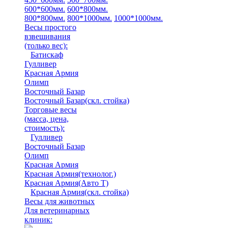
600*600мм.
600*800мм.
800*800мм.
800*1000мм.
1000*1000мм.
Весы простого
взвешивания
(только вес)
:
Батискаф
Гулливер
Красная Армия
Олимп
Восточный Базар
Восточный Базар(скл. стойка)
Торговые весы
(масса, цена,
стоимость)
:
Гулливер
Восточный Базар
Олимп
Красная Армия
Красная Армия(технолог.)
Красная Армия(Авто Т)
Красная Армия(скл. стойка)
Весы для животных
Для ветеринарных
клиник: