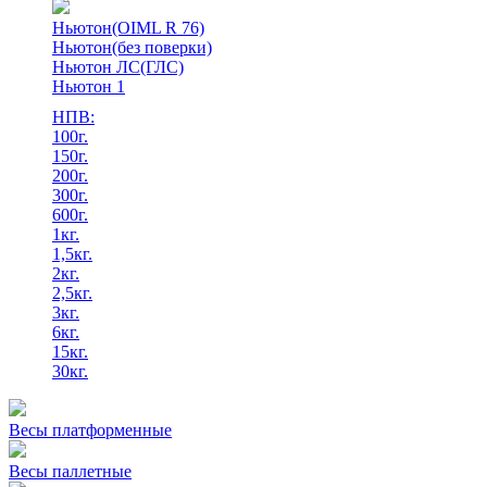
Ньютон(OIML R 76)
Ньютон(без поверки)
Ньютон ЛС(ГЛС)
Ньютон 1
НПВ:
100г.
150г.
200г.
300г.
600г.
1кг.
1,5кг.
2кг.
2,5кг.
3кг.
6кг.
15кг.
30кг.
Весы платформенные
Весы паллетные