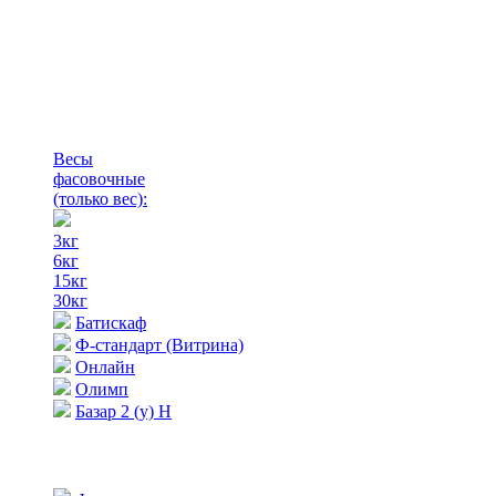
Весы
фасовочные
(только вес)
:
3кг
6кг
15кг
30кг
Батискаф
Ф-стандарт (Витрина)
Онлайн
Олимп
Базар 2 (у) Н