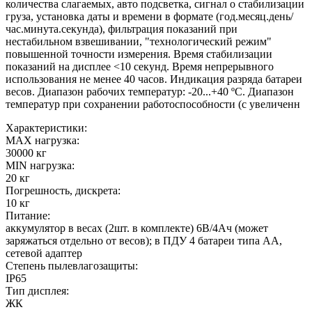
количества слагаемых, авто подсветка, сигнал о стабилизации
груза, установка даты и времени в формате (год.месяц.день/
час.минута.секунда), фильтрация показаний при
нестабильном взвешивании, "технологический режим"
повышенной точности измерения. Время стабилизации
показаний на дисплее <10 секунд. Время непрерывного
использования не менее 40 часов. Индикация разряда батареи
весов. Диапазон рабочих температур: -20...+40 ºС. Диапазон
температур при сохранении работоспособности (с увеличенн
Характеристики:
MAX нагрузка:
30000 кг
MIN нагрузка:
20 кг
Погрешность, дискрета:
10 кг
Питание:
аккумулятор в весах (2шт. в комплекте) 6В/4Ач (может
заряжаться отдельно от весов); в ПДУ 4 батареи типа АА,
сетевой адаптер
Степень пылевлагозащиты:
IP65
Тип дисплея:
ЖК