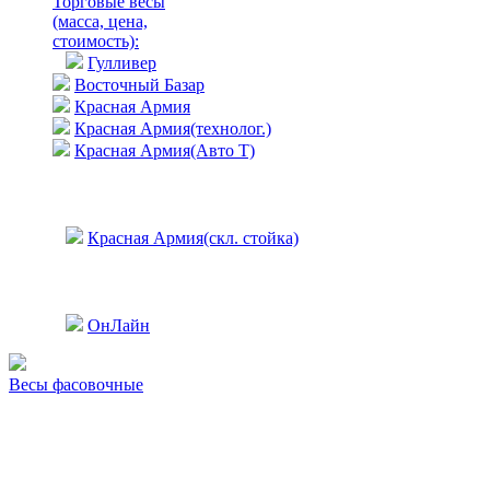
Торговые весы
(масса, цена,
стоимость)
:
Гулливер
Восточный Базар
Красная Армия
Красная Армия(технолог.)
Красная Армия(Авто Т)
Красная Армия(скл. стойка)
ОнЛайн
Весы фасовочные