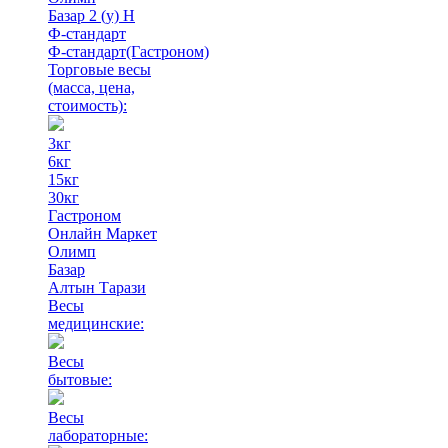
Базар 2 (у) Н
Ф-стандарт
Ф-стандарт(Гастроном)
Торговые весы
(масса, цена,
стоимость)
:
3кг
6кг
15кг
30кг
Гастроном
Онлайн Маркет
Олимп
Базар
Алтын Тарази
Весы
медицинские:
Весы
бытовые:
Весы
лабораторные: