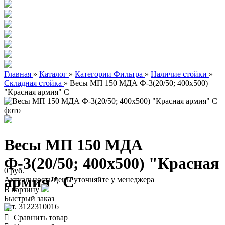
Главная
»
Каталог
»
Категории Фильтра
»
Наличие стойки
»
Складная стойка
»
Весы МП 150 МДА Ф-3(20/50; 400х500)
"Красная армия" C
Весы МП 150 МДА
Ф-3(20/50; 400х500) "Красная
0 руб.
армия" C
Актуальность цены уточняйте у менеджера
В корзину
Быстрый заказ
арт. 3122310016
Сравнить товар