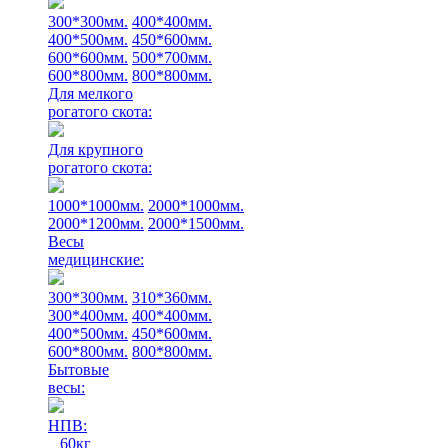
300*300мм.
400*400мм.
400*500мм.
450*600мм.
600*600мм.
500*700мм.
600*800мм.
800*800мм.
Для мелкого
рогатого скота:
Для крупного
рогатого скота:
1000*1000мм.
2000*1000мм.
2000*1200мм.
2000*1500мм.
Весы
медицинские:
300*300мм.
310*360мм.
300*400мм.
400*400мм.
400*500мм.
450*600мм.
600*800мм.
800*800мм.
Бытовые
весы:
НПВ:
60кг