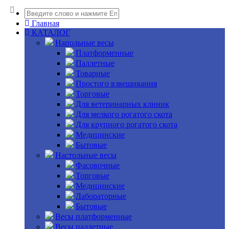
Главная
КАТАЛОГ
Напольные весы
Платформенные
Паллетные
Товарные
Простого взвешивания
Торговые
Для ветеринарных клиник
Для мелкого рогатого скота
Для крупного рогатого скота
Медицинские
Бытовые
Настольные весы
Фасовочные
Торговые
Медицинские
Лабораторные
Бытовые
Весы платформенные
Весы паллетные