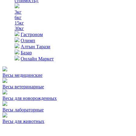
стоимость)
:
3кг
6кг
15кг
30кг
Гастроном
Олимп
Алтын Тарази
Базар
Онлайн Маркет
Весы медицинские
Весы ветеринарные
Весы для новорожденных
Весы лабораторные
Весы для животных