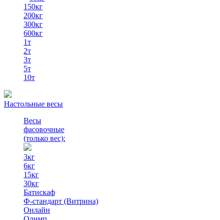
150кг
200кг
300кг
600кг
1т
2т
3т
5т
10т
Настольные весы
Весы
фасовочные
(только вес)
:
3кг
6кг
15кг
30кг
Батискаф
Ф-стандарт (Витрина)
Онлайн
Олимп