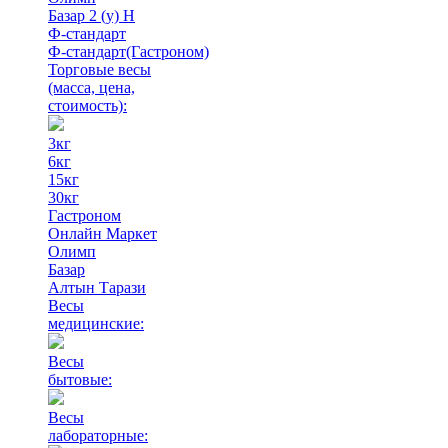
Базар 2 (у) Н
Ф-стандарт
Ф-стандарт(Гастроном)
Торговые весы
(масса, цена,
стоимость)
:
3кг
6кг
15кг
30кг
Гастроном
Онлайн Маркет
Олимп
Базар
Алтын Тарази
Весы
медицинские:
Весы
бытовые:
Весы
лабораторные: