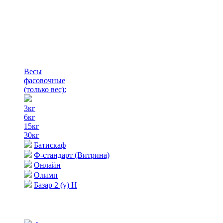
Весы
фасовочные
(только вес)
:
3кг
6кг
15кг
30кг
Батискаф
Ф-стандарт (Витрина)
Онлайн
Олимп
Базар 2 (у) Н