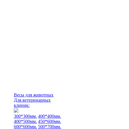
Весы для животных
Для ветеринарных
клиник:
300*300мм.
400*400мм.
400*500мм.
450*600мм.
600*600мм.
500*700мм.