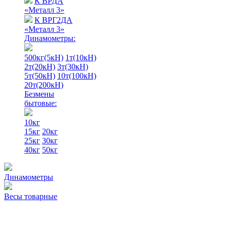
К ВРДА
«Металл 3»
К ВРГ2ДА
«Металл 3»
Динамометры:
500кг(5кН)
1т(10кН)
2т(20кН)
3т(30кН)
5т(50кН)
10т(100кН)
20т(200кН)
Безмены
бытовые:
10кг
15кг
20кг
25кг
30кг
40кг
50кг
Динамометры
Весы товарные