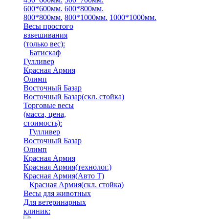
600*600мм.
600*800мм.
800*800мм.
800*1000мм.
1000*1000мм.
Весы простого
взвешивания
(только вес)
:
Батискаф
Гулливер
Красная Армия
Олимп
Восточный Базар
Восточный Базар(скл. стойка)
Торговые весы
(масса, цена,
стоимость)
:
Гулливер
Восточный Базар
Олимп
Красная Армия
Красная Армия(технолог.)
Красная Армия(Авто Т)
Красная Армия(скл. стойка)
Весы для животных
Для ветеринарных
клиник: