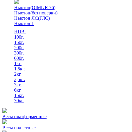
Ньютон(OIML R 76)
Ньютон(без поверки)
Ньютон ЛС(ГЛС)
Ньютон 1
НПВ:
100г.
150г.
200г.
300г.
600г.
1кг.
1,5кг.
2кг.
2,5кг.
3кг.
6кг.
15кг.
30кг.
Весы платформенные
Весы паллетные