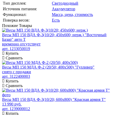
Тип дисплея:
Светодиодный
Источник питания:
Аккумулятор
Функционал:
Масса, цена, стоимость
Поверка весов:
Есть
Похожие
Товары
Весы МП 150 ВДА Ф-3(10/20; 450х600; нерж.) "Восточный
Базар" авто Т
временно отсутствует
арт. 1233050019
Купить
Сравнить
Весы МП 150 МДА Ф-2 (20/50; 400х500) "Гулливер"
снято с продажи
арт. 3122400003
Купить
Сравнить
Весы МП 150 ВДА Ф-3(10/20; 600х800) "Красная армия Т"
13 990 руб.
арт. 1239000012
Купить