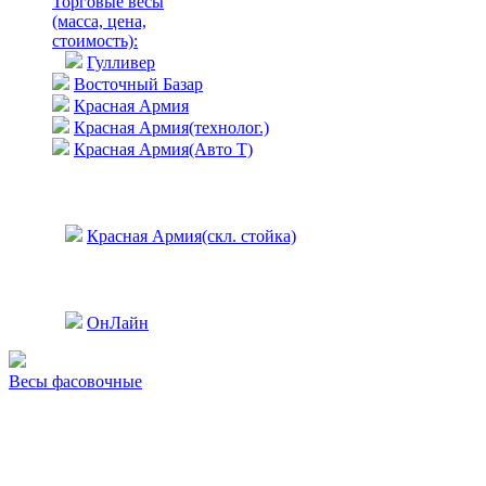
Торговые весы
(масса, цена,
стоимость)
:
Гулливер
Восточный Базар
Красная Армия
Красная Армия(технолог.)
Красная Армия(Авто Т)
Красная Армия(скл. стойка)
ОнЛайн
Весы фасовочные