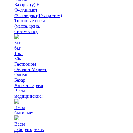
Базар 2 (у) Н
Ф-стандарт
Ф-стандарт(Гастроном)
Торговые весы
(масса, цена,
стоимость)
:
3кг
6кг
15кг
30кг
Гастроном
Онлайн Маркет
Олимп
Базар
Алтын Тарази
Весы
медицинские:
Весы
бытовые:
Весы
лабораторные: