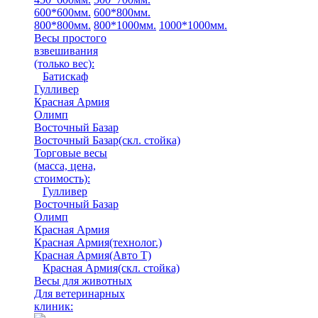
600*600мм.
600*800мм.
800*800мм.
800*1000мм.
1000*1000мм.
Весы простого
взвешивания
(только вес)
:
Батискаф
Гулливер
Красная Армия
Олимп
Восточный Базар
Восточный Базар(скл. стойка)
Торговые весы
(масса, цена,
стоимость)
:
Гулливер
Восточный Базар
Олимп
Красная Армия
Красная Армия(технолог.)
Красная Армия(Авто Т)
Красная Армия(скл. стойка)
Весы для животных
Для ветеринарных
клиник: