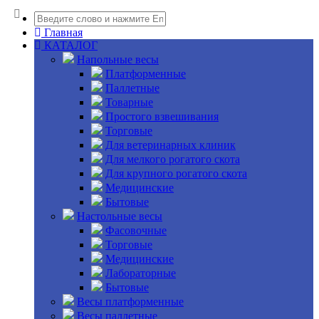
Главная
КАТАЛОГ
Напольные весы
Платформенные
Паллетные
Товарные
Простого взвешивания
Торговые
Для ветеринарных клиник
Для мелкого рогатого скота
Для крупного рогатого скота
Медицинские
Бытовые
Настольные весы
Фасовочные
Торговые
Медицинские
Лабораторные
Бытовые
Весы платформенные
Весы паллетные