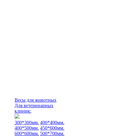
Весы для животных
Для ветеринарных
клиник:
300*300мм.
400*400мм.
400*500мм.
450*600мм.
600*600мм.
500*700мм.