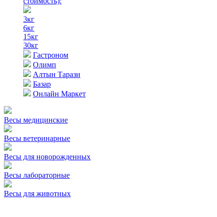
стоимость)
:
3кг
6кг
15кг
30кг
Гастроном
Олимп
Алтын Тарази
Базар
Онлайн Маркет
Весы медицинские
Весы ветеринарные
Весы для новорожденных
Весы лабораторные
Весы для животных