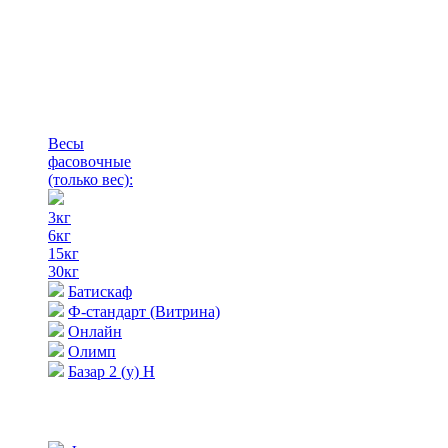
Весы
фасовочные
(только вес)
:
3кг
6кг
15кг
30кг
Батискаф
Ф-стандарт (Витрина)
Онлайн
Олимп
Базар 2 (у) Н