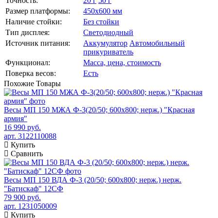
Точность:
20 г
50 г
Размер платформы:
450х600 мм
Наличие стойки:
Без стойки
Тип дисплея:
Светодиодный
Источник питания:
Аккумулятор
Автомобильный
прикуриватель
Функционал:
Масса, цена, стоимость
Поверка весов:
Есть
Похожие
Товары
Весы МП 150 МЖА Ф-3(20/50; 600х800; нерж.) "Красная
армия"
16 990 руб.
арт. 3122110088
Купить
Сравнить
Весы МП 150 ВДА Ф-3 (20/50; 600х800; нерж.) нерж.
"Батискаф" 12СФ
79 900 руб.
арт. 1231050009
Купить