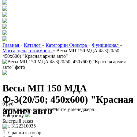
Главная
»
Каталог
»
Категории Фильтра
»
Функционал
»
Масса, цена, стоимость
»
Весы МП 150 МДА Ф-3(20/50;
450х600) "Красная армия авто"
Весы МП 150 МДА
Ф-3(20/50; 450х600) "Красная
0 руб.
армия авто"
Актуальность цены уточняйте у менеджера
В корзину
Быстрый заказ
арт. 3122310035
Сравнить товар