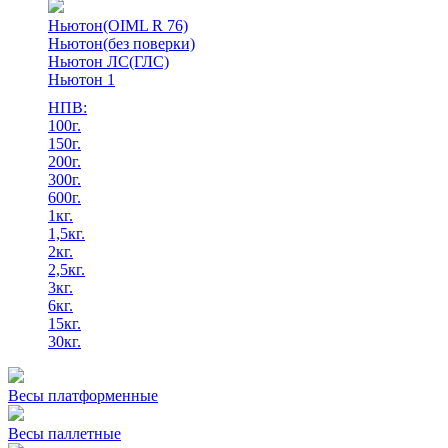
Ньютон(OIML R 76)
Ньютон(без поверки)
Ньютон ЛС(ГЛС)
Ньютон 1
НПВ:
100г.
150г.
200г.
300г.
600г.
1кг.
1,5кг.
2кг.
2,5кг.
3кг.
6кг.
15кг.
30кг.
Весы платформенные
Весы паллетные