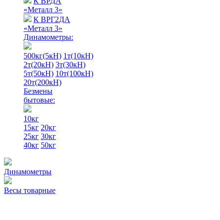
К ВРДА
«Металл 3»
К ВРГ2ДА
«Металл 3»
Динамометры:
500кг(5кН)
1т(10кН)
2т(20кН)
3т(30кН)
5т(50кН)
10т(100кН)
20т(200кН)
Безмены
бытовые:
10кг
15кг
20кг
25кг
30кг
40кг
50кг
Динамометры
Весы товарные