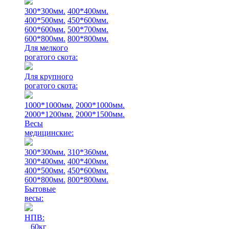
300*300мм.
400*400мм.
400*500мм.
450*600мм.
600*600мм.
500*700мм.
600*800мм.
800*800мм.
Для мелкого
рогатого скота:
Для крупного
рогатого скота:
1000*1000мм.
2000*1000мм.
2000*1200мм.
2000*1500мм.
Весы
медицинские:
300*300мм.
310*360мм.
300*400мм.
400*400мм.
400*500мм.
450*600мм.
600*800мм.
800*800мм.
Бытовые
весы:
НПВ:
60кг