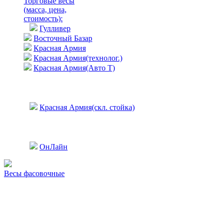
Торговые весы
(масса, цена,
стоимость)
:
Гулливер
Восточный Базар
Красная Армия
Красная Армия(технолог.)
Красная Армия(Авто Т)
Красная Армия(скл. стойка)
ОнЛайн
Весы фасовочные