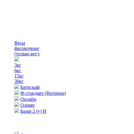
Весы
фасовочные
(только вес)
:
3кг
6кг
15кг
30кг
Батискаф
Ф-стандарт (Витрина)
Онлайн
Олимп
Базар 2 (у) Н