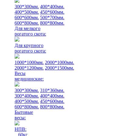
300*300мм.
400*400мм.
400*500мм.
450*600мм.
600*600мм.
500*700мм.
600*800мм.
800*800мм.
Для мелкого
рогатого скота:
Для крупного
рогатого скота:
1000*1000мм.
2000*1000мм.
2000*1200мм.
2000*1500мм.
Весы
медицинские:
300*300мм.
310*360мм.
300*400мм.
400*400мм.
400*500мм.
450*600мм.
600*800мм.
800*800мм.
Бытовые
весы:
НПВ:
60кг