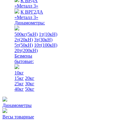
К ВРДА
«Металл 3»
К ВРГ2ДА
«Металл 3»
Динамометры:
500кг(5кН)
1т(10кН)
2т(20кН)
3т(30кН)
5т(50кН)
10т(100кН)
20т(200кН)
Безмены
бытовые:
10кг
15кг
20кг
25кг
30кг
40кг
50кг
Динамометры
Весы товарные