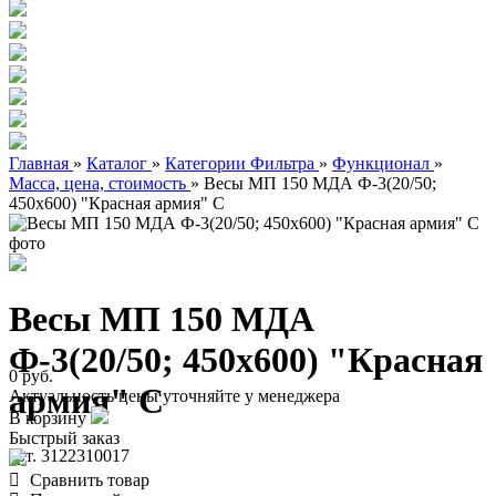
Главная
»
Каталог
»
Категории Фильтра
»
Функционал
»
Масса, цена, стоимость
»
Весы МП 150 МДА Ф-3(20/50;
450х600) "Красная армия" C
Весы МП 150 МДА
Ф-3(20/50; 450х600) "Красная
0 руб.
армия" C
Актуальность цены уточняйте у менеджера
В корзину
Быстрый заказ
арт. 3122310017
Сравнить товар