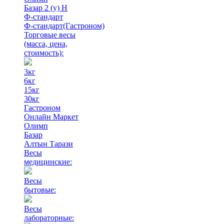
Базар 2 (у) Н
Ф-стандарт
Ф-стандарт(Гастроном)
Торговые весы
(масса, цена,
стоимость)
:
3кг
6кг
15кг
30кг
Гастроном
Онлайн Маркет
Олимп
Базар
Алтын Тарази
Весы
медицинские:
Весы
бытовые:
Весы
лабораторные: