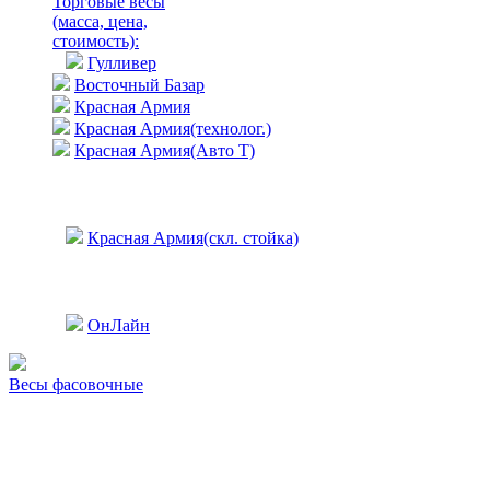
Торговые весы
(масса, цена,
стоимость)
:
Гулливер
Восточный Базар
Красная Армия
Красная Армия(технолог.)
Красная Армия(Авто Т)
Красная Армия(скл. стойка)
ОнЛайн
Весы фасовочные