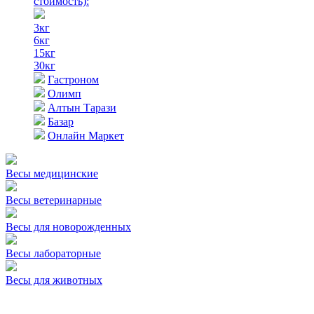
стоимость)
:
3кг
6кг
15кг
30кг
Гастроном
Олимп
Алтын Тарази
Базар
Онлайн Маркет
Весы медицинские
Весы ветеринарные
Весы для новорожденных
Весы лабораторные
Весы для животных