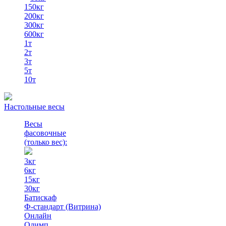
150кг
200кг
300кг
600кг
1т
2т
3т
5т
10т
Настольные весы
Весы
фасовочные
(только вес)
:
3кг
6кг
15кг
30кг
Батискаф
Ф-стандарт (Витрина)
Онлайн
Олимп