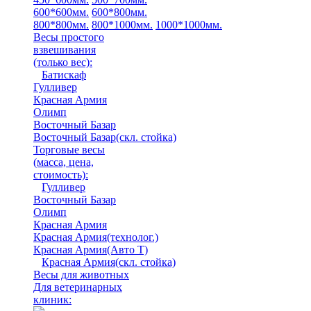
600*600мм.
600*800мм.
800*800мм.
800*1000мм.
1000*1000мм.
Весы простого
взвешивания
(только вес)
:
Батискаф
Гулливер
Красная Армия
Олимп
Восточный Базар
Восточный Базар(скл. стойка)
Торговые весы
(масса, цена,
стоимость)
:
Гулливер
Восточный Базар
Олимп
Красная Армия
Красная Армия(технолог.)
Красная Армия(Авто Т)
Красная Армия(скл. стойка)
Весы для животных
Для ветеринарных
клиник: