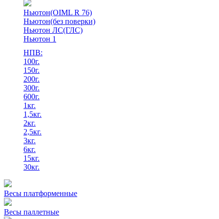
Ньютон(OIML R 76)
Ньютон(без поверки)
Ньютон ЛС(ГЛС)
Ньютон 1
НПВ:
100г.
150г.
200г.
300г.
600г.
1кг.
1,5кг.
2кг.
2,5кг.
3кг.
6кг.
15кг.
30кг.
Весы платформенные
Весы паллетные