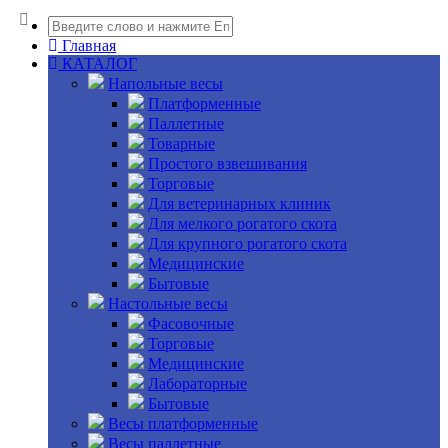
Главная
КАТАЛОГ
Напольные весы
Платформенные
Паллетные
Товарные
Простого взвешивания
Торговые
Для ветеринарных клиник
Для мелкого рогатого скота
Для крупного рогатого скота
Медицинские
Бытовые
Настольные весы
Фасовочные
Торговые
Медицинские
Лабораторные
Бытовые
Весы платформенные
Весы паллетные