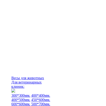
Весы для животных
Для ветеринарных
клиник:
300*300мм.
400*400мм.
400*500мм.
450*600мм.
600*600мм.
500*700мм.