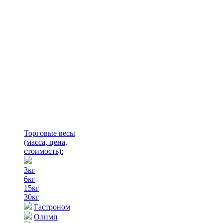
Торговые весы
(масса, цена,
стоимость)
:
3кг
6кг
15кг
30кг
Гастроном
Олимп