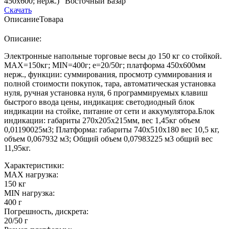
450х600; нерж.) "Восточный Базар"
Скачать
Описание
Товара
Описание:
Электронные напольные торговые весы до 150 кг со стойкой.
MAX=150кг; MIN=400г; e=20/50г; платформа 450х600мм
нерж., функции: суммирования, просмотр суммирования и
полной стоимости покупок, тара, автоматическая установка
нуля, ручная установка нуля, 6 программируемых клавиш
быстрого ввода цены, индикация: светодиодный блок
индикации на стойке, питание от сети и аккумулятора.Блок
индикации: габариты 270х205х215мм, вес 1,45кг объем
0,01190025м3; Платформа: габариты 740х510х180 вес 10,5 кг,
объем 0,067932 м3; Общий объем 0,07983225 м3 общий вес
11,95кг.
Характеристики:
MAX нагрузка:
150 кг
MIN нагрузка:
400 г
Погрешность, дискрета:
20/50 г