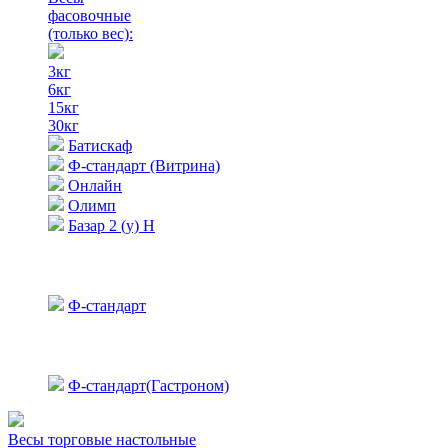
фасовочные
(только вес)
:
3кг
6кг
15кг
30кг
Батискаф
Ф-стандарт (Витрина)
Онлайн
Олимп
Базар 2 (у) Н
Ф-стандарт
Ф-стандарт(Гастроном)
Весы торговые настольные