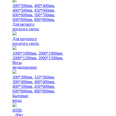
300*300мм.
400*400мм.
400*500мм.
450*600мм.
600*600мм.
500*700мм.
600*800мм.
800*800мм.
Для мелкого
рогатого скота:
Для крупного
рогатого скота:
1000*1000мм.
2000*1000мм.
2000*1200мм.
2000*1500мм.
Весы
медицинские:
300*300мм.
310*360мм.
300*400мм.
400*400мм.
400*500мм.
450*600мм.
600*800мм.
800*800мм.
Бытовые
весы:
НПВ:
60кг