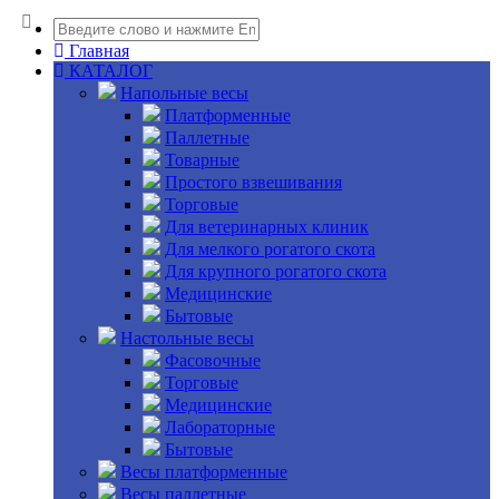
Главная
КАТАЛОГ
Напольные весы
Платформенные
Паллетные
Товарные
Простого взвешивания
Торговые
Для ветеринарных клиник
Для мелкого рогатого скота
Для крупного рогатого скота
Медицинские
Бытовые
Настольные весы
Фасовочные
Торговые
Медицинские
Лабораторные
Бытовые
Весы платформенные
Весы паллетные