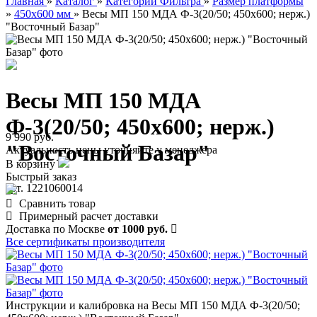
Главная
»
Каталог
»
Категории Фильтра
»
Размер платформы
»
450х600 мм
»
Весы МП 150 МДА Ф-3(20/50; 450х600; нерж.)
"Восточный Базар"
Весы МП 150 МДА
Ф-3(20/50; 450х600; нерж.)
9 990 руб.
"Восточный Базар"
Актуальность цены уточняйте у менеджера
В корзину
Быстрый заказ
арт. 1221060014
Сравнить товар
Примерный расчет доставки
Доставка по Москве
от 1000 руб.
Все сертификаты производителя
Инструкции и калибровка на Весы МП 150 МДА Ф-3(20/50;