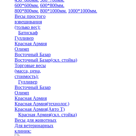
600*600мм.
600*800мм.
800*800мм.
800*1000мм.
1000*1000мм.
Весы простого
взвешивания
(только вес)
:
Батискаф
Гулливер
Красная Армия
Олимп
Восточный Базар
Восточный Базар(скл. стойка)
Торговые весы
(масса, цена,
стоимость)
:
Гулливер
Восточный Базар
Олимп
Красная Армия
Красная Армия(технолог.)
Красная Армия(Авто Т)
Красная Армия(скл. стойка)
Весы для животных
Для ветеринарных
клиник: