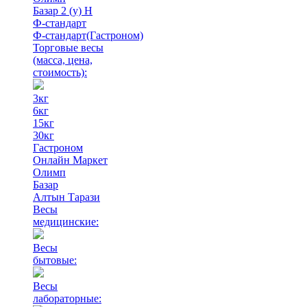
Базар 2 (у) Н
Ф-стандарт
Ф-стандарт(Гастроном)
Торговые весы
(масса, цена,
стоимость)
:
3кг
6кг
15кг
30кг
Гастроном
Онлайн Маркет
Олимп
Базар
Алтын Тарази
Весы
медицинские:
Весы
бытовые:
Весы
лабораторные: