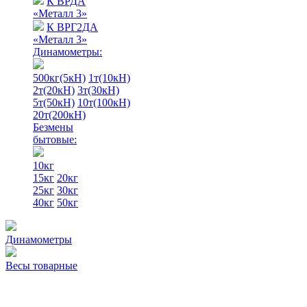
К ВРДА
«Металл 3»
К ВРГ2ДА
«Металл 3»
Динамометры:
500кг(5кН)
1т(10кН)
2т(20кН)
3т(30кН)
5т(50кН)
10т(100кН)
20т(200кН)
Безмены
бытовые:
10кг
15кг
20кг
25кг
30кг
40кг
50кг
Динамометры
Весы товарные