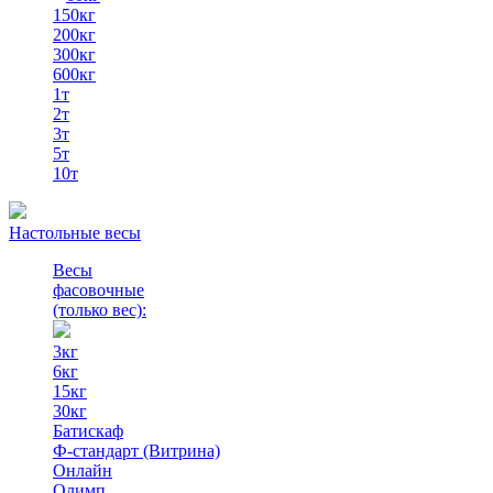
150кг
200кг
300кг
600кг
1т
2т
3т
5т
10т
Настольные весы
Весы
фасовочные
(только вес)
:
3кг
6кг
15кг
30кг
Батискаф
Ф-стандарт (Витрина)
Онлайн
Олимп