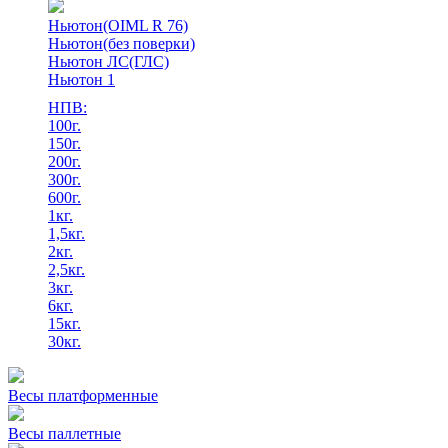
Ньютон(OIML R 76)
Ньютон(без поверки)
Ньютон ЛС(ГЛС)
Ньютон 1
НПВ:
100г.
150г.
200г.
300г.
600г.
1кг.
1,5кг.
2кг.
2,5кг.
3кг.
6кг.
15кг.
30кг.
Весы платформенные
Весы паллетные