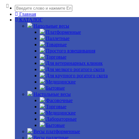
Главная
КАТАЛОГ
Напольные весы
Платформенные
Паллетные
Товарные
Простого взвешивания
Торговые
Для ветеринарных клиник
Для мелкого рогатого скота
Для крупного рогатого скота
Медицинские
Бытовые
Настольные весы
Фасовочные
Торговые
Медицинские
Лабораторные
Бытовые
Весы платформенные
Весы паллетные