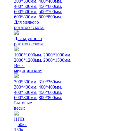
300*300мм.
400*400мм.
400*500мм.
450*600мм.
600*600мм.
500*700мм.
600*800мм.
800*800мм.
Для мелкого
рогатого скота:
Для крупного
рогатого скота:
1000*1000мм.
2000*1000мм.
2000*1200мм.
2000*1500мм.
Весы
медицинские:
300*300мм.
310*360мм.
300*400мм.
400*400мм.
400*500мм.
450*600мм.
600*800мм.
800*800мм.
Бытовые
весы:
НПВ:
60кг
150кг