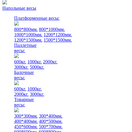
Напольные весы
Платформенные весы:
800*800мм.
800*1000мм.
1000*1000мм.
1200*1200мм.
1200*1500мм.
1500*1500мм.
Паллетные
весы:
600кг.
1000кг.
2000кг.
3000кг.
5000кг.
Балочные
весы:
600кг.
1000кг.
2000кг.
3000кг.
Товарные
весы:
300*300мм.
300*400мм.
400*400мм.
400*500мм.
450*600мм.
500*700мм.
600*600мм.
600*800мм.