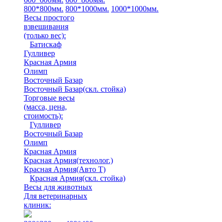
800*800мм.
800*1000мм.
1000*1000мм.
Весы простого
взвешивания
(только вес)
:
Батискаф
Гулливер
Красная Армия
Олимп
Восточный Базар
Восточный Базар(скл. стойка)
Торговые весы
(масса, цена,
стоимость)
:
Гулливер
Восточный Базар
Олимп
Красная Армия
Красная Армия(технолог.)
Красная Армия(Авто Т)
Красная Армия(скл. стойка)
Весы для животных
Для ветеринарных
клиник: