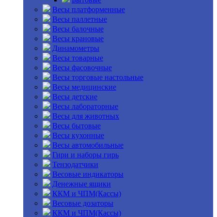
Весы платформенные
Весы паллетные
Весы балочные
Весы крановые
Динамометры
Весы товарные
Весы фасовочные
Весы торговые настольные
Весы медицинские
Весы детские
Весы лабораторные
Весы для животных
Весы бытовые
Весы кухонные
Весы автомобильные
Гири и наборы гирь
Тензодатчики
Весовые индикаторы
Денежные ящики
ККМ и ЧПМ(Кассы)
Весовые дозаторы
ККМ и ЧПМ(Кассы)