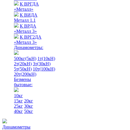
К ВРГДА
«Металл»
К ВИДА
Металл 1.1
К ВРДА
«Металл 3»
К ВРГ2ДА
«Металл 3»
Динамометры:
500кг(5кН)
1т(10кН)
2т(20кН)
3т(30кН)
5т(50кН)
10т(100кН)
20т(200кН)
Безмены
бытовые:
10кг
15кг
20кг
25кг
30кг
40кг
50кг
Динамометры