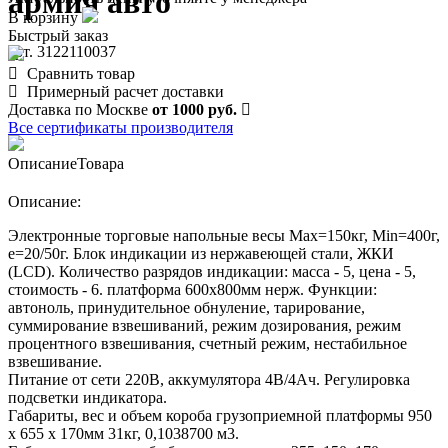
армия авто"
В корзину
Быстрый заказ
арт. 3122110037
Сравнить товар
Примерный расчет доставки
Доставка по Москве
от 1000 руб.
Все сертификаты производителя
Описание
Товара
Описание:
Электронные торговые напольные весы Мах=150кг, Min=400г,
e=20/50г. Блок индикации из нержавеющей стали, ЖКИ
(LCD). Количество разрядов индикации: масса - 5, цена - 5,
стоимость - 6. платформа 600х800мм нерж. Функции:
автоноль, принудительное обнуление, тарирование,
суммирование взвешиваний, режим дозирования, режим
процентного взвешивания, счетный режим, нестабильное
взвешивание.
Питание от сети 220В, аккумулятора 4В/4Ач. Регулировка
подсветки индикатора.
Габариты, вес и объем короба грузоприемной платформы 950
х 655 х 170мм 31кг, 0,1038700 м3.