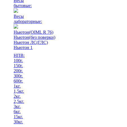
Весы
бытовые:
Весы
лабораторные:
Ньютон(OIML R 76)
Ньютон(без поверки)
Ньютон ЛС(ГЛС)
Ньютон 1
НПВ:
100г.
150г.
200г.
300г.
600г.
1кг.
1,5кг.
2кг.
2,5кг.
3кг.
6кг.
15кг.
30кг.