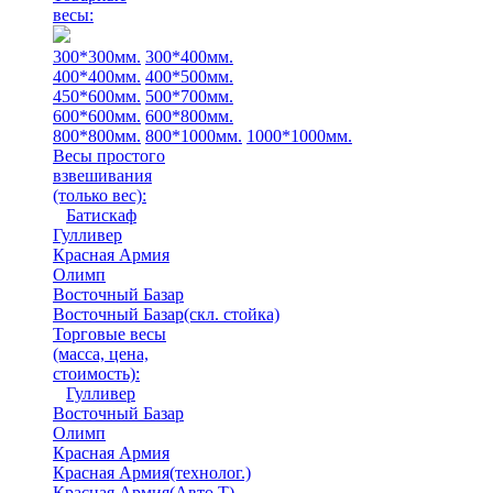
весы:
300*300мм.
300*400мм.
400*400мм.
400*500мм.
450*600мм.
500*700мм.
600*600мм.
600*800мм.
800*800мм.
800*1000мм.
1000*1000мм.
Весы простого
взвешивания
(только вес)
:
Батискаф
Гулливер
Красная Армия
Олимп
Восточный Базар
Восточный Базар(скл. стойка)
Торговые весы
(масса, цена,
стоимость)
:
Гулливер
Восточный Базар
Олимп
Красная Армия
Красная Армия(технолог.)
Красная Армия(Авто Т)