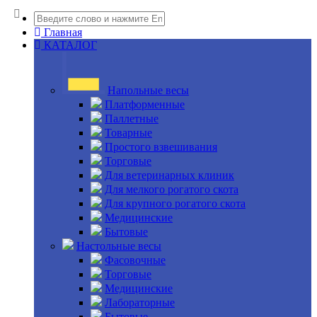
Главная
КАТАЛОГ
Напольные весы
Платформенные
Паллетные
Товарные
Простого взвешивания
Торговые
Для ветеринарных клиник
Для мелкого рогатого скота
Для крупного рогатого скота
Медицинские
Бытовые
Настольные весы
Фасовочные
Торговые
Медицинские
Лабораторные
Бытовые