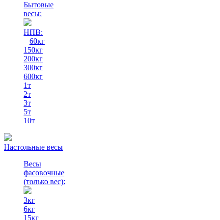
Бытовые
весы:
НПВ:
60кг
150кг
200кг
300кг
600кг
1т
2т
3т
5т
10т
Настольные весы
Весы
фасовочные
(только вес)
:
3кг
6кг
15кг