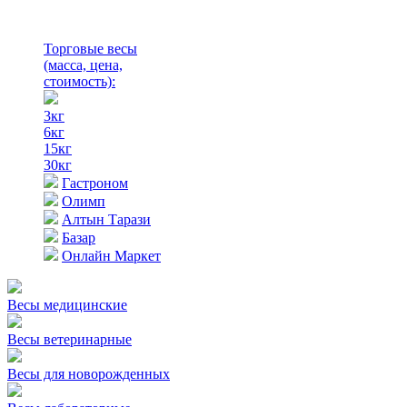
Торговые весы
(масса, цена,
стоимость)
:
3кг
6кг
15кг
30кг
Гастроном
Олимп
Алтын Тарази
Базар
Онлайн Маркет
Весы медицинские
Весы ветеринарные
Весы для новорожденных