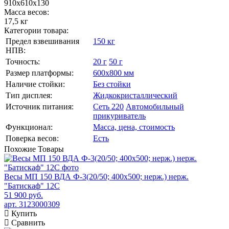
910х610х130
Масса весов:
17,5 кг
Категории товара:
Предел взвешивания
150 кг
НПВ:
Точность:
20 г
50 г
Размер платформы:
600х800 мм
Наличие стойки:
Без стойки
Тип дисплея:
Жидкокристаллический
Источник питания:
Сеть 220
Автомобильный
прикуриватель
Функционал:
Масса, цена, стоимость
Поверка весов:
Есть
Похожие
Товары
Весы МП 150 ВДА Ф-3(20/50; 400х500; нерж.) нерж.
"Батискаф" 12С
51 900 руб.
арт. 3123000309
Купить
Сравнить