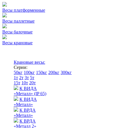
Весы платформенные
Весы паллетные
Весы балочные
Весы крановые
Крановые весы:
Серии:
50кг
100кг
150кг
200кг
300кг
1т
2т
3т
5т
15т
10т
20т
К ВИДА
«Металл» (IP 65)
К ВИДА
«Металл»
К ВРДА
«Металл»
К ВРДА
«Металл 2»