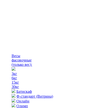
Весы
фасовочные
(только вес)
:
3кг
6кг
15кг
30кг
Батискаф
Ф-стандарт (Витрина)
Онлайн
Олимп