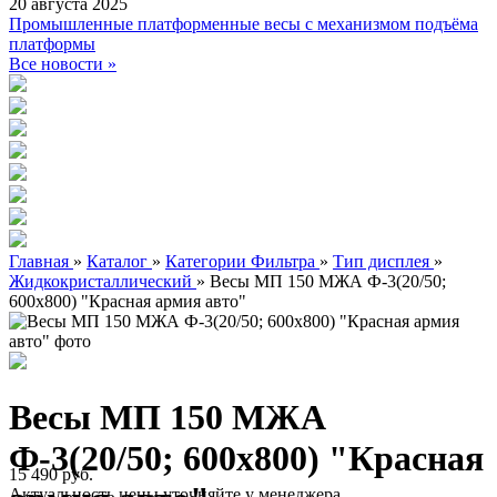
20 августа 2025
Промышленные платформенные весы с механизмом подъёма
платформы
Все новости »
Главная
»
Каталог
»
Категории Фильтра
»
Тип дисплея
»
Жидкокристаллический
»
Весы МП 150 МЖА Ф-3(20/50;
600х800) "Красная армия авто"
Весы МП 150 МЖА
Ф-3(20/50; 600х800) "Красная
15 490 руб.
Актуальность цены уточняйте у менеджера