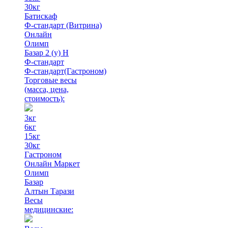
30кг
Батискаф
Ф-стандарт (Витрина)
Онлайн
Олимп
Базар 2 (у) Н
Ф-стандарт
Ф-стандарт(Гастроном)
Торговые весы
(масса, цена,
стоимость)
:
3кг
6кг
15кг
30кг
Гастроном
Онлайн Маркет
Олимп
Базар
Алтын Тарази
Весы
медицинские: