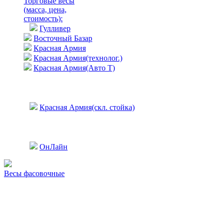
Торговые весы
(масса, цена,
стоимость)
:
Гулливер
Восточный Базар
Красная Армия
Красная Армия(технолог.)
Красная Армия(Авто Т)
Красная Армия(скл. стойка)
ОнЛайн
Весы фасовочные