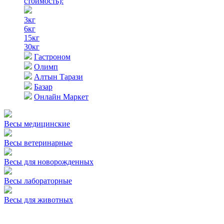
стоимость)
:
3кг
6кг
15кг
30кг
Гастроном
Олимп
Алтын Тарази
Базар
Онлайн Маркет
Весы медицинские
Весы ветеринарные
Весы для новорожденных
Весы лабораторные
Весы для животных