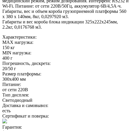
медицинский режим, режим дозирования. Интерфейс RS232 и
Wi-Fi. Питание: от сети 220В/50Гц, аккумулятор 6В/4,5А·ч.
Габариты, вес и объем короба грузоприемной платформы 560
х 380 х 140мм, 8кг, 0,0297920 м3.
Габариты и вес короба блока индикации 325х222х245мм,
2.2кг, 0,0176768 м3.
Характеристики:
MAX нагрузка:
150 кг
MIN нагрузка:
400 г
Погрешность, дискрета:
20/50 г
Размер платформы:
300х400 мм
Питание:
от сети 220В
Тип дисплея:
Светодиодный
Доставка и самовывоз:
есть
Сертификат и поверка:
Гарантия: