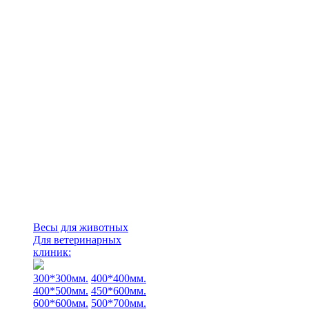
Весы для животных
Для ветеринарных
клиник:
300*300мм.
400*400мм.
400*500мм.
450*600мм.
600*600мм.
500*700мм.