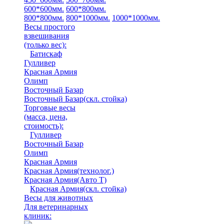
600*600мм.
600*800мм.
800*800мм.
800*1000мм.
1000*1000мм.
Весы простого
взвешивания
(только вес)
:
Батискаф
Гулливер
Красная Армия
Олимп
Восточный Базар
Восточный Базар(скл. стойка)
Торговые весы
(масса, цена,
стоимость)
:
Гулливер
Восточный Базар
Олимп
Красная Армия
Красная Армия(технолог.)
Красная Армия(Авто Т)
Красная Армия(скл. стойка)
Весы для животных
Для ветеринарных
клиник: