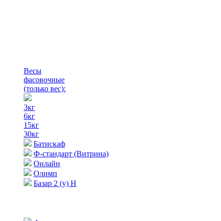
Весы
фасовочные
(только вес)
:
3кг
6кг
15кг
30кг
Батискаф
Ф-стандарт (Витрина)
Онлайн
Олимп
Базар 2 (у) Н