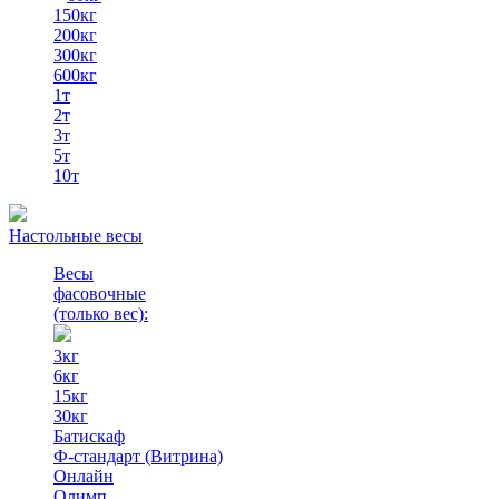
150кг
200кг
300кг
600кг
1т
2т
3т
5т
10т
Настольные весы
Весы
фасовочные
(только вес)
:
3кг
6кг
15кг
30кг
Батискаф
Ф-стандарт (Витрина)
Онлайн
Олимп