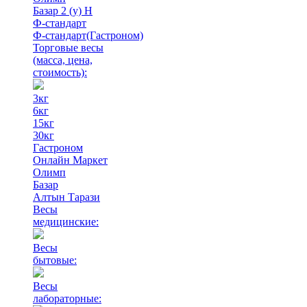
Базар 2 (у) Н
Ф-стандарт
Ф-стандарт(Гастроном)
Торговые весы
(масса, цена,
стоимость)
:
3кг
6кг
15кг
30кг
Гастроном
Онлайн Маркет
Олимп
Базар
Алтын Тарази
Весы
медицинские:
Весы
бытовые:
Весы
лабораторные: