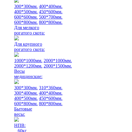
300*300мм.
400*400мм.
400*500мм.
450*600мм.
600*600мм.
500*700мм.
600*800мм.
800*800мм.
Для мелкого
рогатого скота:
Для крупного
рогатого скота:
1000*1000мм.
2000*1000мм.
2000*1200мм.
2000*1500мм.
Весы
медицинские:
300*300мм.
310*360мм.
300*400мм.
400*400мм.
400*500мм.
450*600мм.
600*800мм.
800*800мм.
Бытовые
весы:
НПВ:
60кг