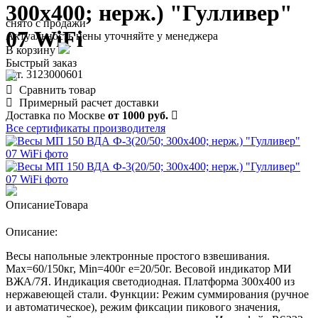
300х400; нерж.) "Гулливер"
снято с продажи
07 WiFi
Актуальность цены уточняйте у менеджера
В корзину
Быстрый заказ
арт. 3123000601
Сравнить товар
Примерный расчет доставки
Доставка по Москве
от 1000 руб.
Все сертификаты производителя
Описание
Товара
Описание:
Весы напольные электронные простого взвешивания.
Мах=60/150кг, Min=400г е=20/50г. Весовой индикатор МИ
ВЖА/7Я. Индикация светодиодная. Платформа 300х400 из
нержавеющей стали. Функции: Режим суммирования (ручное
и автоматическое), режим фиксации пикового значения,