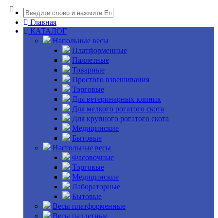
Главная
КАТАЛОГ
Напольные весы
Платформенные
Паллетные
Товарные
Простого взвешивания
Торговые
Для ветеринарных клиник
Для мелкого рогатого скота
Для крупного рогатого скота
Медицинские
Бытовые
Настольные весы
Фасовочные
Торговые
Медицинские
Лабораторные
Бытовые
Весы платформенные
Весы паллетные