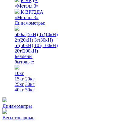
К ВРДА
«Металл 3»
К ВРГ2ДА
«Металл 3»
Динамометры:
500кг(5кН)
1т(10кН)
2т(20кН)
3т(30кН)
5т(50кН)
10т(100кН)
20т(200кН)
Безмены
бытовые:
10кг
15кг
20кг
25кг
30кг
40кг
50кг
Динамометры
Весы товарные