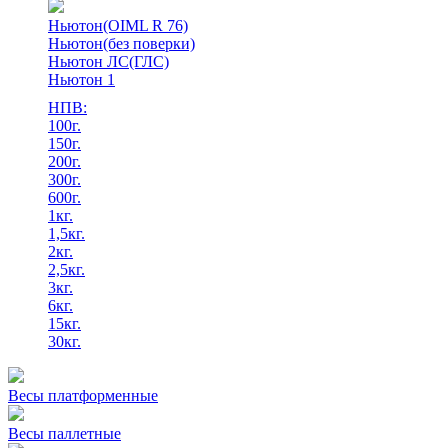
Ньютон(OIML R 76)
Ньютон(без поверки)
Ньютон ЛС(ГЛС)
Ньютон 1
НПВ:
100г.
150г.
200г.
300г.
600г.
1кг.
1,5кг.
2кг.
2,5кг.
3кг.
6кг.
15кг.
30кг.
Весы платформенные
Весы паллетные