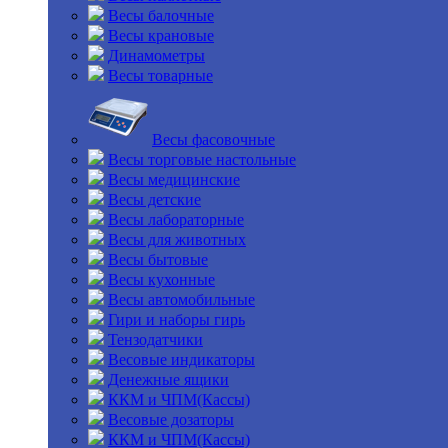
Весы балочные
Весы крановые
Динамометры
Весы товарные
Весы фасовочные
Весы торговые настольные
Весы медицинские
Весы детские
Весы лабораторные
Весы для животных
Весы бытовые
Весы кухонные
Весы автомобильные
Гири и наборы гирь
Тензодатчики
Весовые индикаторы
Денежные ящики
ККМ и ЧПМ(Кассы)
Весовые дозаторы
ККМ и ЧПМ(Кассы)