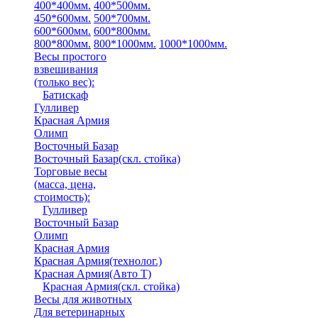
400*400мм.
400*500мм.
450*600мм.
500*700мм.
600*600мм.
600*800мм.
800*800мм.
800*1000мм.
1000*1000мм.
Весы простого
взвешивания
(только вес)
:
Батискаф
Гулливер
Красная Армия
Олимп
Восточный Базар
Восточный Базар(скл. стойка)
Торговые весы
(масса, цена,
стоимость)
:
Гулливер
Восточный Базар
Олимп
Красная Армия
Красная Армия(технолог.)
Красная Армия(Авто Т)
Красная Армия(скл. стойка)
Весы для животных
Для ветеринарных