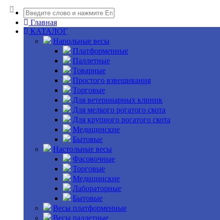
Главная
КАТАЛОГ
Напольные весы
Платформенные
Паллетные
Товарные
Простого взвешивания
Торговые
Для ветеринарных клиник
Для мелкого рогатого скота
Для крупного рогатого скота
Медицинские
Бытовые
Настольные весы
Фасовочные
Торговые
Медицинские
Лабораторные
Бытовые
Весы платформенные
Весы паллетные