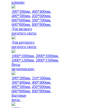
клиник:
300*300мм.
400*400мм.
400*500мм.
450*600мм.
600*600мм.
500*700мм.
600*800мм.
800*800мм.
Для мелкого
рогатого скота:
Для крупного
рогатого скота:
1000*1000мм.
2000*1000мм.
2000*1200мм.
2000*1500мм.
Весы
медицинские:
300*300мм.
310*360мм.
300*400мм.
400*400мм.
400*500мм.
450*600мм.
600*800мм.
800*800мм.
Бытовые
весы: