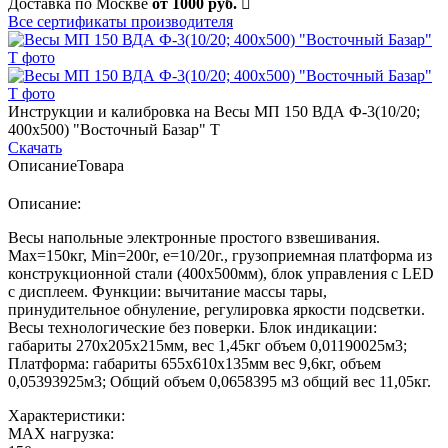
Доставка по Москве
от 1000 руб.
Все сертификаты производителя
Инструкции и калибровка на Весы МП 150 ВДА Ф-3(10/20;
400х500) "Восточный Базар" Т
Скачать
Описание
Товара
Описание:
Весы напольные электронные простого взвешивания.
Max=150кг, Min=200г, e=10/20г., грузоприемная платформа из
конструкционной стали (400х500мм), блок управления с LED
с дисплеем. Функции: вычитание массы тары,
принудительное обнуление, регулировка яркости подсветки.
Весы технологические без поверки. Блок индикации:
габариты 270х205х215мм, вес 1,45кг объем 0,01190025м3;
Платформа: габариты 655х610х135мм вес 9,6кг, объем
0,05393925м3; Общий объем 0,0658395 м3 общий вес 11,05кг.
Характеристики:
MAX нагрузка: