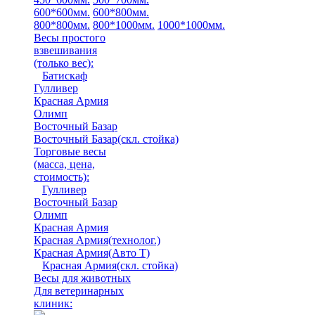
600*600мм.
600*800мм.
800*800мм.
800*1000мм.
1000*1000мм.
Весы простого
взвешивания
(только вес)
:
Батискаф
Гулливер
Красная Армия
Олимп
Восточный Базар
Восточный Базар(скл. стойка)
Торговые весы
(масса, цена,
стоимость)
:
Гулливер
Восточный Базар
Олимп
Красная Армия
Красная Армия(технолог.)
Красная Армия(Авто Т)
Красная Армия(скл. стойка)
Весы для животных
Для ветеринарных
клиник: