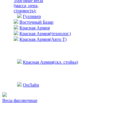
Торговые весы
(масса, цена,
стоимость)
:
Гулливер
Восточный Базар
Красная Армия
Красная Армия(технолог.)
Красная Армия(Авто Т)
Красная Армия(скл. стойка)
ОнЛайн
Весы фасовочные