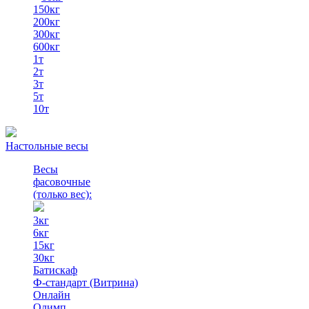
150кг
200кг
300кг
600кг
1т
2т
3т
5т
10т
Настольные весы
Весы
фасовочные
(только вес)
:
3кг
6кг
15кг
30кг
Батискаф
Ф-стандарт (Витрина)
Онлайн
Олимп