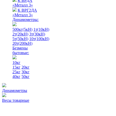
К ВРДА
«Металл 3»
К ВРГ2ДА
«Металл 3»
Динамометры:
500кг(5кН)
1т(10кН)
2т(20кН)
3т(30кН)
5т(50кН)
10т(100кН)
20т(200кН)
Безмены
бытовые:
10кг
15кг
20кг
25кг
30кг
40кг
50кг
Динамометры
Весы товарные