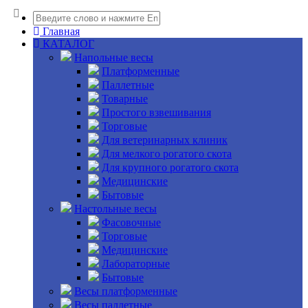
Главная
КАТАЛОГ
Напольные весы
Платформенные
Паллетные
Товарные
Простого взвешивания
Торговые
Для ветеринарных клиник
Для мелкого рогатого скота
Для крупного рогатого скота
Медицинские
Бытовые
Настольные весы
Фасовочные
Торговые
Медицинские
Лабораторные
Бытовые
Весы платформенные
Весы паллетные