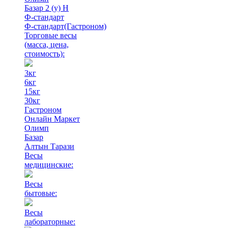
Базар 2 (у) Н
Ф-стандарт
Ф-стандарт(Гастроном)
Торговые весы
(масса, цена,
стоимость)
:
3кг
6кг
15кг
30кг
Гастроном
Онлайн Маркет
Олимп
Базар
Алтын Тарази
Весы
медицинские:
Весы
бытовые:
Весы
лабораторные: