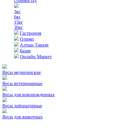
стоимость)
:
3кг
6кг
15кг
30кг
Гастроном
Олимп
Алтын Тарази
Базар
Онлайн Маркет
Весы медицинские
Весы ветеринарные
Весы для новорожденных
Весы лабораторные
Весы для животных