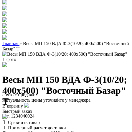
Главная
»
Весы МП 150 ВДА Ф-3(10/20; 400х500) "Восточный
Базар" Т
Весы МП 150 ВДА Ф-3(10/20;
400х500) "Восточный Базар"
снято с продажи
Т
Актуальность цены уточняйте у менеджера
В корзину
Быстрый заказ
арт. 1234040024
Сравнить товар
Примерный расчет доставки