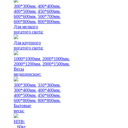
300*300мм.
400*400мм.
400*500мм.
450*600мм.
600*600мм.
500*700мм.
600*800мм.
800*800мм.
Для мелкого
рогатого скота:
Для крупного
рогатого скота:
1000*1000мм.
2000*1000мм.
2000*1200мм.
2000*1500мм.
Весы
медицинские:
300*300мм.
310*360мм.
300*400мм.
400*400мм.
400*500мм.
450*600мм.
600*800мм.
800*800мм.
Бытовые
весы:
НПВ:
60кг