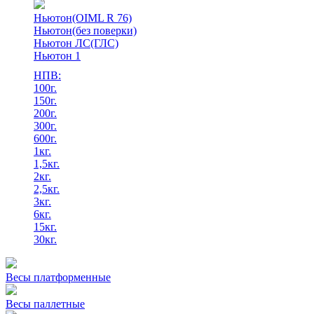
Ньютон(OIML R 76)
Ньютон(без поверки)
Ньютон ЛС(ГЛС)
Ньютон 1
НПВ:
100г.
150г.
200г.
300г.
600г.
1кг.
1,5кг.
2кг.
2,5кг.
3кг.
6кг.
15кг.
30кг.
Весы платформенные
Весы паллетные