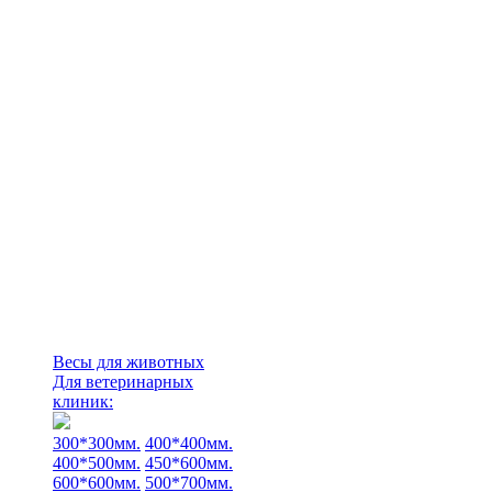
Весы для животных
Для ветеринарных
клиник:
300*300мм.
400*400мм.
400*500мм.
450*600мм.
600*600мм.
500*700мм.