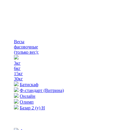
Весы
фасовочные
(только вес)
:
3кг
6кг
15кг
30кг
Батискаф
Ф-стандарт (Витрина)
Онлайн
Олимп
Базар 2 (у) Н