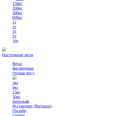
150кг
200кг
300кг
600кг
1т
2т
3т
5т
10т
Настольные весы
Весы
фасовочные
(только вес)
:
3кг
6кг
15кг
30кг
Батискаф
Ф-стандарт (Витрина)
Онлайн
Олимп