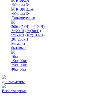
К ВРДА
«Металл 3»
К ВРГ2ДА
«Металл 3»
Динамометры:
500кг(5кН)
1т(10кН)
2т(20кН)
3т(30кН)
5т(50кН)
10т(100кН)
20т(200кН)
Безмены
бытовые:
10кг
15кг
20кг
25кг
30кг
40кг
50кг
Динамометры
Весы товарные