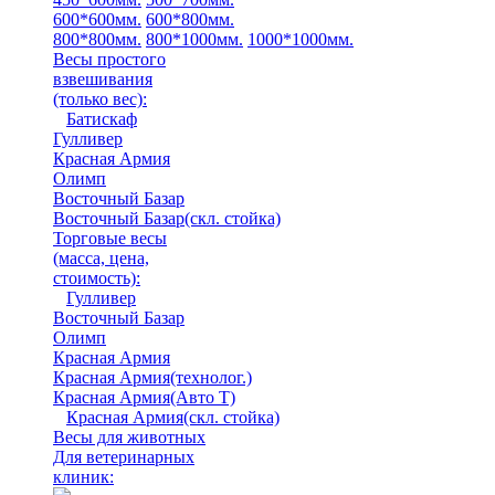
600*600мм.
600*800мм.
800*800мм.
800*1000мм.
1000*1000мм.
Весы простого
взвешивания
(только вес)
:
Батискаф
Гулливер
Красная Армия
Олимп
Восточный Базар
Восточный Базар(скл. стойка)
Торговые весы
(масса, цена,
стоимость)
:
Гулливер
Восточный Базар
Олимп
Красная Армия
Красная Армия(технолог.)
Красная Армия(Авто Т)
Красная Армия(скл. стойка)
Весы для животных
Для ветеринарных
клиник: