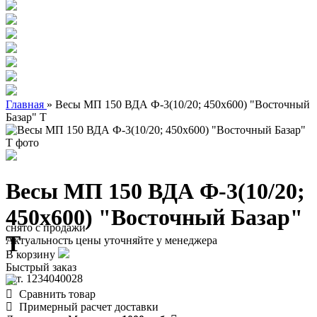
Главная
»
Весы МП 150 ВДА Ф-3(10/20; 450х600) "Восточный
Базар" Т
Весы МП 150 ВДА Ф-3(10/20;
450х600) "Восточный Базар"
снято с продажи
Т
Актуальность цены уточняйте у менеджера
В корзину
Быстрый заказ
арт. 1234040028
Сравнить товар
Примерный расчет доставки