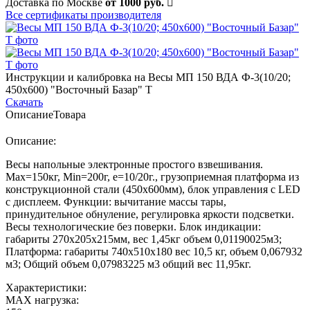
Доставка по Москве
от 1000 руб.
Все сертификаты производителя
Инструкции и калибровка на Весы МП 150 ВДА Ф-3(10/20;
450х600) "Восточный Базар" Т
Скачать
Описание
Товара
Описание:
Весы напольные электронные простого взвешивания.
Max=150кг, Min=200г, e=10/20г., грузоприемная платформа из
конструкционной стали (450х600мм), блок управления с LED
с дисплеем. Функции: вычитание массы тары,
принудительное обнуление, регулировка яркости подсветки.
Весы технологические без поверки. Блок индикации:
габариты 270х205х215мм, вес 1,45кг объем 0,01190025м3;
Платформа: габариты 740х510х180 вес 10,5 кг, объем 0,067932
м3; Общий объем 0,07983225 м3 общий вес 11,95кг.
Характеристики:
MAX нагрузка: