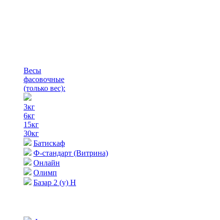
Весы
фасовочные
(только вес)
:
3кг
6кг
15кг
30кг
Батискаф
Ф-стандарт (Витрина)
Онлайн
Олимп
Базар 2 (у) Н