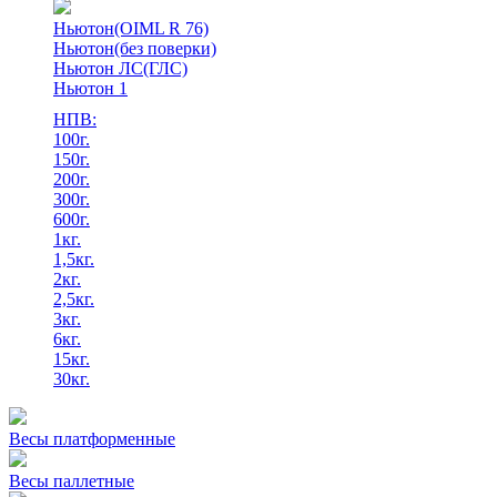
Ньютон(OIML R 76)
Ньютон(без поверки)
Ньютон ЛС(ГЛС)
Ньютон 1
НПВ:
100г.
150г.
200г.
300г.
600г.
1кг.
1,5кг.
2кг.
2,5кг.
3кг.
6кг.
15кг.
30кг.
Весы платформенные
Весы паллетные