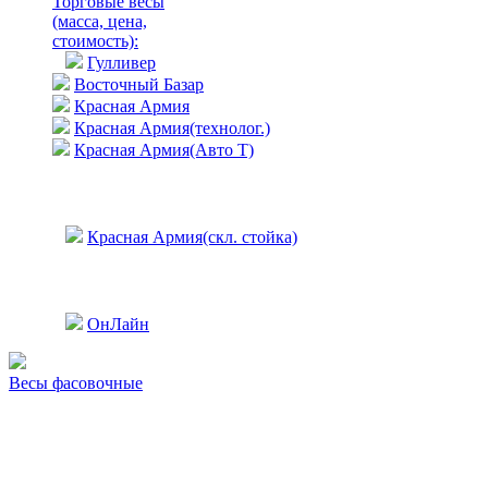
Торговые весы
(масса, цена,
стоимость)
:
Гулливер
Восточный Базар
Красная Армия
Красная Армия(технолог.)
Красная Армия(Авто Т)
Красная Армия(скл. стойка)
ОнЛайн
Весы фасовочные