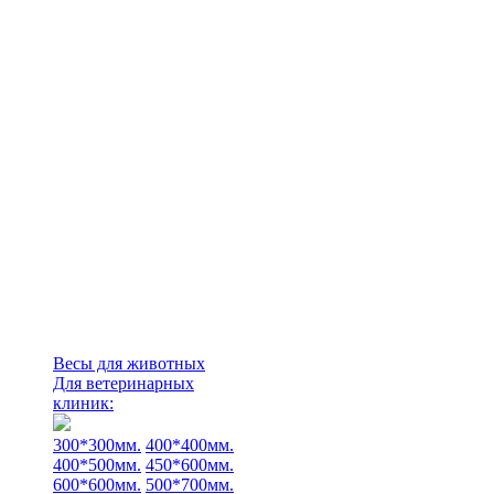
Весы для животных
Для ветеринарных
клиник:
300*300мм.
400*400мм.
400*500мм.
450*600мм.
600*600мм.
500*700мм.