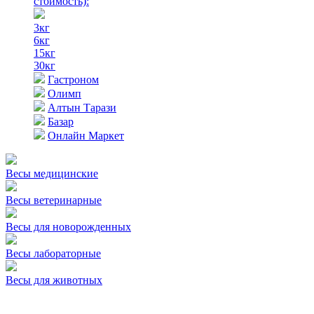
стоимость)
:
3кг
6кг
15кг
30кг
Гастроном
Олимп
Алтын Тарази
Базар
Онлайн Маркет
Весы медицинские
Весы ветеринарные
Весы для новорожденных
Весы лабораторные
Весы для животных