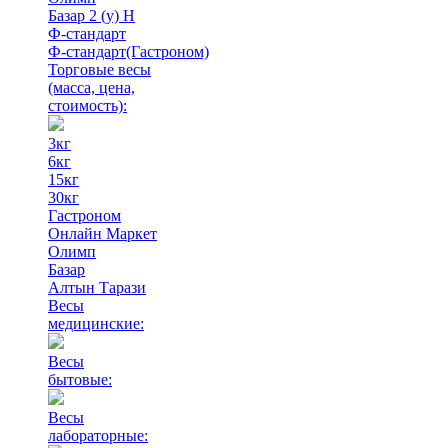
Базар 2 (у) Н
Ф-стандарт
Ф-стандарт(Гастроном)
Торговые весы
(масса, цена,
стоимость)
:
3кг
6кг
15кг
30кг
Гастроном
Онлайн Маркет
Олимп
Базар
Алтын Тарази
Весы
медицинские:
Весы
бытовые:
Весы
лабораторные: