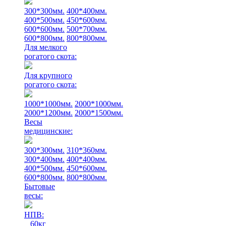
300*300мм.
400*400мм.
400*500мм.
450*600мм.
600*600мм.
500*700мм.
600*800мм.
800*800мм.
Для мелкого
рогатого скота:
Для крупного
рогатого скота:
1000*1000мм.
2000*1000мм.
2000*1200мм.
2000*1500мм.
Весы
медицинские:
300*300мм.
310*360мм.
300*400мм.
400*400мм.
400*500мм.
450*600мм.
600*800мм.
800*800мм.
Бытовые
весы:
НПВ:
60кг