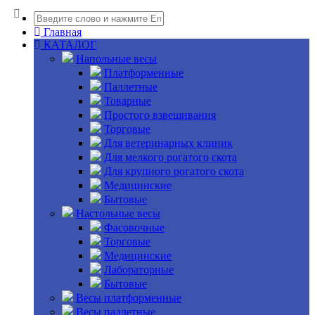
Главная
КАТАЛОГ
Напольные весы
Платформенные
Паллетные
Товарные
Простого взвешивания
Торговые
Для ветеринарных клиник
Для мелкого рогатого скота
Для крупного рогатого скота
Медицинские
Бытовые
Настольные весы
Фасовочные
Торговые
Медицинские
Лабораторные
Бытовые
Весы платформенные
Весы паллетные