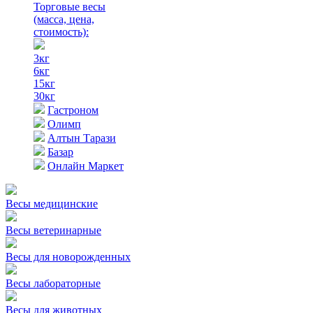
Торговые весы
(масса, цена,
стоимость)
:
3кг
6кг
15кг
30кг
Гастроном
Олимп
Алтын Тарази
Базар
Онлайн Маркет
Весы медицинские
Весы ветеринарные
Весы для новорожденных
Весы лабораторные
Весы для животных