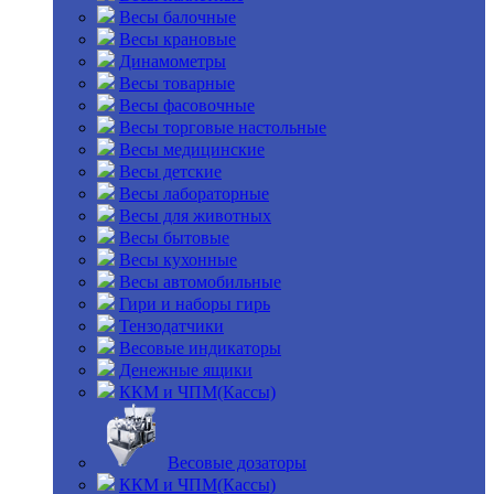
Весы балочные
Весы крановые
Динамометры
Весы товарные
Весы фасовочные
Весы торговые настольные
Весы медицинские
Весы детские
Весы лабораторные
Весы для животных
Весы бытовые
Весы кухонные
Весы автомобильные
Гири и наборы гирь
Тензодатчики
Весовые индикаторы
Денежные ящики
ККМ и ЧПМ(Кассы)
Весовые дозаторы
ККМ и ЧПМ(Кассы)