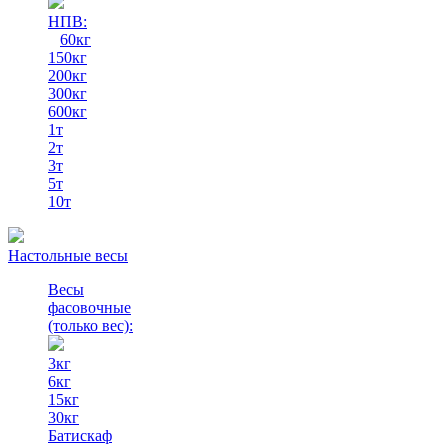
НПВ:
60кг
150кг
200кг
300кг
600кг
1т
2т
3т
5т
10т
Настольные весы
Весы
фасовочные
(только вес)
:
3кг
6кг
15кг
30кг
Батискаф