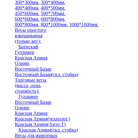
300*300мм.
300*400мм.
400*400мм.
400*500мм.
450*600мм.
500*700мм.
600*600мм.
600*800мм.
800*800мм.
800*1000мм.
1000*1000мм.
Весы простого
взвешивания
(только вес)
:
Батискаф
Гулливер
Красная Армия
Олимп
Восточный Базар
Восточный Базар(скл. стойка)
Торговые весы
(масса, цена,
стоимость)
:
Гулливер
Восточный Базар
Олимп
Красная Армия
Красная Армия(технолог.)
Красная Армия(Авто Т)
Красная Армия(скл. стойка)
Весы для животных