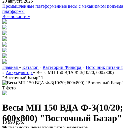
20 августа 2025
Промышленные платформенные весы с механизмом подъёма
платформы
Все новости »
Главная
»
Каталог
»
Категории Фильтра
»
Источник питания
»
Аккумулятор
»
Весы МП 150 ВДА Ф-3(10/20; 600х800)
"Восточный Базар" Т
Весы МП 150 ВДА Ф-3(10/20;
600х800) "Восточный Базар"
13 990 руб.
Актуальность цены уточняйте у менеджера