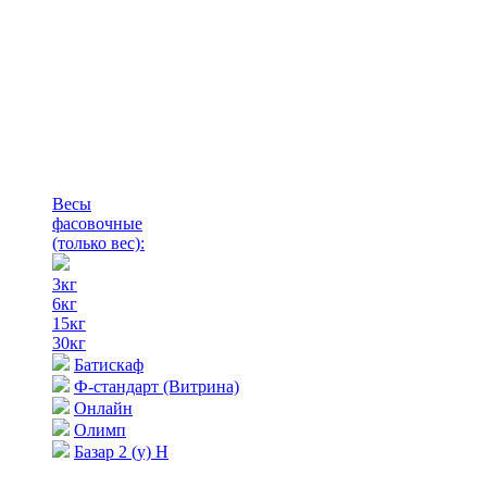
Весы
фасовочные
(только вес)
:
3кг
6кг
15кг
30кг
Батискаф
Ф-стандарт (Витрина)
Онлайн
Олимп
Базар 2 (у) Н