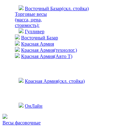
Восточный Базар(скл. стойка)
Торговые весы
(масса, цена,
стоимость)
:
Гулливер
Восточный Базар
Красная Армия
Красная Армия(технолог.)
Красная Армия(Авто Т)
Красная Армия(скл. стойка)
ОнЛайн
Весы фасовочные