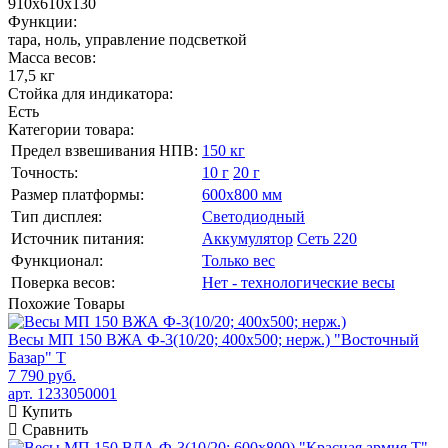
910х610х130
Функции:
тара, ноль, управление подсветкой
Масса весов:
17,5 кг
Стойка для индикатора:
Есть
Категории товара:
Предел взвешивания НПВ:
150 кг
Точность:
10 г
20 г
Размер платформы:
600х800 мм
Тип дисплея:
Светодиодный
Источник питания:
Аккумулятор
Сеть 220
Функционал:
Только вес
Поверка весов:
Нет - технологические весы
Похожие
Товары
Весы МП 150 ВЖА Ф-3(10/20; 400х500; нерж.) "Восточный
Базар" Т
7 790 руб.
арт. 1233050001
Купить
Сравнить