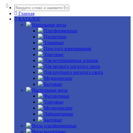
Главная
КАТАЛОГ
Напольные весы
Платформенные
Паллетные
Товарные
Простого взвешивания
Торговые
Для ветеринарных клиник
Для мелкого рогатого скота
Для крупного рогатого скота
Медицинские
Бытовые
Настольные весы
Фасовочные
Торговые
Медицинские
Лабораторные
Бытовые
Весы платформенные
Весы паллетные