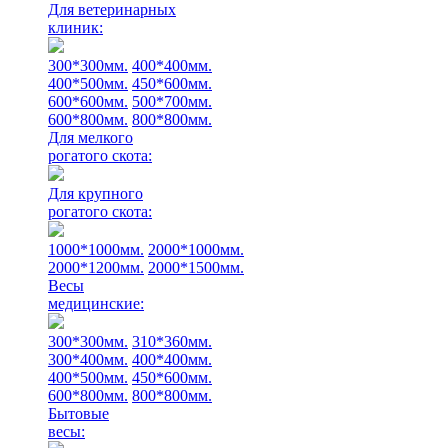
Для ветеринарных
клиник:
300*300мм.
400*400мм.
400*500мм.
450*600мм.
600*600мм.
500*700мм.
600*800мм.
800*800мм.
Для мелкого
рогатого скота:
Для крупного
рогатого скота:
1000*1000мм.
2000*1000мм.
2000*1200мм.
2000*1500мм.
Весы
медицинские:
300*300мм.
310*360мм.
300*400мм.
400*400мм.
400*500мм.
450*600мм.
600*800мм.
800*800мм.
Бытовые
весы: