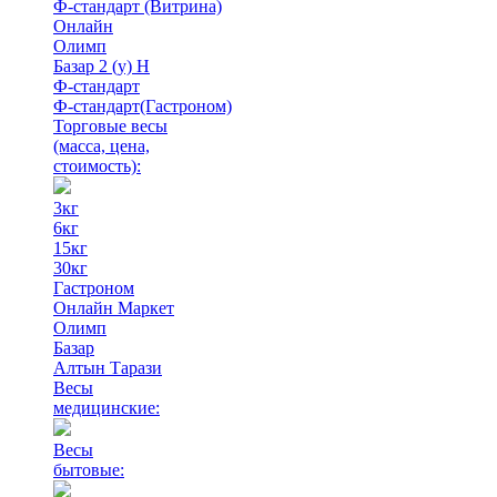
Ф-стандарт (Витрина)
Онлайн
Олимп
Базар 2 (у) Н
Ф-стандарт
Ф-стандарт(Гастроном)
Торговые весы
(масса, цена,
стоимость)
:
3кг
6кг
15кг
30кг
Гастроном
Онлайн Маркет
Олимп
Базар
Алтын Тарази
Весы
медицинские:
Весы
бытовые: