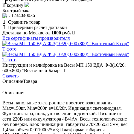
Т
В корзину
Быстрый заказ
арт. 1234040036
Сравнить товар
Примерный расчет доставки
Доставка по Москве
от 1000 руб.
Все сертификаты производителя
Инструкции и калибровка на Весы МП 150 ВДА Ф-3(10/20;
600х800) "Восточный Базар" Т
Скачать
Описание
Товара
Описание:
Весы напольные электронные простого взвешивания.
Max=150кг, Min=200г, e=10/20г. Индикация светодиодная.
Функции: тара, ноль, управление подсветкой. Питание от
сети 220В или аккумулятора 4В/4Ач. Весы технологические
без поверки. Блок индикации: габариты 270х205х215мм, вес
1,45кг объем 0,01190025м3; Платформа: габариты