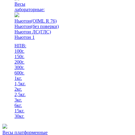
Весы
лабораторные:
Ньютон(OIML R 76)
Ньютон(без поверки)
Ньютон ЛС(ГЛС)
Ньютон 1
НПВ:
100г.
150г.
200г.
300г.
600г.
1кг.
1,5кг.
2кг.
2,5кг.
3кг.
6кг.
15кг.
30кг.
Весы платформенные