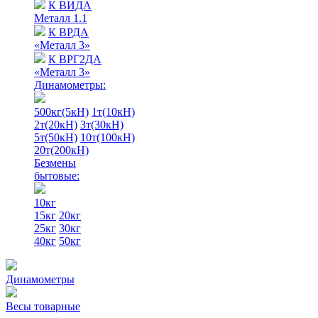
К ВИДА
Металл 1.1
К ВРДА
«Металл 3»
К ВРГ2ДА
«Металл 3»
Динамометры:
500кг(5кН)
1т(10кН)
2т(20кН)
3т(30кН)
5т(50кН)
10т(100кН)
20т(200кН)
Безмены
бытовые:
10кг
15кг
20кг
25кг
30кг
40кг
50кг
Динамометры
Весы товарные