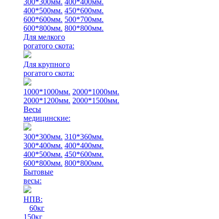
300*300мм.
400*400мм.
400*500мм.
450*600мм.
600*600мм.
500*700мм.
600*800мм.
800*800мм.
Для мелкого
рогатого скота:
Для крупного
рогатого скота:
1000*1000мм.
2000*1000мм.
2000*1200мм.
2000*1500мм.
Весы
медицинские:
300*300мм.
310*360мм.
300*400мм.
400*400мм.
400*500мм.
450*600мм.
600*800мм.
800*800мм.
Бытовые
весы:
НПВ:
60кг
150кг