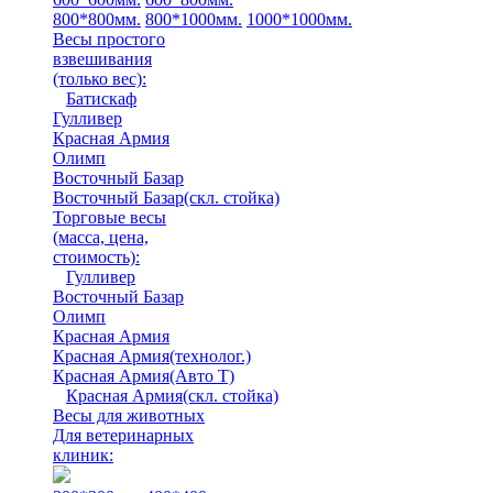
800*800мм.
800*1000мм.
1000*1000мм.
Весы простого
взвешивания
(только вес)
:
Батискаф
Гулливер
Красная Армия
Олимп
Восточный Базар
Восточный Базар(скл. стойка)
Торговые весы
(масса, цена,
стоимость)
:
Гулливер
Восточный Базар
Олимп
Красная Армия
Красная Армия(технолог.)
Красная Армия(Авто Т)
Красная Армия(скл. стойка)
Весы для животных
Для ветеринарных
клиник: