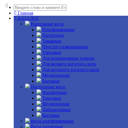
Главная
КАТАЛОГ
Напольные весы
Платформенные
Паллетные
Товарные
Простого взвешивания
Торговые
Для ветеринарных клиник
Для мелкого рогатого скота
Для крупного рогатого скота
Медицинские
Бытовые
Настольные весы
Фасовочные
Торговые
Медицинские
Лабораторные
Бытовые
Весы платформенные
Весы паллетные