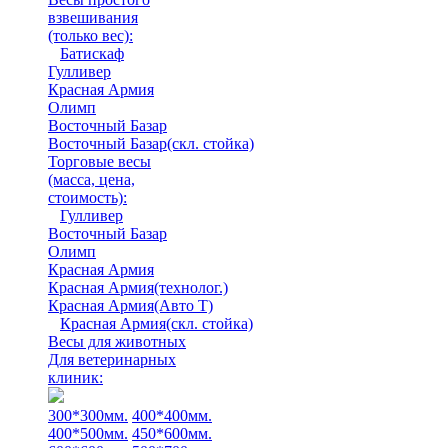
взвешивания
(только вес)
:
Батискаф
Гулливер
Красная Армия
Олимп
Восточный Базар
Восточный Базар(скл. стойка)
Торговые весы
(масса, цена,
стоимость)
:
Гулливер
Восточный Базар
Олимп
Красная Армия
Красная Армия(технолог.)
Красная Армия(Авто Т)
Красная Армия(скл. стойка)
Весы для животных
Для ветеринарных
клиник:
300*300мм.
400*400мм.
400*500мм.
450*600мм.