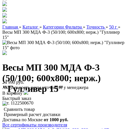
Главная
»
Каталог
»
Категории Фильтра
»
Точность
»
50 г
»
Весы МП 300 МДА Ф-3 (50/100; 600х800; нерж.) "Гулливер
15"
Весы МП 300 МДА Ф-3
(50/100; 600х800; нерж.)
24 990 руб.
"Гулливер 15"
Актуальность цены уточняйте у менеджера
В корзину
Быстрый заказ
арт. 1122500670
Сравнить товар
Примерный расчет доставки
Доставка по Москве
от 1000 руб.
Все сертификаты производителя