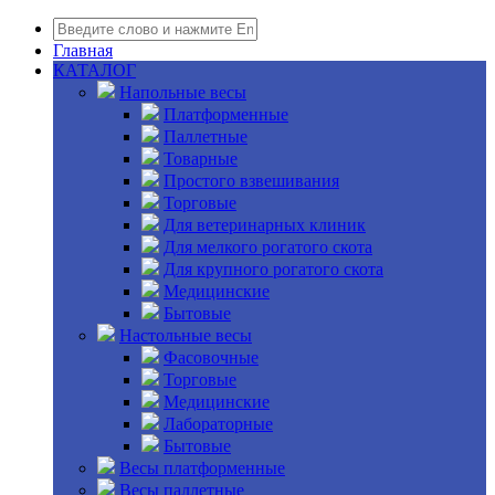
Главная
КАТАЛОГ
Напольные весы
Платформенные
Паллетные
Товарные
Простого взвешивания
Торговые
Для ветеринарных клиник
Для мелкого рогатого скота
Для крупного рогатого скота
Медицинские
Бытовые
Настольные весы
Фасовочные
Торговые
Медицинские
Лабораторные
Бытовые
Весы платформенные
Весы паллетные