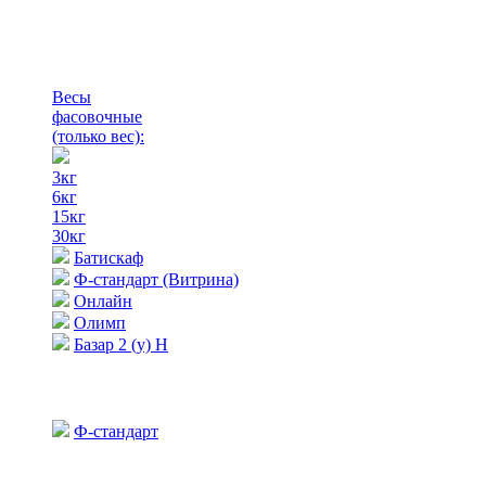
Весы
фасовочные
(только вес)
:
3кг
6кг
15кг
30кг
Батискаф
Ф-стандарт (Витрина)
Онлайн
Олимп
Базар 2 (у) Н
Ф-стандарт