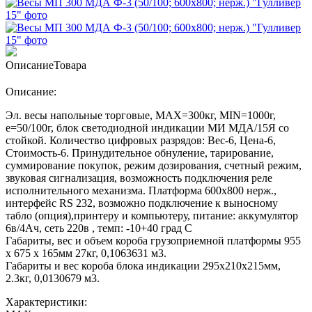
Описание
Товара
Описание:
Эл. весы напольные торговые, МАХ=300кг, MIN=1000г,
e=50/100г, блок светодиодной индикации МИ МДА/15Я со
стойкой. Количество цифровых разрядов: Вес-6, Цена-6,
Стоимость-6. Принудительное обнуление, тарирование,
суммирование покупок, режим дозирования, счетный режим,
звуковая сигнализация, возможность подключения реле
исполнительного механизма. Платформа 600х800 нерж.,
интерфейс RS 232, возможно подключение к выносному
табло (опция),принтеру и компьютеру, питание: аккумулятор
6в/4Ач, сеть 220в , темп: -10+40 град С
Габариты, вес и объем короба грузоприемной платформы 955
х 675 х 165мм 27кг, 0,1063631 м3.
Габариты и вес короба блока индикации 295х210х215мм,
2.3кг, 0,0130679 м3.
Характеристики: