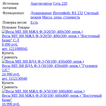
Источник
Аккумулятор
Сеть 220
питания:
Функционал:
Дозирование
Интерфейс RS 232
Счетный
режим
Масса, цена, стоимость
Поверка весов:
Есть
Похожие
Товары
Весы МП 300 МЖА Ф-3(20/50; 400х500; нерж.) "Восточный
Базар" С-Т
8 090 руб.
арт. 1221080041
Купить
Сравнить
Весы МП 300 ВДА Ф-3 (50/100; 450х600; нерж.) "Гулливер
12С"
24 990 руб.
арт. 1112136940
Купить
Сравнить
Весы МП 300 МЖА Ф-3(50/100; 600х800; нерж.) "Восточный
Базар"
16 990 руб.