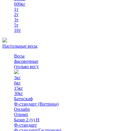
600кг
1т
2т
3т
5т
10т
Настольные весы
Весы
фасовочные
(только вес)
:
3кг
6кг
15кг
30кг
Батискаф
Ф-стандарт (Витрина)
Онлайн
Олимп
Базар 2 (у) Н
Ф-стандарт
Ф-стандарт(Гастроном)