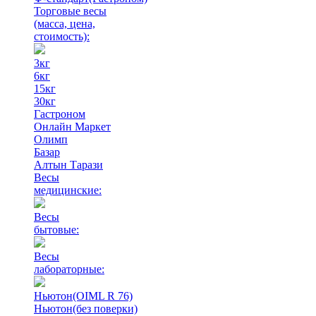
Торговые весы
(масса, цена,
стоимость)
:
3кг
6кг
15кг
30кг
Гастроном
Онлайн Маркет
Олимп
Базар
Алтын Тарази
Весы
медицинские:
Весы
бытовые:
Весы
лабораторные:
Ньютон(OIML R 76)
Ньютон(без поверки)