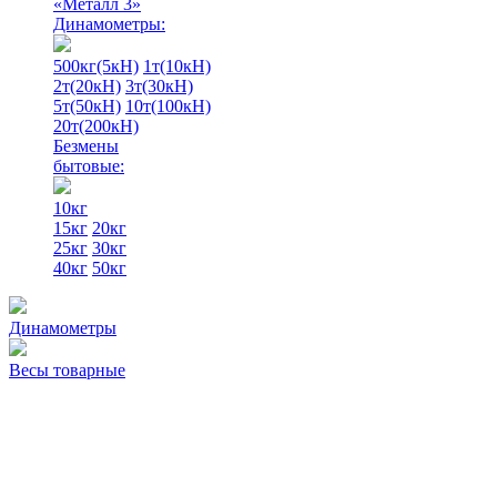
«Металл 3»
Динамометры:
500кг(5кН)
1т(10кН)
2т(20кН)
3т(30кН)
5т(50кН)
10т(100кН)
20т(200кН)
Безмены
бытовые:
10кг
15кг
20кг
25кг
30кг
40кг
50кг
Динамометры
Весы товарные