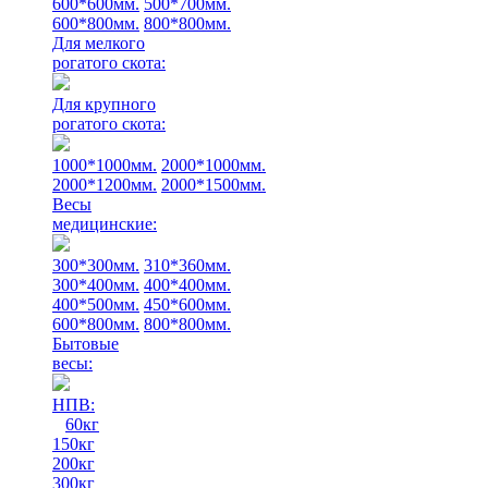
600*600мм.
500*700мм.
600*800мм.
800*800мм.
Для мелкого
рогатого скота:
Для крупного
рогатого скота:
1000*1000мм.
2000*1000мм.
2000*1200мм.
2000*1500мм.
Весы
медицинские:
300*300мм.
310*360мм.
300*400мм.
400*400мм.
400*500мм.
450*600мм.
600*800мм.
800*800мм.
Бытовые
весы:
НПВ:
60кг
150кг
200кг
300кг