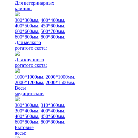
Для ветеринарных
клиник:
300*300мм.
400*400мм.
400*500мм.
450*600мм.
600*600мм.
500*700мм.
600*800мм.
800*800мм.
Для мелкого
рогатого скота:
Для крупного
рогатого скота:
1000*1000мм.
2000*1000мм.
2000*1200мм.
2000*1500мм.
Весы
медицинские:
300*300мм.
310*360мм.
300*400мм.
400*400мм.
400*500мм.
450*600мм.
600*800мм.
800*800мм.
Бытовые
весы: