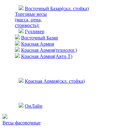
Восточный Базар(скл. стойка)
Торговые весы
(масса, цена,
стоимость)
:
Гулливер
Восточный Базар
Красная Армия
Красная Армия(технолог.)
Красная Армия(Авто Т)
Красная Армия(скл. стойка)
ОнЛайн
Весы фасовочные