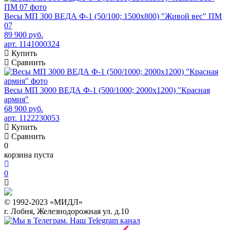
Весы МП 300 ВЕДА Ф-1 (50/100; 1500х800) "Живой вес" ПМ
07
89 900 руб.
арт. 1141000324
Купить
Сравнить
Весы МП 3000 ВЕДА Ф-1 (500/1000; 2000х1200) "Красная
армия"
68 900 руб.
арт. 1122230053
Купить
Сравнить
0
корзина пуста
0
© 1992-2023 «МИДЛ»
г. Лобня, Железнодорожная ул. д.10
Наш Telegram канал