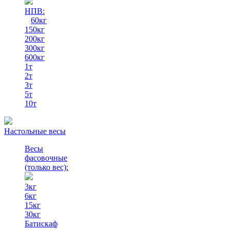
НПВ:
60кг
150кг
200кг
300кг
600кг
1т
2т
3т
5т
10т
Настольные весы
Весы
фасовочные
(только вес)
:
3кг
6кг
15кг
30кг
Батискаф