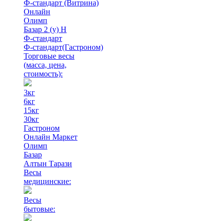
Ф-стандарт (Витрина)
Онлайн
Олимп
Базар 2 (у) Н
Ф-стандарт
Ф-стандарт(Гастроном)
Торговые весы
(масса, цена,
стоимость)
:
3кг
6кг
15кг
30кг
Гастроном
Онлайн Маркет
Олимп
Базар
Алтын Тарази
Весы
медицинские:
Весы
бытовые: