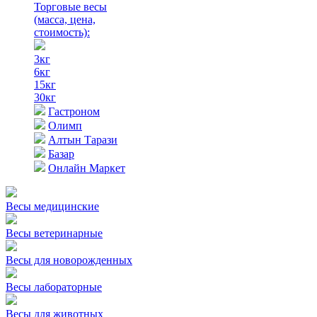
Торговые весы
(масса, цена,
стоимость)
:
3кг
6кг
15кг
30кг
Гастроном
Олимп
Алтын Тарази
Базар
Онлайн Маркет
Весы медицинские
Весы ветеринарные
Весы для новорожденных
Весы лабораторные
Весы для животных