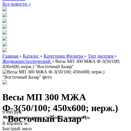
Все новости »
Главная
»
Каталог
»
Категории Фильтра
»
Тип дисплея
»
Жидкокристаллический
»
Весы МП 300 МЖА Ф-3(50/100;
450х600; нерж.) "Восточный Базар"
Весы МП 300 МЖА
Ф-3(50/100; 450х600; нерж.)
9 990 руб.
"Восточный Базар"
Актуальность цены уточняйте у менеджера
В корзину
Быстрый заказ