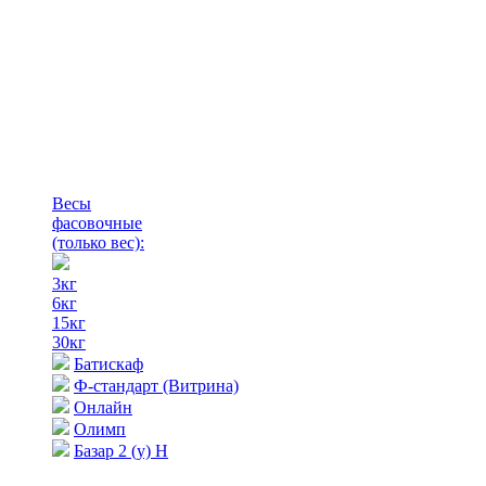
Весы
фасовочные
(только вес)
:
3кг
6кг
15кг
30кг
Батискаф
Ф-стандарт (Витрина)
Онлайн
Олимп
Базар 2 (у) Н