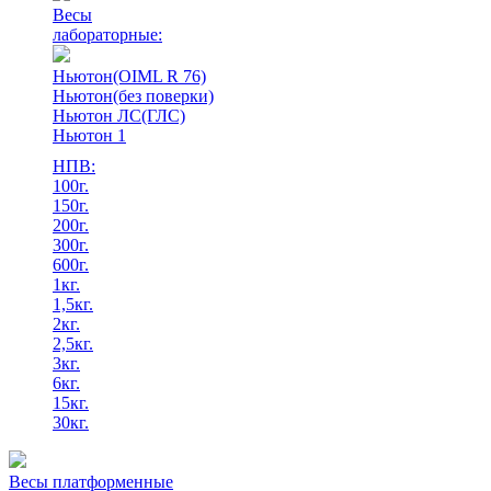
Весы
лабораторные:
Ньютон(OIML R 76)
Ньютон(без поверки)
Ньютон ЛС(ГЛС)
Ньютон 1
НПВ:
100г.
150г.
200г.
300г.
600г.
1кг.
1,5кг.
2кг.
2,5кг.
3кг.
6кг.
15кг.
30кг.
Весы платформенные