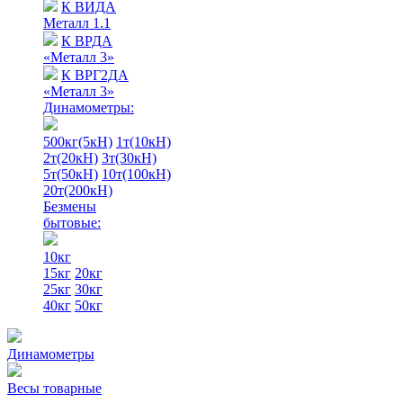
К ВИДА
Металл 1.1
К ВРДА
«Металл 3»
К ВРГ2ДА
«Металл 3»
Динамометры:
500кг(5кН)
1т(10кН)
2т(20кН)
3т(30кН)
5т(50кН)
10т(100кН)
20т(200кН)
Безмены
бытовые:
10кг
15кг
20кг
25кг
30кг
40кг
50кг
Динамометры
Весы товарные