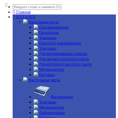
Главная
КАТАЛОГ
Напольные весы
Платформенные
Паллетные
Товарные
Простого взвешивания
Торговые
Для ветеринарных клиник
Для мелкого рогатого скота
Для крупного рогатого скота
Медицинские
Бытовые
Настольные весы
Фасовочные
Торговые
Медицинские
Лабораторные
Бытовые