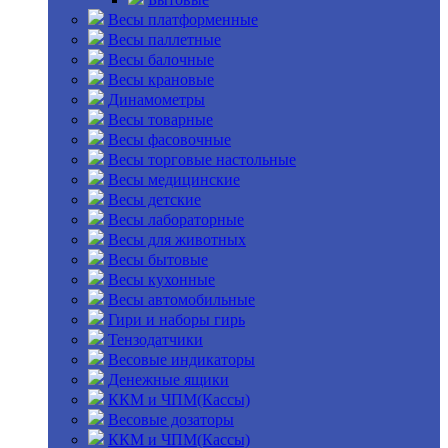
Весы платформенные
Весы паллетные
Весы балочные
Весы крановые
Динамометры
Весы товарные
Весы фасовочные
Весы торговые настольные
Весы медицинские
Весы детские
Весы лабораторные
Весы для животных
Весы бытовые
Весы кухонные
Весы автомобильные
Гири и наборы гирь
Тензодатчики
Весовые индикаторы
Денежные ящики
ККМ и ЧПМ(Кассы)
Весовые дозаторы
ККМ и ЧПМ(Кассы)