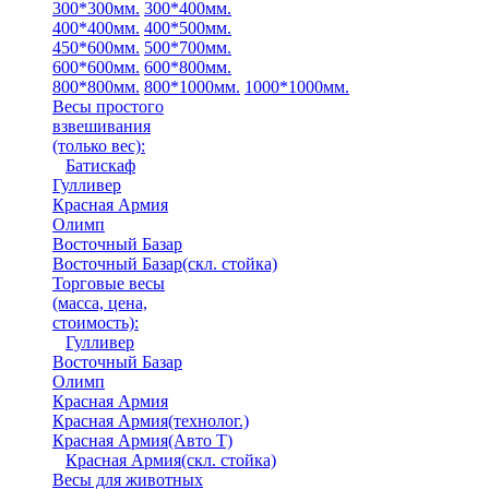
300*300мм.
300*400мм.
400*400мм.
400*500мм.
450*600мм.
500*700мм.
600*600мм.
600*800мм.
800*800мм.
800*1000мм.
1000*1000мм.
Весы простого
взвешивания
(только вес)
:
Батискаф
Гулливер
Красная Армия
Олимп
Восточный Базар
Восточный Базар(скл. стойка)
Торговые весы
(масса, цена,
стоимость)
:
Гулливер
Восточный Базар
Олимп
Красная Армия
Красная Армия(технолог.)
Красная Армия(Авто Т)
Красная Армия(скл. стойка)
Весы для животных