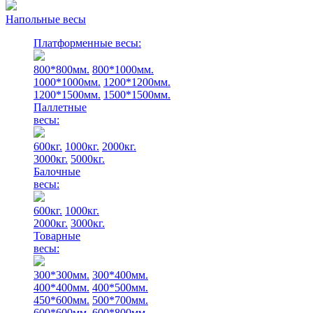
Напольные весы
Платформенные весы:
800*800мм.
800*1000мм.
1000*1000мм.
1200*1200мм.
1200*1500мм.
1500*1500мм.
Паллетные
весы:
600кг.
1000кг.
2000кг.
3000кг.
5000кг.
Балочные
весы:
600кг.
1000кг.
2000кг.
3000кг.
Товарные
весы:
300*300мм.
300*400мм.
400*400мм.
400*500мм.
450*600мм.
500*700мм.
600*600мм.
600*800мм.