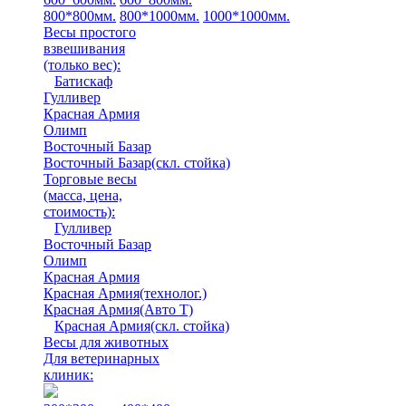
800*800мм.
800*1000мм.
1000*1000мм.
Весы простого
взвешивания
(только вес)
:
Батискаф
Гулливер
Красная Армия
Олимп
Восточный Базар
Восточный Базар(скл. стойка)
Торговые весы
(масса, цена,
стоимость)
:
Гулливер
Восточный Базар
Олимп
Красная Армия
Красная Армия(технолог.)
Красная Армия(Авто Т)
Красная Армия(скл. стойка)
Весы для животных
Для ветеринарных
клиник: