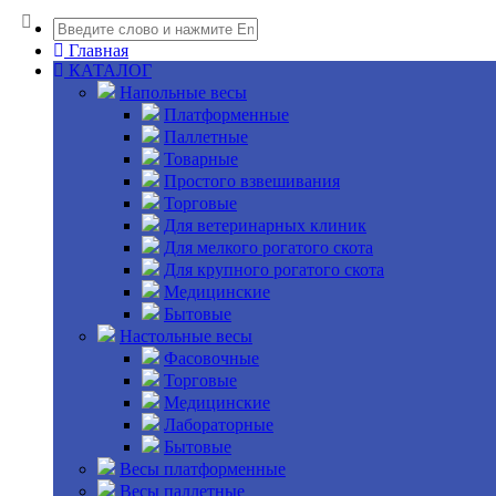
Главная
КАТАЛОГ
Напольные весы
Платформенные
Паллетные
Товарные
Простого взвешивания
Торговые
Для ветеринарных клиник
Для мелкого рогатого скота
Для крупного рогатого скота
Медицинские
Бытовые
Настольные весы
Фасовочные
Торговые
Медицинские
Лабораторные
Бытовые
Весы платформенные
Весы паллетные