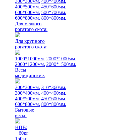
300*300мм.
400*400мм.
400*500мм.
450*600мм.
600*600мм.
500*700мм.
600*800мм.
800*800мм.
Для мелкого
рогатого скота:
Для крупного
рогатого скота:
1000*1000мм.
2000*1000мм.
2000*1200мм.
2000*1500мм.
Весы
медицинские:
300*300мм.
310*360мм.
300*400мм.
400*400мм.
400*500мм.
450*600мм.
600*800мм.
800*800мм.
Бытовые
весы:
НПВ:
60кг
150кг