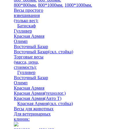
800*800мм.
800*1000мм.
1000*1000мм.
Весы простого
взвешивания
(только вес)
:
Батискаф
Гулливер
Красная Армия
Олимп
Восточный Базар
Восточный Базар(скл. стойка)
Торговые весы
(масса, цена,
стоимость)
:
Гулливер
Восточный Базар
Олимп
Красная Армия
Красная Армия(технолог.)
Красная Армия(Авто Т)
Красная Армия(скл. стойка)
Весы для животных
Для ветеринарных
клиник: