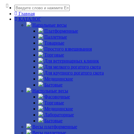
Главная
КАТАЛОГ
Напольные весы
Платформенные
Паллетные
Товарные
Простого взвешивания
Торговые
Для ветеринарных клиник
Для мелкого рогатого скота
Для крупного рогатого скота
Медицинские
Бытовые
Настольные весы
Фасовочные
Торговые
Медицинские
Лабораторные
Бытовые
Весы платформенные
Весы паллетные