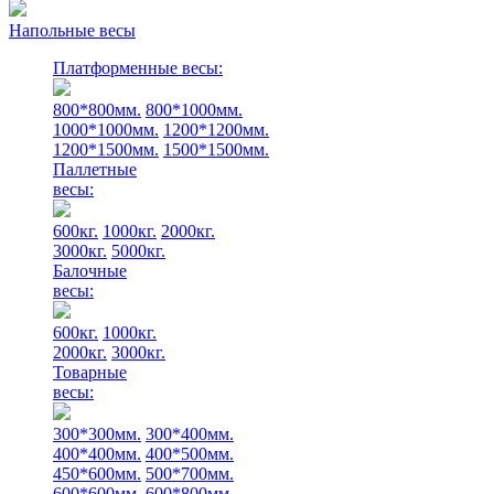
Напольные весы
Платформенные весы:
800*800мм.
800*1000мм.
1000*1000мм.
1200*1200мм.
1200*1500мм.
1500*1500мм.
Паллетные
весы:
600кг.
1000кг.
2000кг.
3000кг.
5000кг.
Балочные
весы:
600кг.
1000кг.
2000кг.
3000кг.
Товарные
весы:
300*300мм.
300*400мм.
400*400мм.
400*500мм.
450*600мм.
500*700мм.
600*600мм.
600*800мм.