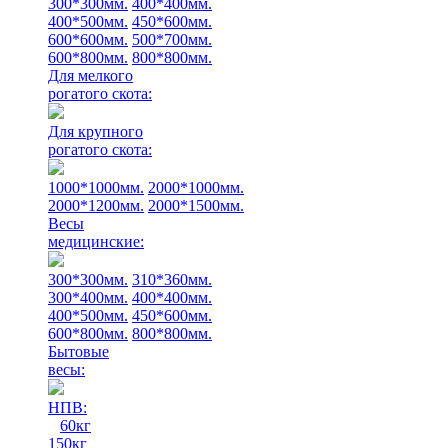
300*300мм.
400*400мм.
400*500мм.
450*600мм.
600*600мм.
500*700мм.
600*800мм.
800*800мм.
Для мелкого
рогатого скота:
Для крупного
рогатого скота:
1000*1000мм.
2000*1000мм.
2000*1200мм.
2000*1500мм.
Весы
медицинские:
300*300мм.
310*360мм.
300*400мм.
400*400мм.
400*500мм.
450*600мм.
600*800мм.
800*800мм.
Бытовые
весы:
НПВ:
60кг
150кг