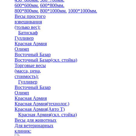
600*600мм.
600*800мм.
800*800мм.
800*1000мм.
1000*1000мм.
Весы простого
взвешивания
(только вес)
:
Батискаф
Гулливер
Красная Армия
Олимп
Восточный Базар
Восточный Базар(скл. стойка)
Торговые весы
(масса, цена,
стоимость)
:
Гулливер
Восточный Базар
Олимп
Красная Армия
Красная Армия(технолог.)
Красная Армия(Авто Т)
Красная Армия(скл. стойка)
Весы для животных
Для ветеринарных
клиник: