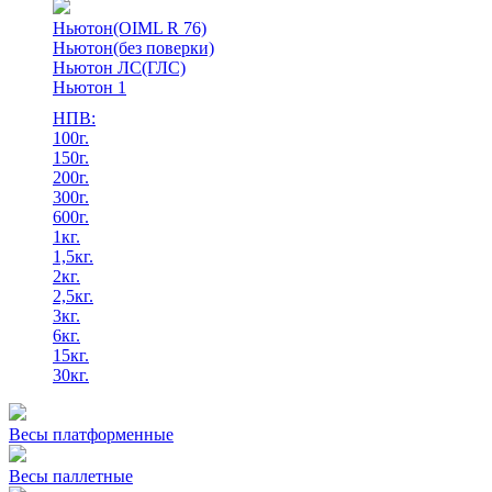
Ньютон(OIML R 76)
Ньютон(без поверки)
Ньютон ЛС(ГЛС)
Ньютон 1
НПВ:
100г.
150г.
200г.
300г.
600г.
1кг.
1,5кг.
2кг.
2,5кг.
3кг.
6кг.
15кг.
30кг.
Весы платформенные
Весы паллетные