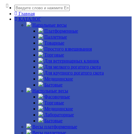
Главная
КАТАЛОГ
Напольные весы
Платформенные
Паллетные
Товарные
Простого взвешивания
Торговые
Для ветеринарных клиник
Для мелкого рогатого скота
Для крупного рогатого скота
Медицинские
Бытовые
Настольные весы
Фасовочные
Торговые
Медицинские
Лабораторные
Бытовые
Весы платформенные
Весы паллетные