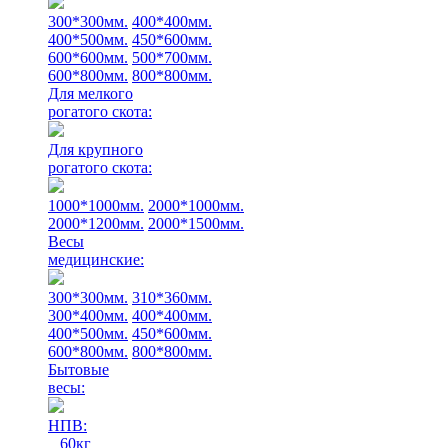
300*300мм.
400*400мм.
400*500мм.
450*600мм.
600*600мм.
500*700мм.
600*800мм.
800*800мм.
Для мелкого
рогатого скота:
Для крупного
рогатого скота:
1000*1000мм.
2000*1000мм.
2000*1200мм.
2000*1500мм.
Весы
медицинские:
300*300мм.
310*360мм.
300*400мм.
400*400мм.
400*500мм.
450*600мм.
600*800мм.
800*800мм.
Бытовые
весы:
НПВ:
60кг