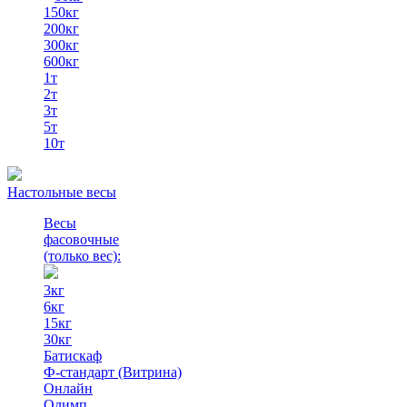
150кг
200кг
300кг
600кг
1т
2т
3т
5т
10т
Настольные весы
Весы
фасовочные
(только вес)
:
3кг
6кг
15кг
30кг
Батискаф
Ф-стандарт (Витрина)
Онлайн
Олимп