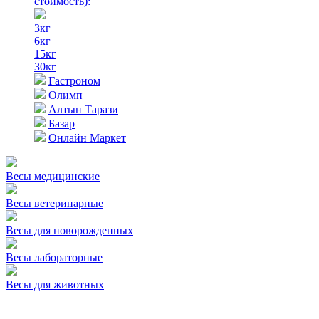
стоимость)
:
3кг
6кг
15кг
30кг
Гастроном
Олимп
Алтын Тарази
Базар
Онлайн Маркет
Весы медицинские
Весы ветеринарные
Весы для новорожденных
Весы лабораторные
Весы для животных