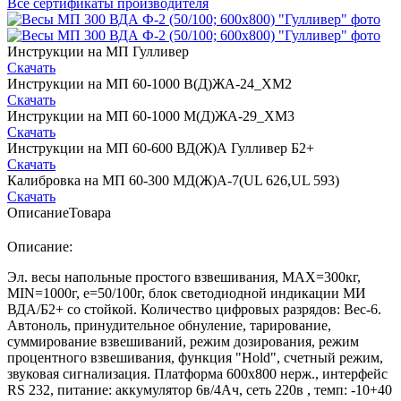
Все сертификаты производителя
Инструкции на МП Гулливер
Скачать
Инструкции на МП 60-1000 В(Д)ЖА-24_ХМ2
Скачать
Инструкции на МП 60-1000 М(Д)ЖА-29_ХМ3
Скачать
Инструкции на МП 60-600 ВД(Ж)А Гулливер Б2+
Скачать
Калибровка на МП 60-300 МД(Ж)А-7(UL 626,UL 593)
Скачать
Описание
Товара
Описание:
Эл. весы напольные простого взвешивания, МАХ=300кг,
MIN=1000г, e=50/100г, блок светодиодной индикации МИ
ВДА/Б2+ со стойкой. Количество цифровых разрядов: Вес-6.
Автоноль, принудительное обнуление, тарирование,
суммирование взвешиваний, режим дозирования, режим
процентного взвешивания, функция "Hold", счетный режим,
звуковая сигнализация. Платформа 600х800 нерж., интерфейс
RS 232, питание: аккумулятор 6в/4Ач, сеть 220в , темп: -10+40