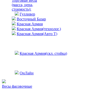
Торговые весы
(масса, цена,
стоимость)
:
Гулливер
Восточный Базар
Красная Армия
Красная Армия(технолог.)
Красная Армия(Авто Т)
Красная Армия(скл. стойка)
ОнЛайн
Весы фасовочные