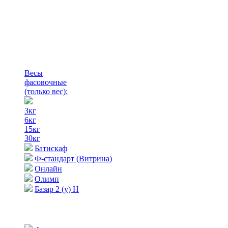
Весы
фасовочные
(только вес)
:
3кг
6кг
15кг
30кг
Батискаф
Ф-стандарт (Витрина)
Онлайн
Олимп
Базар 2 (у) Н