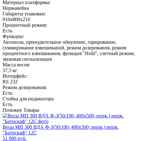
Материал платформы:
Нержавейка
Габариты упаковки:
910х800х210
Процентный режим:
Есть
Функции:
Автоноль, принудительное обнуление, тарирование,
суммирование взвешиваний, режим дозирования, режим
процентного взвешивания, функция "Hold", счетный режим,
звуковая сигнализация
Масса весов:
37,5 кг
Интерфейс:
RS 232
Режим дозирования:
Есть
Стойка для индикатора:
Есть
Похожие
Товары
Весы МП 300 ВДА Ф-3(50/100; 400х500; нерж.) нерж.
"Батискаф" 12С
51 900 руб.