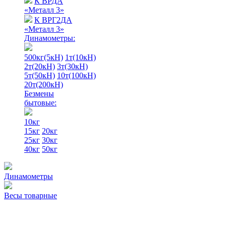
К ВРДА
«Металл 3»
К ВРГ2ДА
«Металл 3»
Динамометры:
500кг(5кН)
1т(10кН)
2т(20кН)
3т(30кН)
5т(50кН)
10т(100кН)
20т(200кН)
Безмены
бытовые:
10кг
15кг
20кг
25кг
30кг
40кг
50кг
Динамометры
Весы товарные