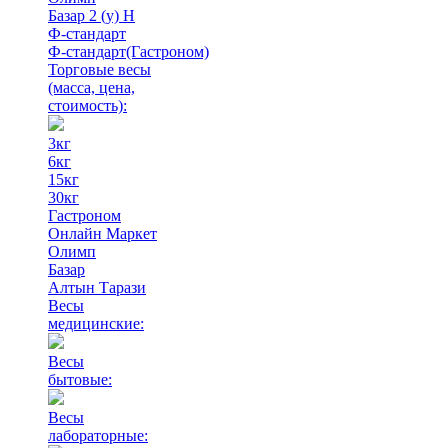
Базар 2 (у) Н
Ф-стандарт
Ф-стандарт(Гастроном)
Торговые весы
(масса, цена,
стоимость)
:
3кг
6кг
15кг
30кг
Гастроном
Онлайн Маркет
Олимп
Базар
Алтын Тарази
Весы
медицинские:
Весы
бытовые:
Весы
лабораторные: