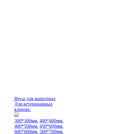
Весы для животных
Для ветеринарных
клиник:
300*300мм.
400*400мм.
400*500мм.
450*600мм.
600*600мм.
500*700мм.