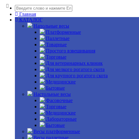
Главная
КАТАЛОГ
Напольные весы
Платформенные
Паллетные
Товарные
Простого взвешивания
Торговые
Для ветеринарных клиник
Для мелкого рогатого скота
Для крупного рогатого скота
Медицинские
Бытовые
Настольные весы
Фасовочные
Торговые
Медицинские
Лабораторные
Бытовые
Весы платформенные
Весы паллетные