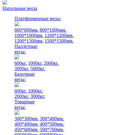
Напольные весы
Платформенные весы:
800*800мм.
800*1000мм.
1000*1000мм.
1200*1200мм.
1200*1500мм.
1500*1500мм.
Паллетные
весы:
600кг.
1000кг.
2000кг.
3000кг.
5000кг.
Балочные
весы:
600кг.
1000кг.
2000кг.
3000кг.
Товарные
весы:
300*300мм.
300*400мм.
400*400мм.
400*500мм.
450*600мм.
500*700мм.
600*600мм.
600*800мм.