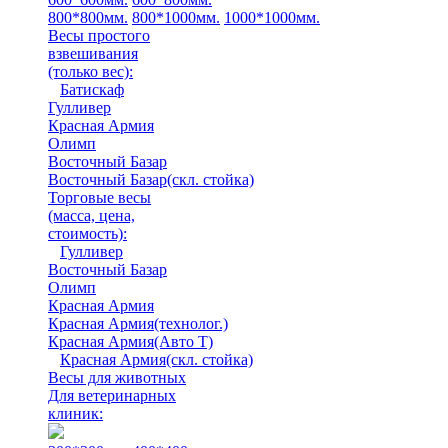
800*800мм.
800*1000мм.
1000*1000мм.
Весы простого
взвешивания
(только вес)
:
Батискаф
Гулливер
Красная Армия
Олимп
Восточный Базар
Восточный Базар(скл. стойка)
Торговые весы
(масса, цена,
стоимость)
:
Гулливер
Восточный Базар
Олимп
Красная Армия
Красная Армия(технолог.)
Красная Армия(Авто Т)
Красная Армия(скл. стойка)
Весы для животных
Для ветеринарных
клиник: