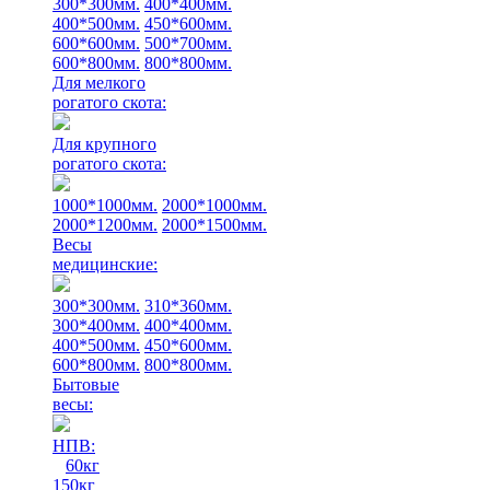
300*300мм.
400*400мм.
400*500мм.
450*600мм.
600*600мм.
500*700мм.
600*800мм.
800*800мм.
Для мелкого
рогатого скота:
Для крупного
рогатого скота:
1000*1000мм.
2000*1000мм.
2000*1200мм.
2000*1500мм.
Весы
медицинские:
300*300мм.
310*360мм.
300*400мм.
400*400мм.
400*500мм.
450*600мм.
600*800мм.
800*800мм.
Бытовые
весы:
НПВ:
60кг
150кг