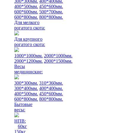
300*300мм.
400*400мм.
400*500мм.
450*600мм.
600*600мм.
500*700мм.
600*800мм.
800*800мм.
Для мелкого
рогатого скота:
Для крупного
рогатого скота:
1000*1000мм.
2000*1000мм.
2000*1200мм.
2000*1500мм.
Весы
медицинские:
300*300мм.
310*360мм.
300*400мм.
400*400мм.
400*500мм.
450*600мм.
600*800мм.
800*800мм.
Бытовые
весы:
НПВ:
60кг
150кг