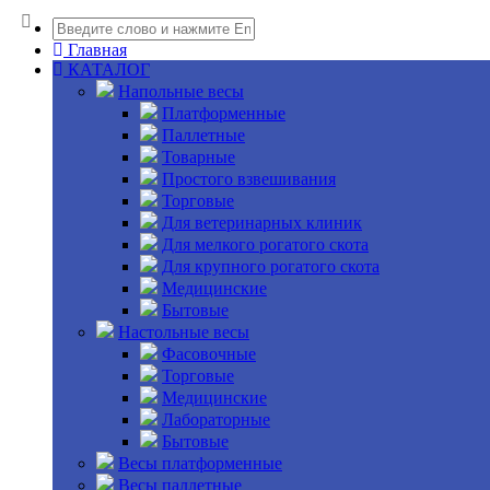
Главная
КАТАЛОГ
Напольные весы
Платформенные
Паллетные
Товарные
Простого взвешивания
Торговые
Для ветеринарных клиник
Для мелкого рогатого скота
Для крупного рогатого скота
Медицинские
Бытовые
Настольные весы
Фасовочные
Торговые
Медицинские
Лабораторные
Бытовые
Весы платформенные
Весы паллетные