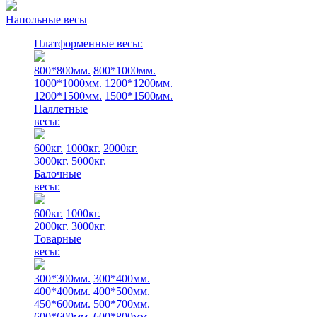
Напольные весы
Платформенные весы:
800*800мм.
800*1000мм.
1000*1000мм.
1200*1200мм.
1200*1500мм.
1500*1500мм.
Паллетные
весы:
600кг.
1000кг.
2000кг.
3000кг.
5000кг.
Балочные
весы:
600кг.
1000кг.
2000кг.
3000кг.
Товарные
весы:
300*300мм.
300*400мм.
400*400мм.
400*500мм.
450*600мм.
500*700мм.
600*600мм.
600*800мм.