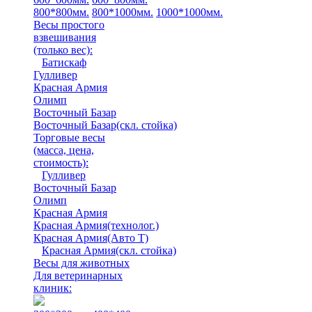
800*800мм.
800*1000мм.
1000*1000мм.
Весы простого
взвешивания
(только вес)
:
Батискаф
Гулливер
Красная Армия
Олимп
Восточный Базар
Восточный Базар(скл. стойка)
Торговые весы
(масса, цена,
стоимость)
:
Гулливер
Восточный Базар
Олимп
Красная Армия
Красная Армия(технолог.)
Красная Армия(Авто Т)
Красная Армия(скл. стойка)
Весы для животных
Для ветеринарных
клиник: