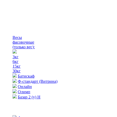
Весы
фасовочные
(только вес)
:
3кг
6кг
15кг
30кг
Батискаф
Ф-стандарт (Витрина)
Онлайн
Олимп
Базар 2 (у) Н