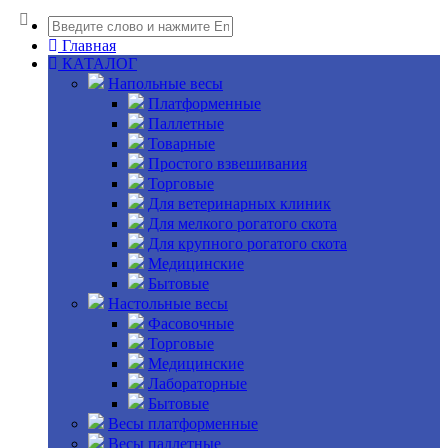
Главная
КАТАЛОГ
Напольные весы
Платформенные
Паллетные
Товарные
Простого взвешивания
Торговые
Для ветеринарных клиник
Для мелкого рогатого скота
Для крупного рогатого скота
Медицинские
Бытовые
Настольные весы
Фасовочные
Торговые
Медицинские
Лабораторные
Бытовые
Весы платформенные
Весы паллетные