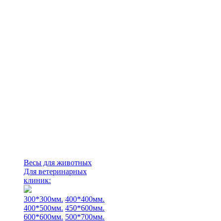
Весы для животных
Для ветеринарных
клиник:
300*300мм.
400*400мм.
400*500мм.
450*600мм.
600*600мм.
500*700мм.