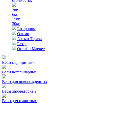
стоимость)
:
3кг
6кг
15кг
30кг
Гастроном
Олимп
Алтын Тарази
Базар
Онлайн Маркет
Весы медицинские
Весы ветеринарные
Весы для новорожденных
Весы лабораторные
Весы для животных