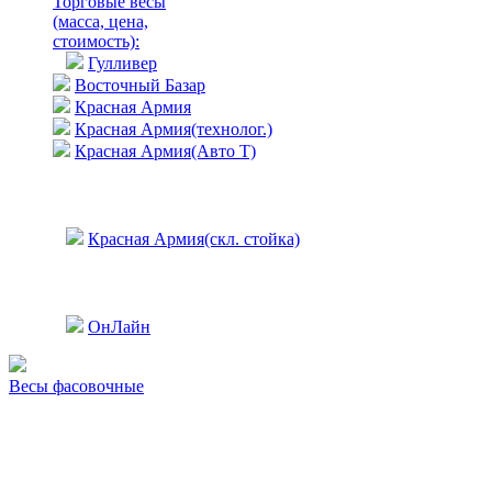
Торговые весы
(масса, цена,
стоимость)
:
Гулливер
Восточный Базар
Красная Армия
Красная Армия(технолог.)
Красная Армия(Авто Т)
Красная Армия(скл. стойка)
ОнЛайн
Весы фасовочные