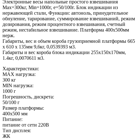
Электронные весы напольные простого взвешивания
Мах=300кг, Min=1000г, e=50/100г. Блок индикации из
нержавеющей стали, Функции: автоноль, принудительное
обнуление, тарирование, суммирование взвешиваний, режим
дозирования, режим процентного взвешивания, счетный
режим, нестабильное взвешивание. Платформа 400х500мм
нерж.
Габариты, вес и объем короба грузоприемной платформы 665
х 610 х 135мм 9,6кг, 0,0539393 м3.
Габариты и вес короба блока индикации 255х150х170мм,
1.4кг, 0,0070611 м3.
Характеристики:
MAX нагрузка:
300 кг
MIN нагрузка:
1000 г
Погрешность, дискрета:
50/100 г
Размер платформы:
400х500 мм
Питание:
питание от сети 220В
Тип дисплея:
ЖК