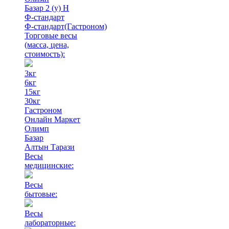
Базар 2 (у) Н
Ф-стандарт
Ф-стандарт(Гастроном)
Торговые весы
(масса, цена,
стоимость)
:
3кг
6кг
15кг
30кг
Гастроном
Онлайн Маркет
Олимп
Базар
Алтын Тарази
Весы
медицинские:
Весы
бытовые:
Весы
лабораторные: