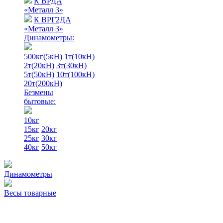
К ВРДА
«Металл 3»
К ВРГ2ДА
«Металл 3»
Динамометры:
500кг(5кН)
1т(10кН)
2т(20кН)
3т(30кН)
5т(50кН)
10т(100кН)
20т(200кН)
Безмены
бытовые:
10кг
15кг
20кг
25кг
30кг
40кг
50кг
Динамометры
Весы товарные