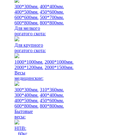
300*300мм.
400*400мм.
400*500мм.
450*600мм.
600*600мм.
500*700мм.
600*800мм.
800*800мм.
Для мелкого
рогатого скота:
Для крупного
рогатого скота:
1000*1000мм.
2000*1000мм.
2000*1200мм.
2000*1500мм.
Весы
медицинские:
300*300мм.
310*360мм.
300*400мм.
400*400мм.
400*500мм.
450*600мм.
600*800мм.
800*800мм.
Бытовые
весы:
НПВ:
60кг