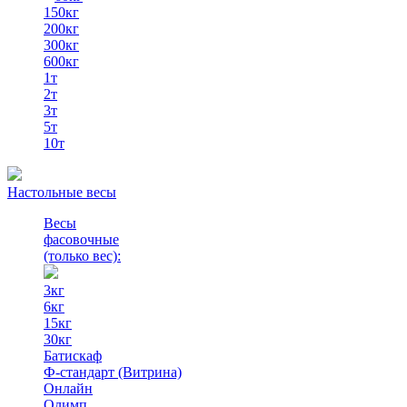
150кг
200кг
300кг
600кг
1т
2т
3т
5т
10т
Настольные весы
Весы
фасовочные
(только вес)
:
3кг
6кг
15кг
30кг
Батискаф
Ф-стандарт (Витрина)
Онлайн
Олимп