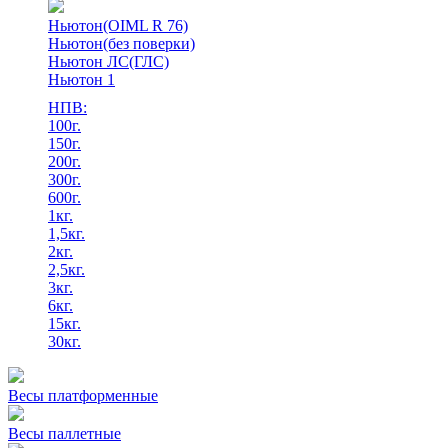
Ньютон(OIML R 76)
Ньютон(без поверки)
Ньютон ЛС(ГЛС)
Ньютон 1
НПВ:
100г.
150г.
200г.
300г.
600г.
1кг.
1,5кг.
2кг.
2,5кг.
3кг.
6кг.
15кг.
30кг.
Весы платформенные
Весы паллетные