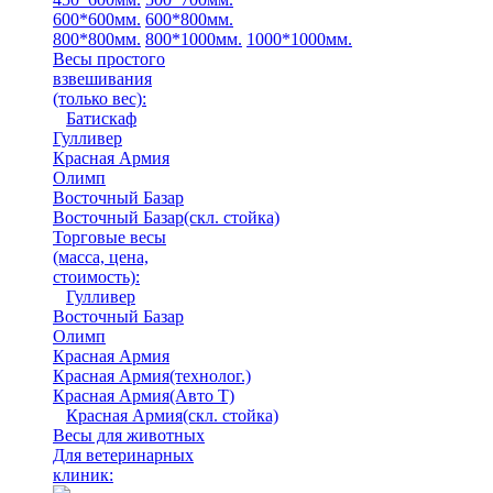
600*600мм.
600*800мм.
800*800мм.
800*1000мм.
1000*1000мм.
Весы простого
взвешивания
(только вес)
:
Батискаф
Гулливер
Красная Армия
Олимп
Восточный Базар
Восточный Базар(скл. стойка)
Торговые весы
(масса, цена,
стоимость)
:
Гулливер
Восточный Базар
Олимп
Красная Армия
Красная Армия(технолог.)
Красная Армия(Авто Т)
Красная Армия(скл. стойка)
Весы для животных
Для ветеринарных
клиник: