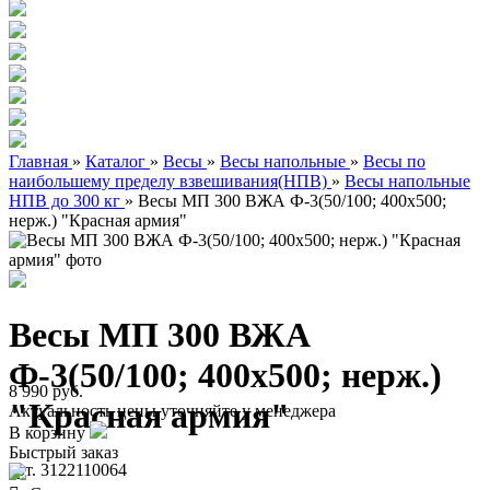
Главная
»
Каталог
»
Весы
»
Весы напольные
»
Весы по
наибольшему пределу взвешивания(НПВ)
»
Весы напольные
НПВ до 300 кг
»
Весы МП 300 ВЖА Ф-3(50/100; 400х500;
нерж.) "Красная армия"
Весы МП 300 ВЖА
Ф-3(50/100; 400х500; нерж.)
8 990 руб.
"Красная армия"
Актуальность цены уточняйте у менеджера
В корзину
Быстрый заказ
арт. 3122110064