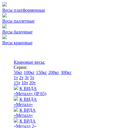
Весы платформенные
Весы паллетные
Весы балочные
Весы крановые
Крановые весы:
Серии:
50кг
100кг
150кг
200кг
300кг
1т
2т
3т
5т
15т
10т
20т
К ВИДА
«Металл» (IP 65)
К ВИДА
«Металл»
К ВРДА
«Металл»
К ВРДА
«Металл 2»