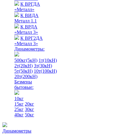
К ВРГДА
«Металл»
К ВИДА
Металл 1.1
К ВРДА
«Металл 3»
К ВРГ2ДА
«Металл 3»
Динамометры:
500кг(5кН)
1т(10кН)
2т(20кН)
3т(30кН)
5т(50кН)
10т(100кН)
20т(200кН)
Безмены
бытовые:
10кг
15кг
20кг
25кг
30кг
40кг
50кг
Динамометры