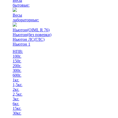
Весы
бытовые:
Весы
лабораторные:
Ньютон(OIML R 76)
Ньютон(без поверки)
Ньютон ЛС(ГЛС)
Ньютон 1
НПВ:
100г.
150г.
200г.
300г.
600г.
1кг.
1,5кг.
2кг.
2,5кг.
3кг.
6кг.
15кг.
30кг.