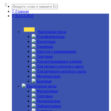
Главная
КАТАЛОГ
Напольные весы
Платформенные
Паллетные
Товарные
Простого взвешивания
Торговые
Для ветеринарных клиник
Для мелкого рогатого скота
Для крупного рогатого скота
Медицинские
Бытовые
Настольные весы
Фасовочные
Торговые
Медицинские
Лабораторные
Бытовые