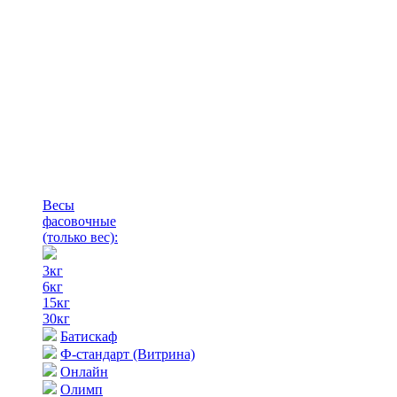
Весы
фасовочные
(только вес)
:
3кг
6кг
15кг
30кг
Батискаф
Ф-стандарт (Витрина)
Онлайн
Олимп