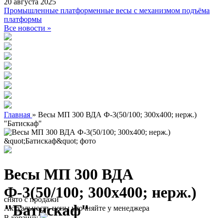
20 августа 2025
Промышленные платформенные весы с механизмом подъёма
платформы
Все новости »
Главная
»
Весы МП 300 ВДА Ф-3(50/100; 300х400; нерж.)
"Батискаф"
Весы МП 300 ВДА
Ф-3(50/100; 300х400; нерж.)
снято с продажи
"Батискаф"
Актуальность цены уточняйте у менеджера
В корзину