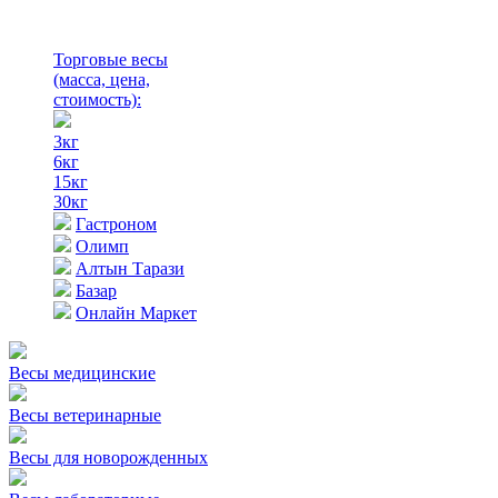
Торговые весы
(масса, цена,
стоимость)
:
3кг
6кг
15кг
30кг
Гастроном
Олимп
Алтын Тарази
Базар
Онлайн Маркет
Весы медицинские
Весы ветеринарные
Весы для новорожденных