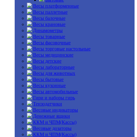
Весы платформенные
Весы паллетные
Весы балочные
Весы крановые
Динамометры
Весы товарные
Весы фасовочные
Весы торговые настольные
Весы медицинские
Весы детские
Весы лабораторные
Весы для животных
Весы бытовые
Весы кухонные
Весы автомобильные
Гири и наборы гирь
Тензодатчики
Весовые индикаторы
Денежные ящики
ККМ и ЧПМ(Кассы)
Весовые дозаторы
ККМ и ЧПМ(Кассы)