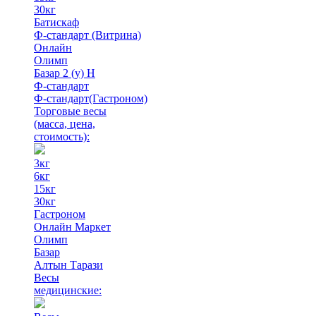
30кг
Батискаф
Ф-стандарт (Витрина)
Онлайн
Олимп
Базар 2 (у) Н
Ф-стандарт
Ф-стандарт(Гастроном)
Торговые весы
(масса, цена,
стоимость)
:
3кг
6кг
15кг
30кг
Гастроном
Онлайн Маркет
Олимп
Базар
Алтын Тарази
Весы
медицинские: