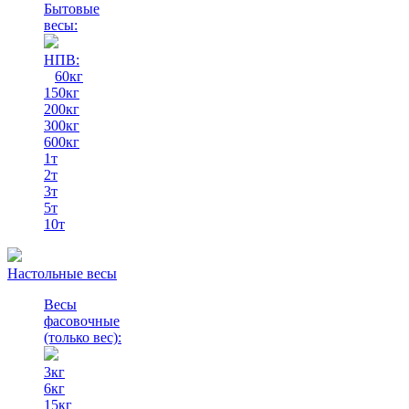
Бытовые
весы:
НПВ:
60кг
150кг
200кг
300кг
600кг
1т
2т
3т
5т
10т
Настольные весы
Весы
фасовочные
(только вес)
:
3кг
6кг
15кг