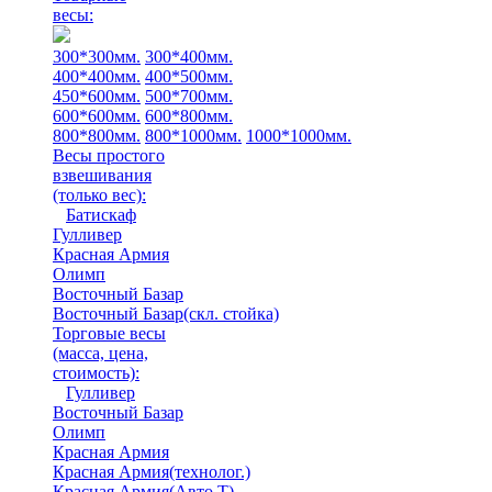
весы:
300*300мм.
300*400мм.
400*400мм.
400*500мм.
450*600мм.
500*700мм.
600*600мм.
600*800мм.
800*800мм.
800*1000мм.
1000*1000мм.
Весы простого
взвешивания
(только вес)
:
Батискаф
Гулливер
Красная Армия
Олимп
Восточный Базар
Восточный Базар(скл. стойка)
Торговые весы
(масса, цена,
стоимость)
:
Гулливер
Восточный Базар
Олимп
Красная Армия
Красная Армия(технолог.)
Красная Армия(Авто Т)