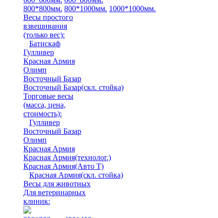
800*800мм.
800*1000мм.
1000*1000мм.
Весы простого
взвешивания
(только вес)
:
Батискаф
Гулливер
Красная Армия
Олимп
Восточный Базар
Восточный Базар(скл. стойка)
Торговые весы
(масса, цена,
стоимость)
:
Гулливер
Восточный Базар
Олимп
Красная Армия
Красная Армия(технолог.)
Красная Армия(Авто Т)
Красная Армия(скл. стойка)
Весы для животных
Для ветеринарных
клиник: