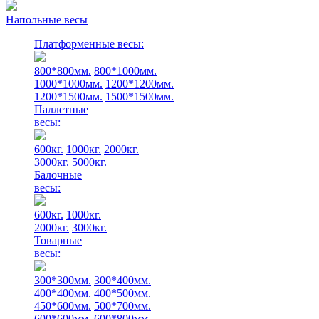
Напольные весы
Платформенные весы:
800*800мм.
800*1000мм.
1000*1000мм.
1200*1200мм.
1200*1500мм.
1500*1500мм.
Паллетные
весы:
600кг.
1000кг.
2000кг.
3000кг.
5000кг.
Балочные
весы:
600кг.
1000кг.
2000кг.
3000кг.
Товарные
весы:
300*300мм.
300*400мм.
400*400мм.
400*500мм.
450*600мм.
500*700мм.
600*600мм.
600*800мм.