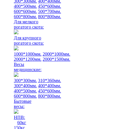
300*300мм.
400*400мм.
400*500мм.
450*600мм.
600*600мм.
500*700мм.
600*800мм.
800*800мм.
Для мелкого
рогатого скота:
Для крупного
рогатого скота:
1000*1000мм.
2000*1000мм.
2000*1200мм.
2000*1500мм.
Весы
медицинские:
300*300мм.
310*360мм.
300*400мм.
400*400мм.
400*500мм.
450*600мм.
600*800мм.
800*800мм.
Бытовые
весы:
НПВ:
60кг
150кг