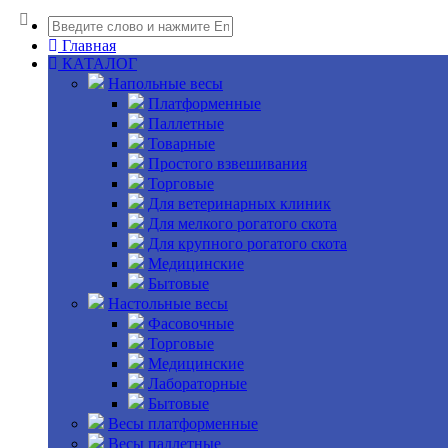
Главная
КАТАЛОГ
Напольные весы
Платформенные
Паллетные
Товарные
Простого взвешивания
Торговые
Для ветеринарных клиник
Для мелкого рогатого скота
Для крупного рогатого скота
Медицинские
Бытовые
Настольные весы
Фасовочные
Торговые
Медицинские
Лабораторные
Бытовые
Весы платформенные
Весы паллетные