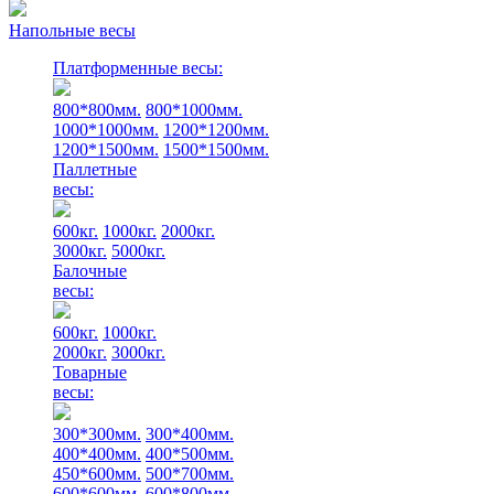
Напольные весы
Платформенные весы:
800*800мм.
800*1000мм.
1000*1000мм.
1200*1200мм.
1200*1500мм.
1500*1500мм.
Паллетные
весы:
600кг.
1000кг.
2000кг.
3000кг.
5000кг.
Балочные
весы:
600кг.
1000кг.
2000кг.
3000кг.
Товарные
весы:
300*300мм.
300*400мм.
400*400мм.
400*500мм.
450*600мм.
500*700мм.
600*600мм.
600*800мм.