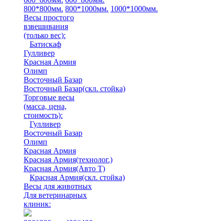
800*800мм.
800*1000мм.
1000*1000мм.
Весы простого
взвешивания
(только вес)
:
Батискаф
Гулливер
Красная Армия
Олимп
Восточный Базар
Восточный Базар(скл. стойка)
Торговые весы
(масса, цена,
стоимость)
:
Гулливер
Восточный Базар
Олимп
Красная Армия
Красная Армия(технолог.)
Красная Армия(Авто Т)
Красная Армия(скл. стойка)
Весы для животных
Для ветеринарных
клиник: