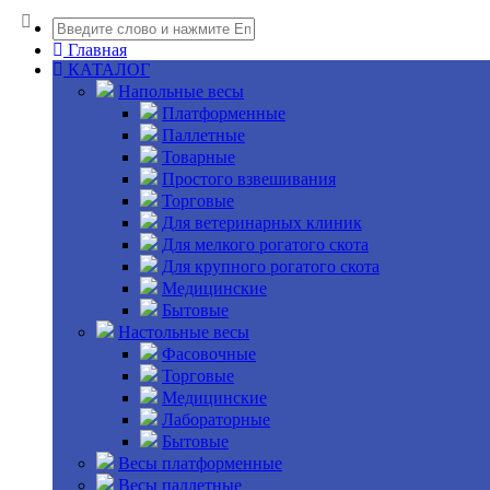
Главная
КАТАЛОГ
Напольные весы
Платформенные
Паллетные
Товарные
Простого взвешивания
Торговые
Для ветеринарных клиник
Для мелкого рогатого скота
Для крупного рогатого скота
Медицинские
Бытовые
Настольные весы
Фасовочные
Торговые
Медицинские
Лабораторные
Бытовые
Весы платформенные
Весы паллетные