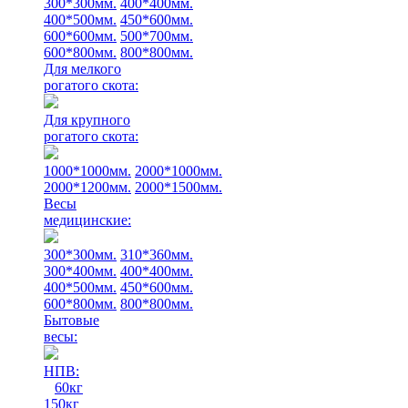
300*300мм.
400*400мм.
400*500мм.
450*600мм.
600*600мм.
500*700мм.
600*800мм.
800*800мм.
Для мелкого
рогатого скота:
Для крупного
рогатого скота:
1000*1000мм.
2000*1000мм.
2000*1200мм.
2000*1500мм.
Весы
медицинские:
300*300мм.
310*360мм.
300*400мм.
400*400мм.
400*500мм.
450*600мм.
600*800мм.
800*800мм.
Бытовые
весы:
НПВ:
60кг
150кг