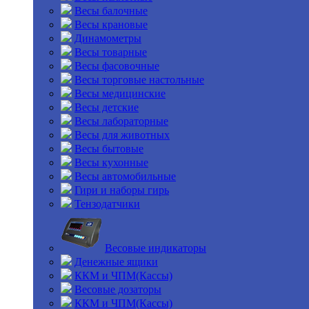
Весы балочные
Весы крановые
Динамометры
Весы товарные
Весы фасовочные
Весы торговые настольные
Весы медицинские
Весы детские
Весы лабораторные
Весы для животных
Весы бытовые
Весы кухонные
Весы автомобильные
Гири и наборы гирь
Тензодатчики
Весовые индикаторы
Денежные ящики
ККМ и ЧПМ(Кассы)
Весовые дозаторы
ККМ и ЧПМ(Кассы)