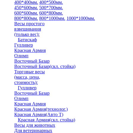
400*400мм.
400*500мм.
450*600мм.
500*700мм.
600*600мм.
600*800мм.
800*800мм.
800*1000мм.
1000*1000мм.
Весы простого
взвешивания
(только вес)
:
Батискаф
Гулливер
Красная Армия
Олимп
Восточный Базар
Восточный Базар(скл. стойка)
Торговые весы
(масса, цена,
стоимость)
:
Гулливер
Восточный Базар
Олимп
Красная Армия
Красная Армия(технолог.)
Красная Армия(Авто Т)
Красная Армия(скл. стойка)
Весы для животных
Для ветеринарных