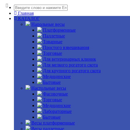
Главная
КАТАЛОГ
Напольные весы
Платформенные
Паллетные
Товарные
Простого взвешивания
Торговые
Для ветеринарных клиник
Для мелкого рогатого скота
Для крупного рогатого скота
Медицинские
Бытовые
Настольные весы
Фасовочные
Торговые
Медицинские
Лабораторные
Бытовые
Весы платформенные
Весы паллетные