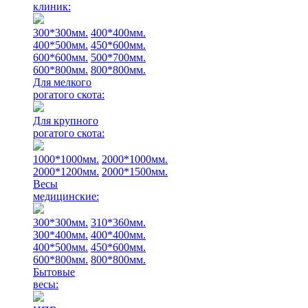
клиник:
300*300мм.
400*400мм.
400*500мм.
450*600мм.
600*600мм.
500*700мм.
600*800мм.
800*800мм.
Для мелкого
рогатого скота:
Для крупного
рогатого скота:
1000*1000мм.
2000*1000мм.
2000*1200мм.
2000*1500мм.
Весы
медицинские:
300*300мм.
310*360мм.
300*400мм.
400*400мм.
400*500мм.
450*600мм.
600*800мм.
800*800мм.
Бытовые
весы: