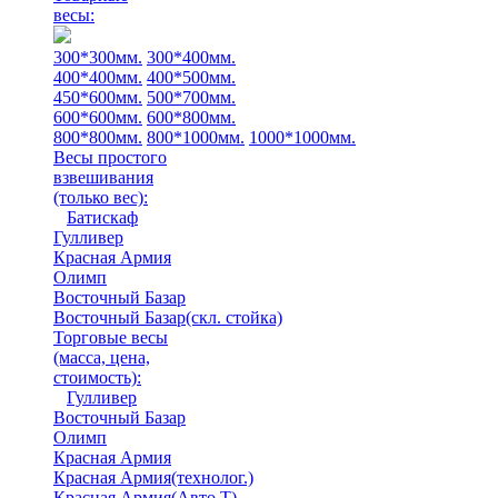
весы:
300*300мм.
300*400мм.
400*400мм.
400*500мм.
450*600мм.
500*700мм.
600*600мм.
600*800мм.
800*800мм.
800*1000мм.
1000*1000мм.
Весы простого
взвешивания
(только вес)
:
Батискаф
Гулливер
Красная Армия
Олимп
Восточный Базар
Восточный Базар(скл. стойка)
Торговые весы
(масса, цена,
стоимость)
:
Гулливер
Восточный Базар
Олимп
Красная Армия
Красная Армия(технолог.)
Красная Армия(Авто Т)