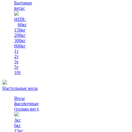
Бытовые
весы:
НПВ:
60кг
150кг
200кг
300кг
600кг
1т
2т
3т
5т
10т
Настольные весы
Весы
фасовочные
(только вес)
:
3кг
6кг
15кг