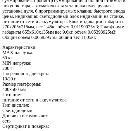
суммирования, просмотр суммирования и полной стоимости
покупок, тара, автоматическая установка нуля, ручная
установка нуля, 6 программируемых клавиш быстрого ввода
цены, индикация: светодиодный блок индикации на стойке,
питание от сети и аккумулятора. Блок индикации: габариты
270х205х215мм, вес 1,45кг объем 0,01190025м3; Платформа:
габариты 655х610х135мм вес 9,6кг, объем 0,05393925м3;
Общий объем 0,0658395 м3 общий вес 11,05кг.
Характеристики:
MAX нагрузка:
60 кг
MIN нагрузка:
200 г
Погрешность, дискрета:
10/20 г
Размер платформы:
400х500 мм
Питание:
питание от сети и аккумулятора
Тип дисплея:
Светодиодный
Доставка и самовывоз:
есть
Сертификат и поверка: