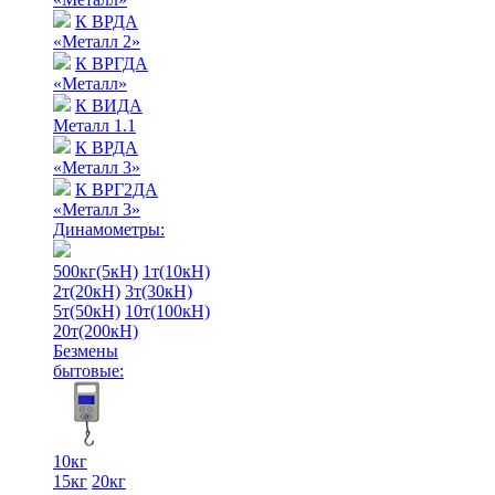
К ВРДА
«Металл 2»
К ВРГДА
«Металл»
К ВИДА
Металл 1.1
К ВРДА
«Металл 3»
К ВРГ2ДА
«Металл 3»
Динамометры:
500кг(5кН)
1т(10кН)
2т(20кН)
3т(30кН)
5т(50кН)
10т(100кН)
20т(200кН)
Безмены
бытовые:
10кг
15кг
20кг