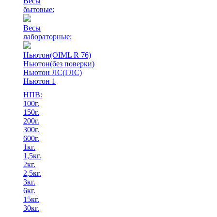
Весы
бытовые:
Весы
лабораторные:
Ньютон(OIML R 76)
Ньютон(без поверки)
Ньютон ЛС(ГЛС)
Ньютон 1
НПВ:
100г.
150г.
200г.
300г.
600г.
1кг.
1,5кг.
2кг.
2,5кг.
3кг.
6кг.
15кг.
30кг.