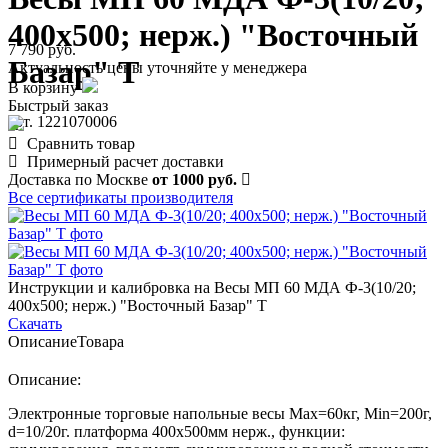
400х500; нерж.) "Восточный
7 790 руб.
Базар" Т
Актуальность цены уточняйте у менеджера
В корзину
Быстрый заказ
арт. 1221070006
Сравнить товар
Примерный расчет доставки
Доставка по Москве
от 1000 руб.
Все сертификаты производителя
Инструкции и калибровка на Весы МП 60 МДА Ф-3(10/20;
400х500; нерж.) "Восточный Базар" Т
Скачать
Описание
Товара
Описание:
Электронные торговые напольные весы Мах=60кг, Min=200г,
d=10/20г. платформа 400х500мм нерж., функции: