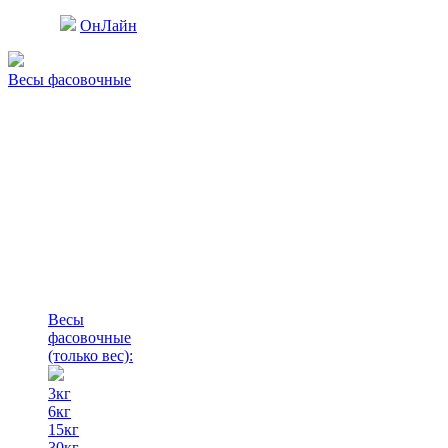
ОнЛайн
Весы фасовочные
Весы
фасовочные
(только вес)
:
3кг
6кг
15кг
30кг