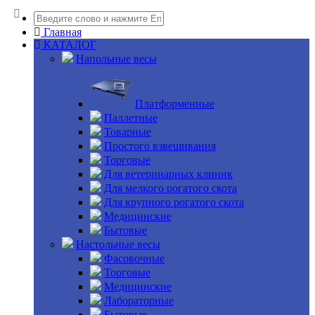
Главная
КАТАЛОГ
Напольные весы
Платформенные
Паллетные
Товарные
Простого взвешивания
Торговые
Для ветеринарных клиник
Для мелкого рогатого скота
Для крупного рогатого скота
Медицинские
Бытовые
Настольные весы
Фасовочные
Торговые
Медицинские
Лабораторные
Бытовые