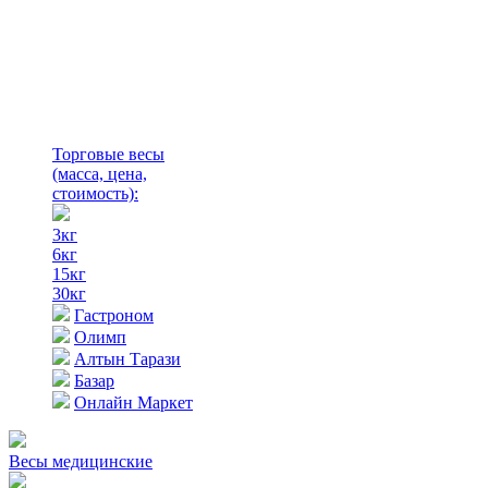
Торговые весы
(масса, цена,
стоимость)
:
3кг
6кг
15кг
30кг
Гастроном
Олимп
Алтын Тарази
Базар
Онлайн Маркет
Весы медицинские