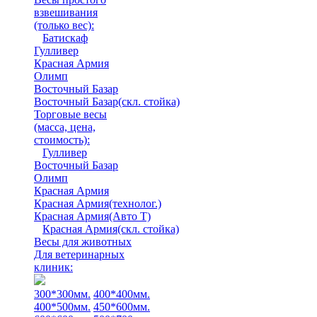
взвешивания
(только вес)
:
Батискаф
Гулливер
Красная Армия
Олимп
Восточный Базар
Восточный Базар(скл. стойка)
Торговые весы
(масса, цена,
стоимость)
:
Гулливер
Восточный Базар
Олимп
Красная Армия
Красная Армия(технолог.)
Красная Армия(Авто Т)
Красная Армия(скл. стойка)
Весы для животных
Для ветеринарных
клиник:
300*300мм.
400*400мм.
400*500мм.
450*600мм.