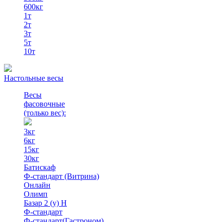
600кг
1т
2т
3т
5т
10т
Настольные весы
Весы
фасовочные
(только вес)
:
3кг
6кг
15кг
30кг
Батискаф
Ф-стандарт (Витрина)
Онлайн
Олимп
Базар 2 (у) Н
Ф-стандарт
Ф-стандарт(Гастроном)