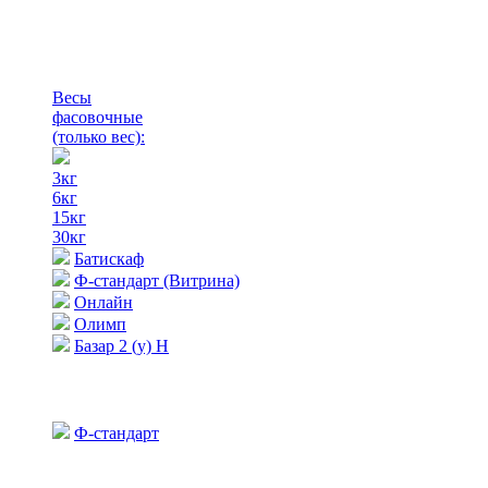
Весы
фасовочные
(только вес)
:
3кг
6кг
15кг
30кг
Батискаф
Ф-стандарт (Витрина)
Онлайн
Олимп
Базар 2 (у) Н
Ф-стандарт