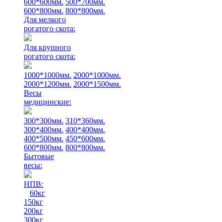
600*600мм.
500*700мм.
600*800мм.
800*800мм.
Для мелкого
рогатого скота:
Для крупного
рогатого скота:
1000*1000мм.
2000*1000мм.
2000*1200мм.
2000*1500мм.
Весы
медицинские:
300*300мм.
310*360мм.
300*400мм.
400*400мм.
400*500мм.
450*600мм.
600*800мм.
800*800мм.
Бытовые
весы:
НПВ:
60кг
150кг
200кг
300кг