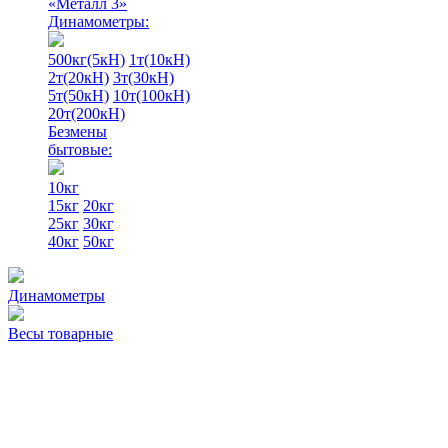
«Металл 3»
Динамометры:
500кг(5кН)
1т(10кН)
2т(20кН)
3т(30кН)
5т(50кН)
10т(100кН)
20т(200кН)
Безмены
бытовые:
10кг
15кг
20кг
25кг
30кг
40кг
50кг
Динамометры
Весы товарные