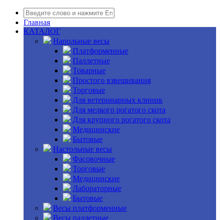
Главная
КАТАЛОГ
Напольные весы
Платформенные
Паллетные
Товарные
Простого взвешивания
Торговые
Для ветеринарных клиник
Для мелкого рогатого скота
Для крупного рогатого скота
Медицинские
Бытовые
Настольные весы
Фасовочные
Торговые
Медицинские
Лабораторные
Бытовые
Весы платформенные
Весы паллетные