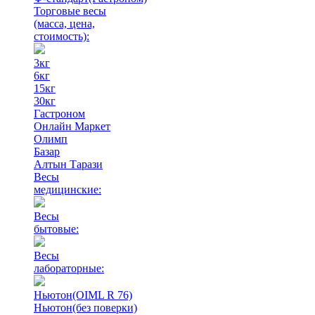
Торговые весы
(масса, цена,
стоимость)
:
3кг
6кг
15кг
30кг
Гастроном
Онлайн Маркет
Олимп
Базар
Алтын Тарази
Весы
медицинские:
Весы
бытовые:
Весы
лабораторные:
Ньютон(OIML R 76)
Ньютон(без поверки)