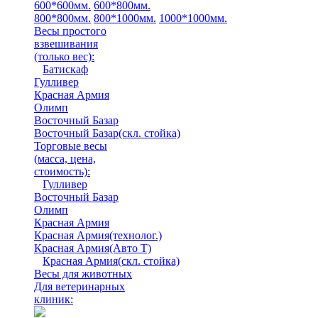
600*600мм.
600*800мм.
800*800мм.
800*1000мм.
1000*1000мм.
Весы простого
взвешивания
(только вес)
:
Батискаф
Гулливер
Красная Армия
Олимп
Восточный Базар
Восточный Базар(скл. стойка)
Торговые весы
(масса, цена,
стоимость)
:
Гулливер
Восточный Базар
Олимп
Красная Армия
Красная Армия(технолог.)
Красная Армия(Авто Т)
Красная Армия(скл. стойка)
Весы для животных
Для ветеринарных
клиник: