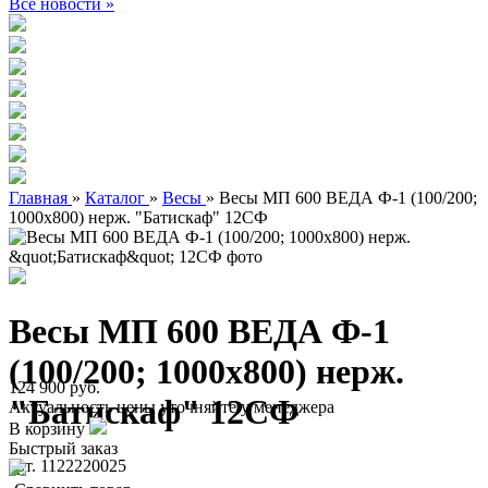
Все новости »
Главная
»
Каталог
»
Весы
»
Весы МП 600 ВЕДА Ф-1 (100/200;
1000х800) нерж. "Батискаф" 12СФ
Весы МП 600 ВЕДА Ф-1
(100/200; 1000х800) нерж.
124 900 руб.
"Батискаф" 12СФ
Актуальность цены уточняйте у менеджера
В корзину
Быстрый заказ
арт. 1122220025