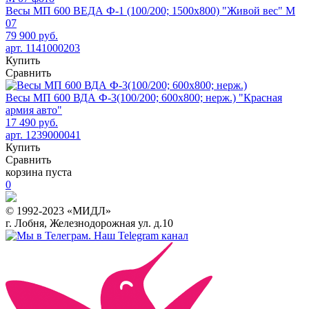
Весы МП 600 ВЕДА Ф-1 (100/200; 1500х800) "Живой вес" М
07
79 900 руб.
арт. 1141000203
Купить
Сравнить
Весы МП 600 ВДА Ф-3(100/200; 600х800; нерж.) "Красная
армия авто"
17 490 руб.
арт. 1239000041
Купить
Сравнить
корзина пуста
0
© 1992-2023 «МИДЛ»
г. Лобня, Железнодорожная ул. д.10
Наш Telegram канал