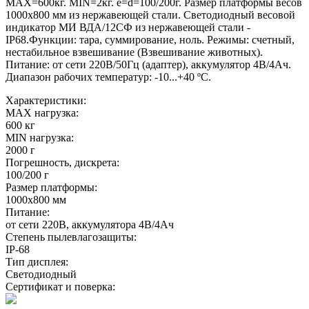
MAX=600кг. MIN=2кг. e=d=100/200г. Размер платформы весов
1000х800 мм из нержавеющей стали. Светодиодный весовой
индикатор МИ ВДА/12СФ из нержавеющей стали -
IP68.Функции: тара, суммирование, ноль. Режимы: счетный,
нестабильное взвешивание (Взвешивание животных).
Питание: от сети 220В/50Гц (адаптер), аккумулятор 4В/4Ач.
Диапазон рабочих температур: -10...+40 ºС.
Характеристики:
MAX нагрузка:
600 кг
MIN нагрузка:
2000 г
Погрешность, дискрета:
100/200 г
Размер платформы:
1000х800 мм
Питание:
от сети 220В, аккумулятора 4В/4Ач
Степень пылевлагозащиты:
IP-68
Тип дисплея:
Светодиодный
Сертификат и поверка: