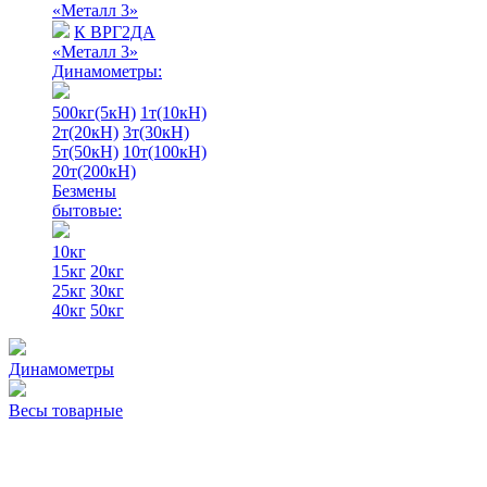
«Металл 3»
К ВРГ2ДА
«Металл 3»
Динамометры:
500кг(5кН)
1т(10кН)
2т(20кН)
3т(30кН)
5т(50кН)
10т(100кН)
20т(200кН)
Безмены
бытовые:
10кг
15кг
20кг
25кг
30кг
40кг
50кг
Динамометры
Весы товарные