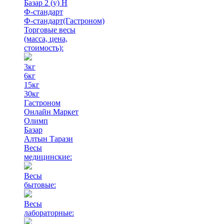
Базар 2 (у) Н
Ф-стандарт
Ф-стандарт(Гастроном)
Торговые весы
(масса, цена,
стоимость)
:
3кг
6кг
15кг
30кг
Гастроном
Онлайн Маркет
Олимп
Базар
Алтын Тарази
Весы
медицинские:
Весы
бытовые:
Весы
лабораторные: