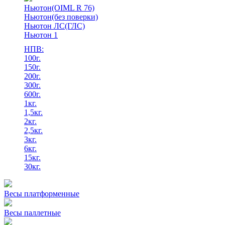
Ньютон(OIML R 76)
Ньютон(без поверки)
Ньютон ЛС(ГЛС)
Ньютон 1
НПВ:
100г.
150г.
200г.
300г.
600г.
1кг.
1,5кг.
2кг.
2,5кг.
3кг.
6кг.
15кг.
30кг.
Весы платформенные
Весы паллетные