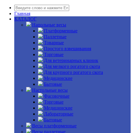
Главная
КАТАЛОГ
Напольные весы
Платформенные
Паллетные
Товарные
Простого взвешивания
Торговые
Для ветеринарных клиник
Для мелкого рогатого скота
Для крупного рогатого скота
Медицинские
Бытовые
Настольные весы
Фасовочные
Торговые
Медицинские
Лабораторные
Бытовые
Весы платформенные
Весы паллетные