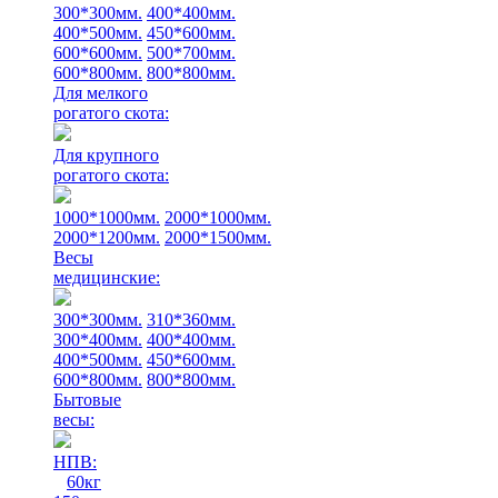
300*300мм.
400*400мм.
400*500мм.
450*600мм.
600*600мм.
500*700мм.
600*800мм.
800*800мм.
Для мелкого
рогатого скота:
Для крупного
рогатого скота:
1000*1000мм.
2000*1000мм.
2000*1200мм.
2000*1500мм.
Весы
медицинские:
300*300мм.
310*360мм.
300*400мм.
400*400мм.
400*500мм.
450*600мм.
600*800мм.
800*800мм.
Бытовые
весы:
НПВ:
60кг