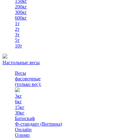
150кг
200кг
300кг
600кг
1т
2т
3т
5т
10т
Настольные весы
Весы
фасовочные
(только вес)
:
3кг
6кг
15кг
30кг
Батискаф
Ф-стандарт (Витрина)
Онлайн
Олимп