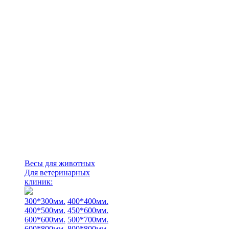
Весы для животных
Для ветеринарных
клиник:
300*300мм.
400*400мм.
400*500мм.
450*600мм.
600*600мм.
500*700мм.
600*800мм.
800*800мм.