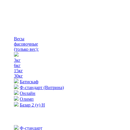
Весы
фасовочные
(только вес)
:
3кг
6кг
15кг
30кг
Батискаф
Ф-стандарт (Витрина)
Онлайн
Олимп
Базар 2 (у) Н
Ф-стандарт