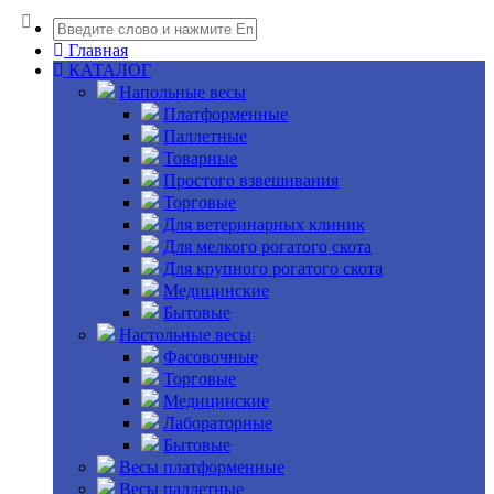
Главная
КАТАЛОГ
Напольные весы
Платформенные
Паллетные
Товарные
Простого взвешивания
Торговые
Для ветеринарных клиник
Для мелкого рогатого скота
Для крупного рогатого скота
Медицинские
Бытовые
Настольные весы
Фасовочные
Торговые
Медицинские
Лабораторные
Бытовые
Весы платформенные
Весы паллетные