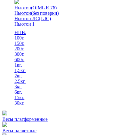
Ньютон(OIML R 76)
Ньютон(без поверки)
Ньютон ЛС(ГЛС)
Ньютон 1
НПВ:
100г.
150г.
200г.
300г.
600г.
1кг.
1,5кг.
2кг.
2,5кг.
3кг.
6кг.
15кг.
30кг.
Весы платформенные
Весы паллетные