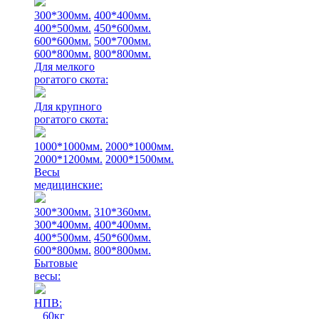
300*300мм.
400*400мм.
400*500мм.
450*600мм.
600*600мм.
500*700мм.
600*800мм.
800*800мм.
Для мелкого
рогатого скота:
Для крупного
рогатого скота:
1000*1000мм.
2000*1000мм.
2000*1200мм.
2000*1500мм.
Весы
медицинские:
300*300мм.
310*360мм.
300*400мм.
400*400мм.
400*500мм.
450*600мм.
600*800мм.
800*800мм.
Бытовые
весы:
НПВ:
60кг