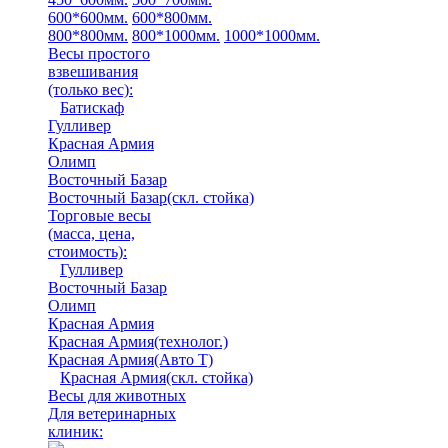
600*600мм.
600*800мм.
800*800мм.
800*1000мм.
1000*1000мм.
Весы простого
взвешивания
(только вес)
:
Батискаф
Гулливер
Красная Армия
Олимп
Восточный Базар
Восточный Базар(скл. стойка)
Торговые весы
(масса, цена,
стоимость)
:
Гулливер
Восточный Базар
Олимп
Красная Армия
Красная Армия(технолог.)
Красная Армия(Авто Т)
Красная Армия(скл. стойка)
Весы для животных
Для ветеринарных
клиник: