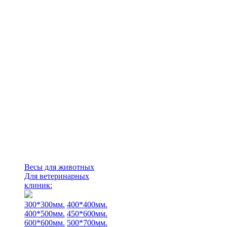
Весы для животных
Для ветеринарных
клиник:
300*300мм.
400*400мм.
400*500мм.
450*600мм.
600*600мм.
500*700мм.