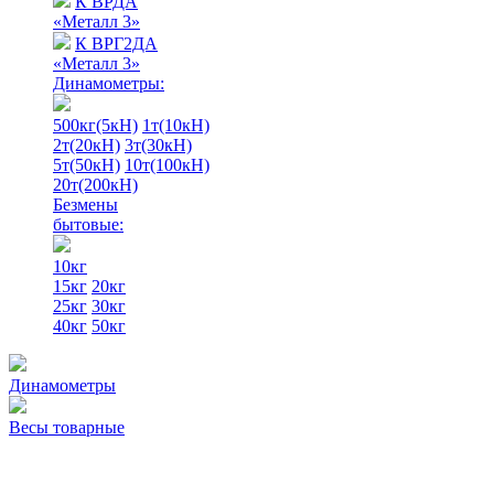
К ВРДА
«Металл 3»
К ВРГ2ДА
«Металл 3»
Динамометры:
500кг(5кН)
1т(10кН)
2т(20кН)
3т(30кН)
5т(50кН)
10т(100кН)
20т(200кН)
Безмены
бытовые:
10кг
15кг
20кг
25кг
30кг
40кг
50кг
Динамометры
Весы товарные