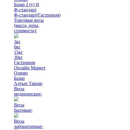
Базар 2 (у) Н
Ф-стандарт
Ф-стандарт(Гастроном)
Торговые весы
(масса, цена,
стоимость)
:
3кг
6кг
15кг
30кг
Гастроном
Онлайн Маркет
Олимп
Базар
Алтын Тарази
Весы
медицинские:
Весы
бытовые:
Весы
лабораторные: