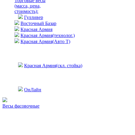
Торговые весы
(масса, цена,
стоимость)
:
Гулливер
Восточный Базар
Красная Армия
Красная Армия(технолог.)
Красная Армия(Авто Т)
Красная Армия(скл. стойка)
ОнЛайн
Весы фасовочные