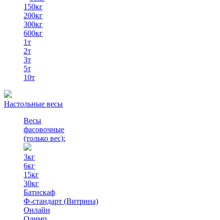
150кг
200кг
300кг
600кг
1т
2т
3т
5т
10т
Настольные весы
Весы
фасовочные
(только вес)
:
3кг
6кг
15кг
30кг
Батискаф
Ф-стандарт (Витрина)
Онлайн
Олимп