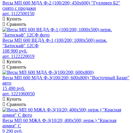
Весы МП 600 МДА Ф-2 (100/200; 450х600) "Гулливер Б2"
снято с продажи
арт. 1122500150
Купить
Сравнить
Весы МП 600 ВЕДА Ф-1 (100/200; 1000х500) нерж.
"Батискаф" 12СФ
108 900 руб.
арт. 1122220019
Купить
Сравнить
Весы МП 600 МДА Ф-3(100/200; 600х800) "Восточный Базар"
авто
15 490 руб.
арт. 1221060050
Купить
Сравнить
Весы МП 60 МЖА Ф-3(10/20; 400х500; нерж.) "Красная
армия" C
9 290 руб.