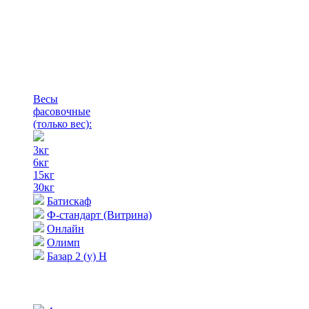
Весы
фасовочные
(только вес)
:
3кг
6кг
15кг
30кг
Батискаф
Ф-стандарт (Витрина)
Онлайн
Олимп
Базар 2 (у) Н