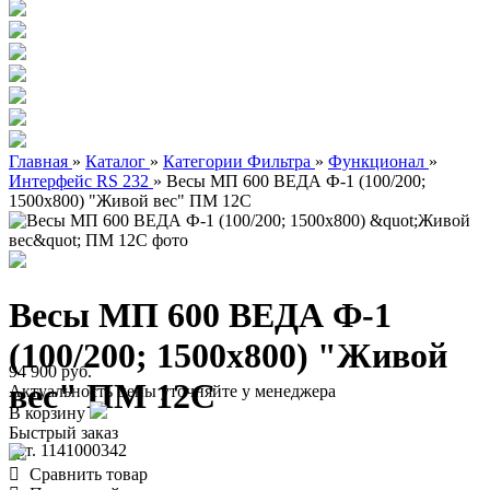
Главная
»
Каталог
»
Категории Фильтра
»
Функционал
»
Интерфейс RS 232
»
Весы МП 600 ВЕДА Ф-1 (100/200;
1500х800) "Живой вес" ПМ 12С
Весы МП 600 ВЕДА Ф-1
(100/200; 1500х800) "Живой
94 900 руб.
вес" ПМ 12С
Актуальность цены уточняйте у менеджера
В корзину
Быстрый заказ
арт. 1141000342
Сравнить товар