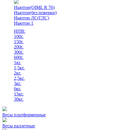
Ньютон(OIML R 76)
Ньютон(без поверки)
Ньютон ЛС(ГЛС)
Ньютон 1
НПВ:
100г.
150г.
200г.
300г.
600г.
1кг.
1,5кг.
2кг.
2,5кг.
3кг.
6кг.
15кг.
30кг.
Весы платформенные
Весы паллетные