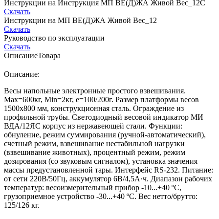
Инструкции на Инструкция МП ВE(Д)ЖА Живой Вес_12С
Скачать
Инструкции на МП ВЕ(Д)ЖА Живой Вес_12
Скачать
Руководство по эксплуатации
Скачать
Описание
Товара
Описание:
Весы напольные электронные простого взвешивания.
Мах=600кг, Min=2кг, е=100/200г. Размер платформы весов
1500х800 мм, конструкционная сталь. Ограждение из
профильной трубы. Светодиодный весовой индикатор МИ
ВДА/12ЯС корпус из нержавеющей стали. Функции:
обнуление, режим суммирования (ручной-автоматический),
счетный режим, взвешивание нестабильной нагрузки
(взвешивание животных), процентный режим, режим
дозирования (со звуковым сигналом), установка значения
массы предустановленной тары. Интерфейс RS-232. Питание:
от сети 220В/50Гц, аккумулятор 6В/4,5А·ч. Диапазон рабочих
температур: весоизмерительный прибор -10...+40 ºС,
грузоприемное устройство -30...+40 ºС. Вес нетто/брутто:
125/126 кг.