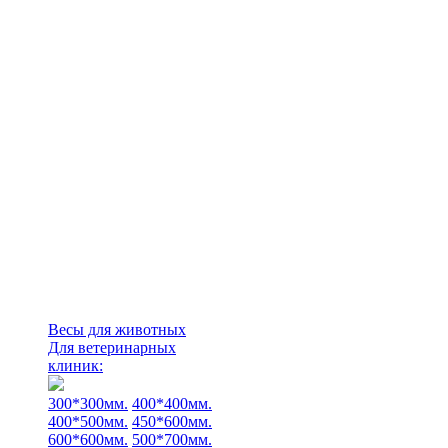
Весы для животных
Для ветеринарных
клиник:
300*300мм.
400*400мм.
400*500мм.
450*600мм.
600*600мм.
500*700мм.