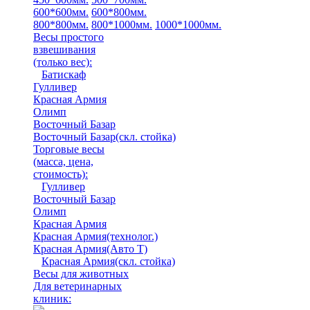
600*600мм.
600*800мм.
800*800мм.
800*1000мм.
1000*1000мм.
Весы простого
взвешивания
(только вес)
:
Батискаф
Гулливер
Красная Армия
Олимп
Восточный Базар
Восточный Базар(скл. стойка)
Торговые весы
(масса, цена,
стоимость)
:
Гулливер
Восточный Базар
Олимп
Красная Армия
Красная Армия(технолог.)
Красная Армия(Авто Т)
Красная Армия(скл. стойка)
Весы для животных
Для ветеринарных
клиник: