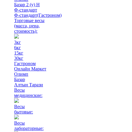
Базар 2 (у) Н
Ф-стандарт
Ф-стандарт(Гастроном)
Торговые весы
(масса, цена,
стоимость)
:
3кг
6кг
15кг
30кг
Гастроном
Онлайн Маркет
Олимп
Базар
Алтын Тарази
Весы
медицинские:
Весы
бытовые:
Весы
лабораторные: