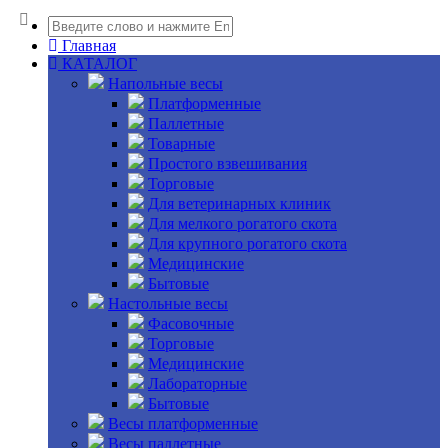
Главная
КАТАЛОГ
Напольные весы
Платформенные
Паллетные
Товарные
Простого взвешивания
Торговые
Для ветеринарных клиник
Для мелкого рогатого скота
Для крупного рогатого скота
Медицинские
Бытовые
Настольные весы
Фасовочные
Торговые
Медицинские
Лабораторные
Бытовые
Весы платформенные
Весы паллетные