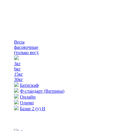
Весы
фасовочные
(только вес)
:
3кг
6кг
15кг
30кг
Батискаф
Ф-стандарт (Витрина)
Онлайн
Олимп
Базар 2 (у) Н