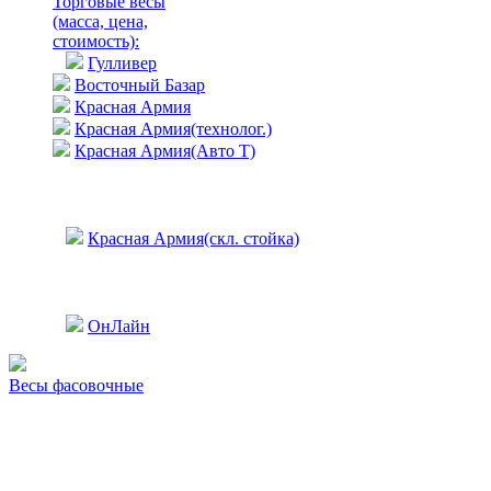
Торговые весы
(масса, цена,
стоимость)
:
Гулливер
Восточный Базар
Красная Армия
Красная Армия(технолог.)
Красная Армия(Авто Т)
Красная Армия(скл. стойка)
ОнЛайн
Весы фасовочные