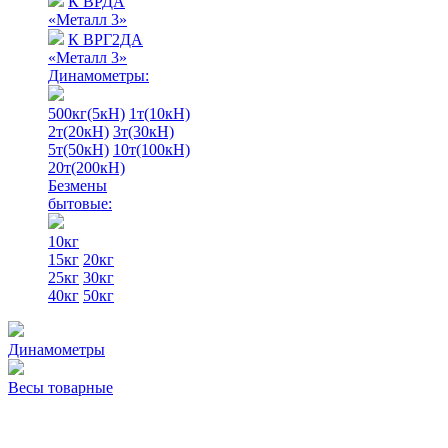
К ВРДА
«Металл 3»
К ВРГ2ДА
«Металл 3»
Динамометры:
500кг(5кН)
1т(10кН)
2т(20кН)
3т(30кН)
5т(50кН)
10т(100кН)
20т(200кН)
Безмены
бытовые:
10кг
15кг
20кг
25кг
30кг
40кг
50кг
Динамометры
Весы товарные