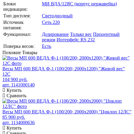
Блоки
МИ ВДА/12ЯС (корпус нержавейка)
индикации:
Тип дисплея:
Светодиодный
Источник
Сеть 220
питания:
Функционал:
Дозирование
Только вес
Процентный
режим
Интерфейс RS 232
Поверка весов:
Есть
Похожие
Товары
Весы МП 600 ВЕДА Ф-1 (100/200; 2000х1200) "Живой вес"
12С
104 900 руб.
арт. 1141000140
Купить
Сравнить
Весы МП 600 ВЕДА Ф-1 (100/200; 2000х2000) "Циклоп 12ЛС"
85 900 руб.
арт. 1134000636
Купить
Сравнить