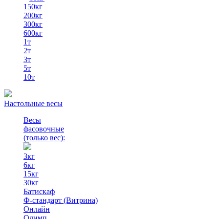
150кг
200кг
300кг
600кг
1т
2т
3т
5т
10т
Настольные весы
Весы
фасовочные
(только вес)
:
3кг
6кг
15кг
30кг
Батискаф
Ф-стандарт (Витрина)
Онлайн
Олимп