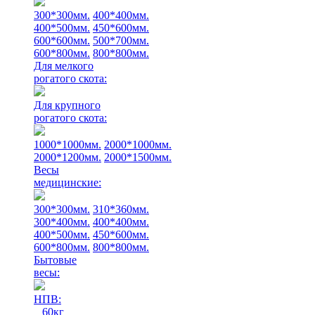
300*300мм.
400*400мм.
400*500мм.
450*600мм.
600*600мм.
500*700мм.
600*800мм.
800*800мм.
Для мелкого
рогатого скота:
Для крупного
рогатого скота:
1000*1000мм.
2000*1000мм.
2000*1200мм.
2000*1500мм.
Весы
медицинские:
300*300мм.
310*360мм.
300*400мм.
400*400мм.
400*500мм.
450*600мм.
600*800мм.
800*800мм.
Бытовые
весы:
НПВ:
60кг