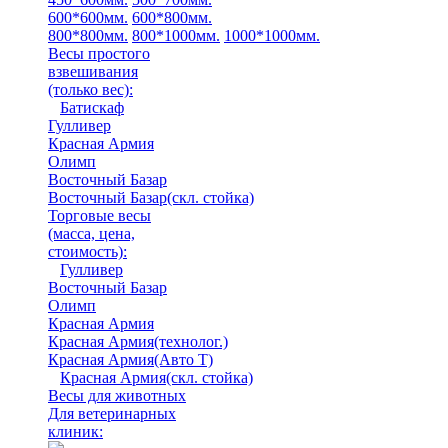
600*600мм.
600*800мм.
800*800мм.
800*1000мм.
1000*1000мм.
Весы простого
взвешивания
(только вес)
:
Батискаф
Гулливер
Красная Армия
Олимп
Восточный Базар
Восточный Базар(скл. стойка)
Торговые весы
(масса, цена,
стоимость)
:
Гулливер
Восточный Базар
Олимп
Красная Армия
Красная Армия(технолог.)
Красная Армия(Авто Т)
Красная Армия(скл. стойка)
Весы для животных
Для ветеринарных
клиник: