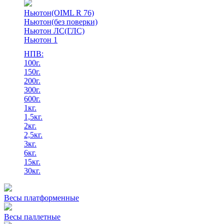
Ньютон(OIML R 76)
Ньютон(без поверки)
Ньютон ЛС(ГЛС)
Ньютон 1
НПВ:
100г.
150г.
200г.
300г.
600г.
1кг.
1,5кг.
2кг.
2,5кг.
3кг.
6кг.
15кг.
30кг.
Весы платформенные
Весы паллетные