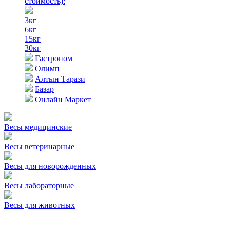
стоимость)
:
3кг
6кг
15кг
30кг
Гастроном
Олимп
Алтын Тарази
Базар
Онлайн Маркет
Весы медицинские
Весы ветеринарные
Весы для новорожденных
Весы лабораторные
Весы для животных