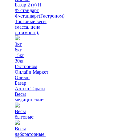
Базар 2 (у) Н
Ф-стандарт
Ф-стандарт(Гастроном)
Торговые весы
(масса, цена,
стоимость)
:
3кг
6кг
15кг
30кг
Гастроном
Онлайн Маркет
Олимп
Базар
Алтын Тарази
Весы
медицинские:
Весы
бытовые:
Весы
лабораторные: