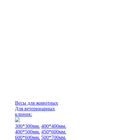
Весы для животных
Для ветеринарных
клиник:
300*300мм.
400*400мм.
400*500мм.
450*600мм.
600*600мм.
500*700мм.