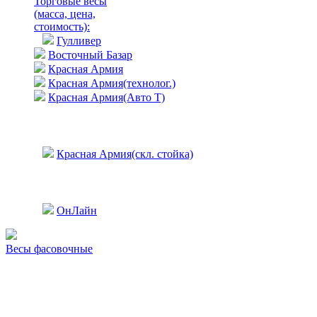
Торговые весы
(масса, цена,
стоимость)
:
Гулливер
Восточный Базар
Красная Армия
Красная Армия(технолог.)
Красная Армия(Авто Т)
Красная Армия(скл. стойка)
ОнЛайн
Весы фасовочные