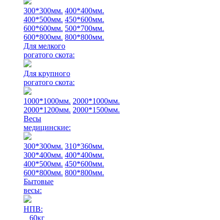
300*300мм.
400*400мм.
400*500мм.
450*600мм.
600*600мм.
500*700мм.
600*800мм.
800*800мм.
Для мелкого
рогатого скота:
Для крупного
рогатого скота:
1000*1000мм.
2000*1000мм.
2000*1200мм.
2000*1500мм.
Весы
медицинские:
300*300мм.
310*360мм.
300*400мм.
400*400мм.
400*500мм.
450*600мм.
600*800мм.
800*800мм.
Бытовые
весы:
НПВ:
60кг