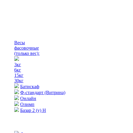
Весы
фасовочные
(только вес)
:
3кг
6кг
15кг
30кг
Батискаф
Ф-стандарт (Витрина)
Онлайн
Олимп
Базар 2 (у) Н