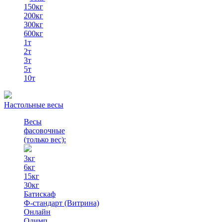
150кг
200кг
300кг
600кг
1т
2т
3т
5т
10т
Настольные весы
Весы
фасовочные
(только вес)
:
3кг
6кг
15кг
30кг
Батискаф
Ф-стандарт (Витрина)
Онлайн
Олимп