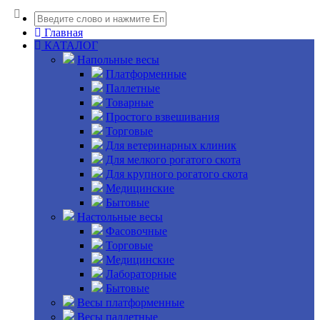
Главная
КАТАЛОГ
Напольные весы
Платформенные
Паллетные
Товарные
Простого взвешивания
Торговые
Для ветеринарных клиник
Для мелкого рогатого скота
Для крупного рогатого скота
Медицинские
Бытовые
Настольные весы
Фасовочные
Торговые
Медицинские
Лабораторные
Бытовые
Весы платформенные
Весы паллетные