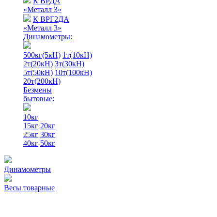
К ВРДА
«Металл 3»
К ВРГ2ДА
«Металл 3»
Динамометры:
500кг(5кН)
1т(10кН)
2т(20кН)
3т(30кН)
5т(50кН)
10т(100кН)
20т(200кН)
Безмены
бытовые:
10кг
15кг
20кг
25кг
30кг
40кг
50кг
Динамометры
Весы товарные