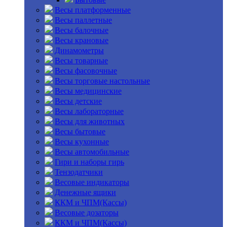
Весы платформенные
Весы паллетные
Весы балочные
Весы крановые
Динамометры
Весы товарные
Весы фасовочные
Весы торговые настольные
Весы медицинские
Весы детские
Весы лабораторные
Весы для животных
Весы бытовые
Весы кухонные
Весы автомобильные
Гири и наборы гирь
Тензодатчики
Весовые индикаторы
Денежные ящики
ККМ и ЧПМ(Кассы)
Весовые дозаторы
ККМ и ЧПМ(Кассы)