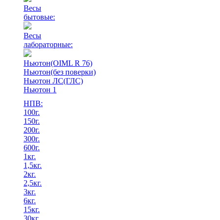
Весы
бытовые:
Весы
лабораторные:
Ньютон(OIML R 76)
Ньютон(без поверки)
Ньютон ЛС(ГЛС)
Ньютон 1
НПВ:
100г.
150г.
200г.
300г.
600г.
1кг.
1,5кг.
2кг.
2,5кг.
3кг.
6кг.
15кг.
30кг.