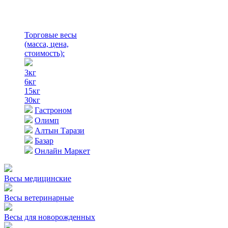
Торговые весы
(масса, цена,
стоимость)
:
3кг
6кг
15кг
30кг
Гастроном
Олимп
Алтын Тарази
Базар
Онлайн Маркет
Весы медицинские
Весы ветеринарные
Весы для новорожденных