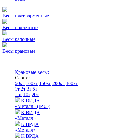
Весы платформенные
Весы паллетные
Весы балочные
Весы крановые
Крановые весы:
Серии:
50кг
100кг
150кг
200кг
300кг
1т
2т
3т
5т
15т
10т
20т
К ВИДА
«Металл» (IP 65)
К ВИДА
«Металл»
К ВРДА
«Металл»
К ВРДА