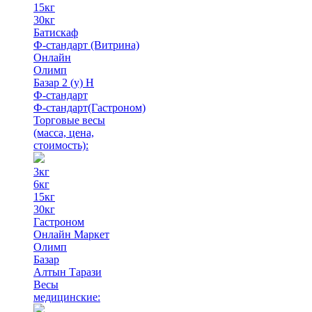
15кг
30кг
Батискаф
Ф-стандарт (Витрина)
Онлайн
Олимп
Базар 2 (у) Н
Ф-стандарт
Ф-стандарт(Гастроном)
Торговые весы
(масса, цена,
стоимость)
:
3кг
6кг
15кг
30кг
Гастроном
Онлайн Маркет
Олимп
Базар
Алтын Тарази
Весы
медицинские: