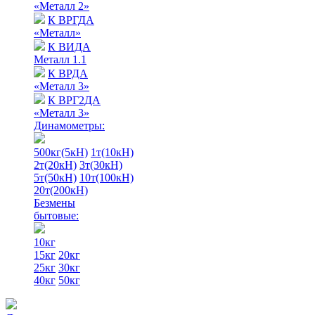
«Металл 2»
К ВРГДА
«Металл»
К ВИДА
Металл 1.1
К ВРДА
«Металл 3»
К ВРГ2ДА
«Металл 3»
Динамометры:
500кг(5кН)
1т(10кН)
2т(20кН)
3т(30кН)
5т(50кН)
10т(100кН)
20т(200кН)
Безмены
бытовые:
10кг
15кг
20кг
25кг
30кг
40кг
50кг