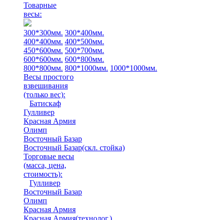
Товарные
весы:
300*300мм.
300*400мм.
400*400мм.
400*500мм.
450*600мм.
500*700мм.
600*600мм.
600*800мм.
800*800мм.
800*1000мм.
1000*1000мм.
Весы простого
взвешивания
(только вес)
:
Батискаф
Гулливер
Красная Армия
Олимп
Восточный Базар
Восточный Базар(скл. стойка)
Торговые весы
(масса, цена,
стоимость)
:
Гулливер
Восточный Базар
Олимп
Красная Армия
Красная Армия(технолог.)