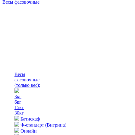
Весы фасовочные
Весы
фасовочные
(только вес)
:
3кг
6кг
15кг
30кг
Батискаф
Ф-стандарт (Витрина)
Онлайн