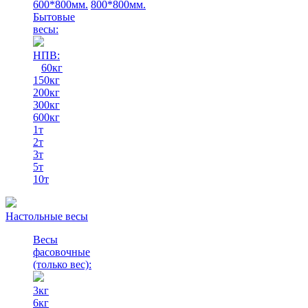
600*800мм.
800*800мм.
Бытовые
весы:
НПВ:
60кг
150кг
200кг
300кг
600кг
1т
2т
3т
5т
10т
Настольные весы
Весы
фасовочные
(только вес)
:
3кг
6кг