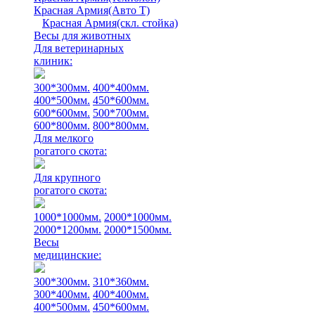
Красная Армия(Авто Т)
Красная Армия(скл. стойка)
Весы для животных
Для ветеринарных
клиник:
300*300мм.
400*400мм.
400*500мм.
450*600мм.
600*600мм.
500*700мм.
600*800мм.
800*800мм.
Для мелкого
рогатого скота:
Для крупного
рогатого скота:
1000*1000мм.
2000*1000мм.
2000*1200мм.
2000*1500мм.
Весы
медицинские:
300*300мм.
310*360мм.
300*400мм.
400*400мм.
400*500мм.
450*600мм.