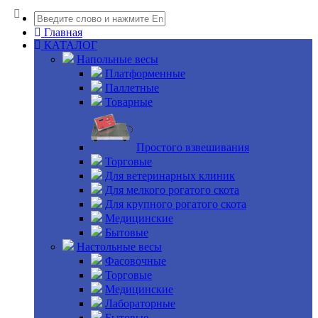
Главная
КАТАЛОГ
Напольные весы
Платформенные
Паллетные
Товарные
Простого взвешивания
Торговые
Для ветеринарных клиник
Для мелкого рогатого скота
Для крупного рогатого скота
Медицинские
Бытовые
Настольные весы
Фасовочные
Торговые
Медицинские
Лабораторные
Бытовые