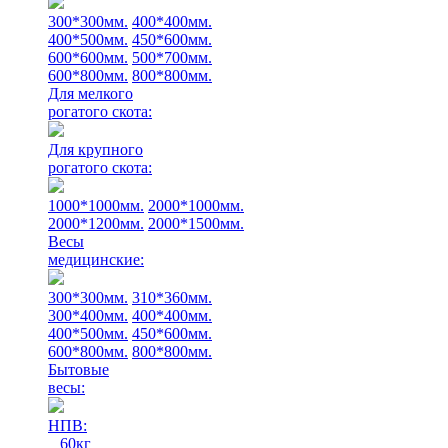
300*300мм.
400*400мм.
400*500мм.
450*600мм.
600*600мм.
500*700мм.
600*800мм.
800*800мм.
Для мелкого
рогатого скота:
Для крупного
рогатого скота:
1000*1000мм.
2000*1000мм.
2000*1200мм.
2000*1500мм.
Весы
медицинские:
300*300мм.
310*360мм.
300*400мм.
400*400мм.
400*500мм.
450*600мм.
600*800мм.
800*800мм.
Бытовые
весы:
НПВ:
60кг