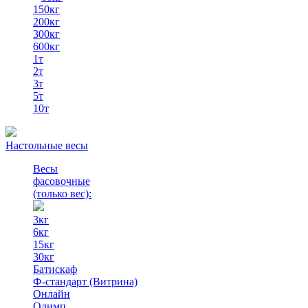
150кг
200кг
300кг
600кг
1т
2т
3т
5т
10т
Настольные весы
Весы
фасовочные
(только вес)
:
3кг
6кг
15кг
30кг
Батискаф
Ф-стандарт (Витрина)
Онлайн
Олимп