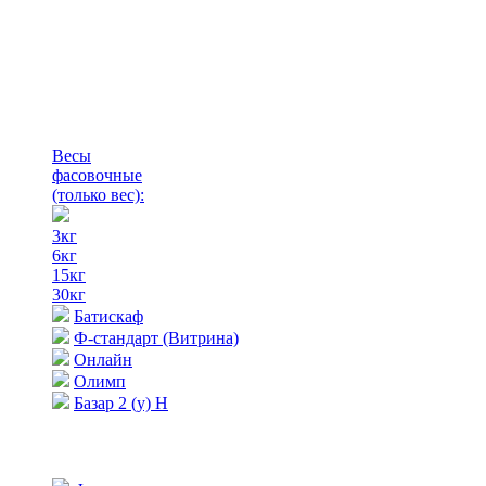
Весы
фасовочные
(только вес)
:
3кг
6кг
15кг
30кг
Батискаф
Ф-стандарт (Витрина)
Онлайн
Олимп
Базар 2 (у) Н