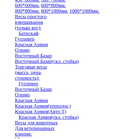
600*600мм.
600*800мм.
800*800мм.
800*1000мм.
1000*1000мм.
Весы простого
взвешивания
(только вес)
:
Батискаф
Гулливер
Красная Армия
Олимп
Восточный Базар
Восточный Базар(скл. стойка)
Торговые весы
(масса, цена,
стоимость)
:
Гулливер
Восточный Базар
Олимп
Красная Армия
Красная Армия(технолог.)
Красная Армия(Авто Т)
Красная Армия(скл. стойка)
Весы для животных
Для ветеринарных
клиник: