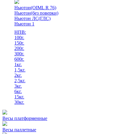
Ньютон(OIML R 76)
Ньютон(без поверки)
Ньютон ЛС(ГЛС)
Ньютон 1
НПВ:
100г.
150г.
200г.
300г.
600г.
1кг.
1,5кг.
2кг.
2,5кг.
3кг.
6кг.
15кг.
30кг.
Весы платформенные
Весы паллетные