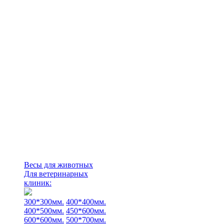
Весы для животных
Для ветеринарных
клиник:
300*300мм.
400*400мм.
400*500мм.
450*600мм.
600*600мм.
500*700мм.