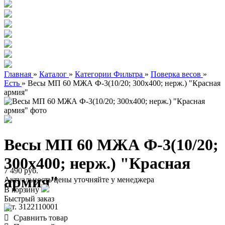
Главная
»
Каталог
»
Категории Фильтра
»
Поверка весов
»
Есть
»
Весы МП 60 МЖА Ф-3(10/20; 300х400; нерж.) "Красная
армия"
Весы МП 60 МЖА Ф-3(10/20;
300х400; нерж.) "Красная
7 490 руб.
армия"
Актуальность цены уточняйте у менеджера
В корзину
Быстрый заказ
арт. 3122110001
Сравнить товар