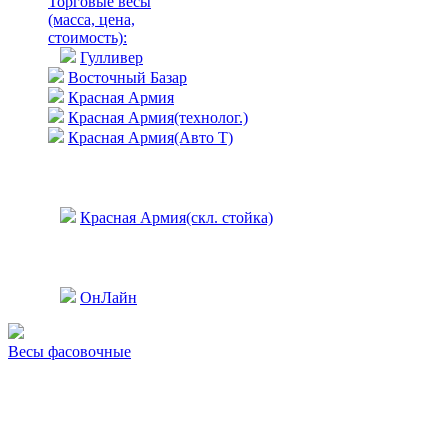
Торговые весы
(масса, цена,
стоимость)
:
Гулливер
Восточный Базар
Красная Армия
Красная Армия(технолог.)
Красная Армия(Авто Т)
Красная Армия(скл. стойка)
ОнЛайн
Весы фасовочные