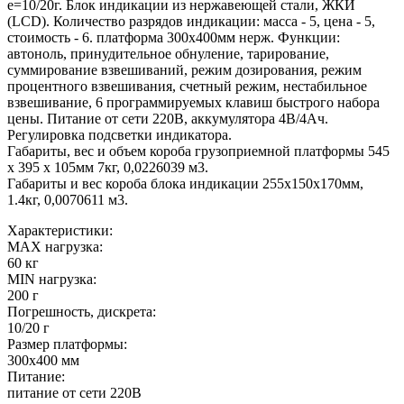
e=10/20г. Блок индикации из нержавеющей стали, ЖКИ
(LCD). Количество разрядов индикации: масса - 5, цена - 5,
стоимость - 6. платформа 300х400мм нерж. Функции:
автоноль, принудительное обнуление, тарирование,
суммирование взвешиваний, режим дозирования, режим
процентного взвешивания, счетный режим, нестабильное
взвешивание, 6 программируемых клавиш быстрого набора
цены. Питание от сети 220В, аккумулятора 4В/4Ач.
Регулировка подсветки индикатора.
Габариты, вес и объем короба грузоприемной платформы 545
х 395 х 105мм 7кг, 0,0226039 м3.
Габариты и вес короба блока индикации 255х150х170мм,
1.4кг, 0,0070611 м3.
Характеристики:
MAX нагрузка:
60 кг
MIN нагрузка:
200 г
Погрешность, дискрета:
10/20 г
Размер платформы:
300х400 мм
Питание:
питание от сети 220В