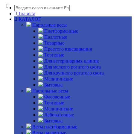
Главная
КАТАЛОГ
Напольные весы
Платформенные
Паллетные
Товарные
Простого взвешивания
Торговые
Для ветеринарных клиник
Для мелкого рогатого скота
Для крупного рогатого скота
Медицинские
Бытовые
Настольные весы
Фасовочные
Торговые
Медицинские
Лабораторные
Бытовые
Весы платформенные
Весы паллетные