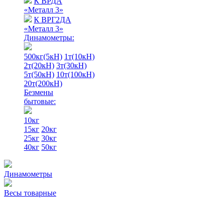
К ВРДА
«Металл 3»
К ВРГ2ДА
«Металл 3»
Динамометры:
500кг(5кН)
1т(10кН)
2т(20кН)
3т(30кН)
5т(50кН)
10т(100кН)
20т(200кН)
Безмены
бытовые:
10кг
15кг
20кг
25кг
30кг
40кг
50кг
Динамометры
Весы товарные