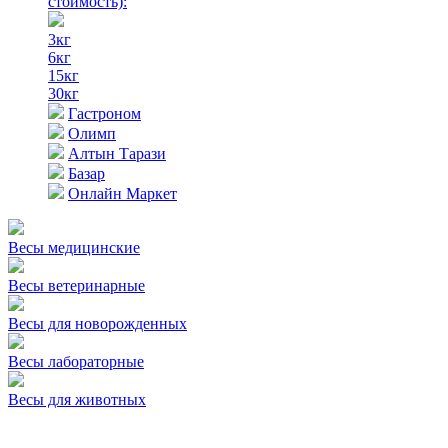
стоимость)
:
3кг
6кг
15кг
30кг
Гастроном
Олимп
Алтын Тарази
Базар
Онлайн Маркет
Весы медицинские
Весы ветеринарные
Весы для новорожденных
Весы лабораторные
Весы для животных