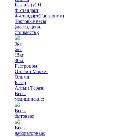
Базар 2 (у) Н
Ф-стандарт
Ф-стандарт(Гастроном)
Торговые весы
(масса, цена,
стоимость)
:
3кг
6кг
15кг
30кг
Гастроном
Онлайн Маркет
Олимп
Базар
Алтын Тарази
Весы
медицинские:
Весы
бытовые:
Весы
лабораторные: