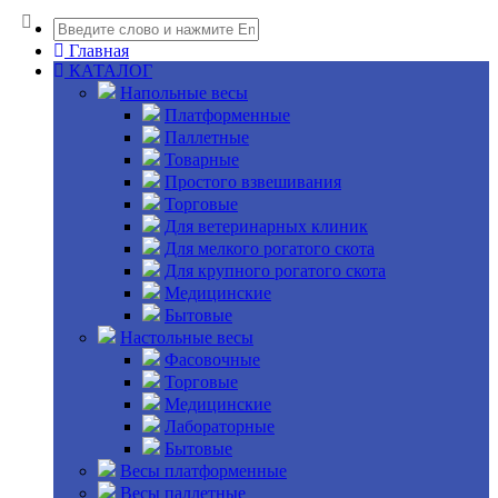
Главная
КАТАЛОГ
Напольные весы
Платформенные
Паллетные
Товарные
Простого взвешивания
Торговые
Для ветеринарных клиник
Для мелкого рогатого скота
Для крупного рогатого скота
Медицинские
Бытовые
Настольные весы
Фасовочные
Торговые
Медицинские
Лабораторные
Бытовые
Весы платформенные
Весы паллетные