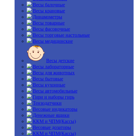
Весы балочные
Весы крановые
Динамометры
Весы товарные
Весы фасовочные
Весы торговые настольные
Весы медицинские
Весы детские
Весы лабораторные
Весы для животных
Весы бытовые
Весы кухонные
Весы автомобильные
Гири и наборы гирь
Тензодатчики
Весовые индикаторы
Денежные ящики
ККМ и ЧПМ(Кассы)
Весовые дозаторы
ККМ и ЧПМ(Кассы)