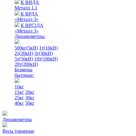
К ВИДА
Металл 1.1
К ВРДА
«Металл 3»
К ВРГ2ДА
«Металл 3»
Динамометры:
500кг(5кН)
1т(10кН)
2т(20кН)
3т(30кН)
5т(50кН)
10т(100кН)
20т(200кН)
Безмены
бытовые:
10кг
15кг
20кг
25кг
30кг
40кг
50кг
Динамометры
Весы товарные