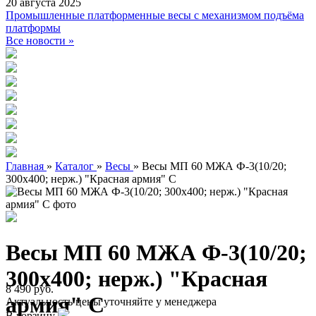
20 августа 2025
Промышленные платформенные весы с механизмом подъёма
платформы
Все новости »
Главная
»
Каталог
»
Весы
»
Весы МП 60 МЖА Ф-3(10/20;
300х400; нерж.) "Красная армия" C
Весы МП 60 МЖА Ф-3(10/20;
300х400; нерж.) "Красная
8 490 руб.
армия" C
Актуальность цены уточняйте у менеджера
В корзину