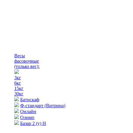
Весы
фасовочные
(только вес)
:
3кг
6кг
15кг
30кг
Батискаф
Ф-стандарт (Витрина)
Онлайн
Олимп
Базар 2 (у) Н