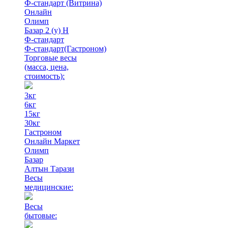
Ф-стандарт (Витрина)
Онлайн
Олимп
Базар 2 (у) Н
Ф-стандарт
Ф-стандарт(Гастроном)
Торговые весы
(масса, цена,
стоимость)
:
3кг
6кг
15кг
30кг
Гастроном
Онлайн Маркет
Олимп
Базар
Алтын Тарази
Весы
медицинские:
Весы
бытовые: