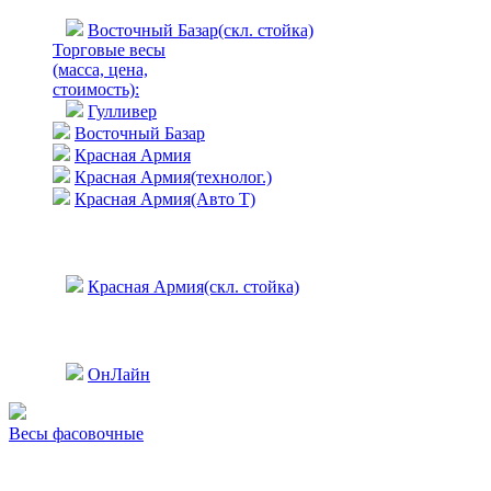
Восточный Базар(скл. стойка)
Торговые весы
(масса, цена,
стоимость)
:
Гулливер
Восточный Базар
Красная Армия
Красная Армия(технолог.)
Красная Армия(Авто Т)
Красная Армия(скл. стойка)
ОнЛайн
Весы фасовочные