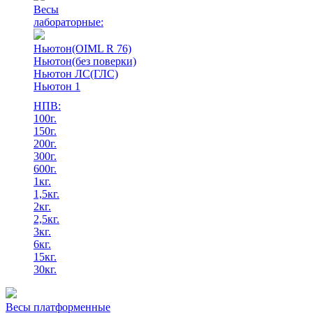
Весы
лабораторные:
Ньютон(OIML R 76)
Ньютон(без поверки)
Ньютон ЛС(ГЛС)
Ньютон 1
НПВ:
100г.
150г.
200г.
300г.
600г.
1кг.
1,5кг.
2кг.
2,5кг.
3кг.
6кг.
15кг.
30кг.
Весы платформенные