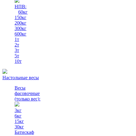
НПВ:
60кг
150кг
200кг
300кг
600кг
1т
2т
3т
5т
10т
Настольные весы
Весы
фасовочные
(только вес)
:
3кг
6кг
15кг
30кг
Батискаф