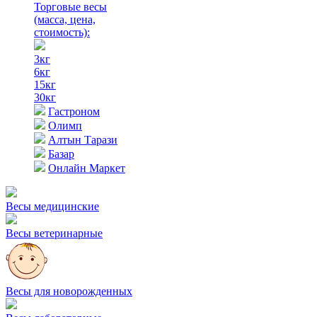
Торговые весы
(масса, цена,
стоимость)
:
3кг
6кг
15кг
30кг
Гастроном
Олимп
Алтын Тарази
Базар
Онлайн Маркет
Весы медицинские
Весы ветеринарные
Весы для новорожденных