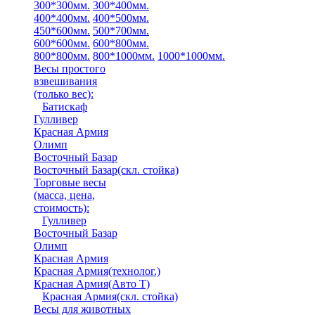
300*300мм.
300*400мм.
400*400мм.
400*500мм.
450*600мм.
500*700мм.
600*600мм.
600*800мм.
800*800мм.
800*1000мм.
1000*1000мм.
Весы простого
взвешивания
(только вес)
:
Батискаф
Гулливер
Красная Армия
Олимп
Восточный Базар
Восточный Базар(скл. стойка)
Торговые весы
(масса, цена,
стоимость)
:
Гулливер
Восточный Базар
Олимп
Красная Армия
Красная Армия(технолог.)
Красная Армия(Авто Т)
Красная Армия(скл. стойка)
Весы для животных