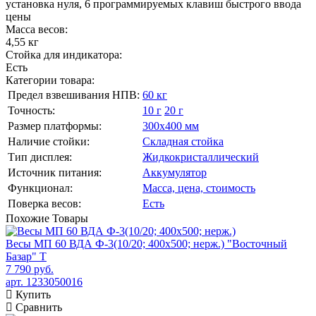
установка нуля, 6 программируемых клавиш быстрого ввода
цены
Масса весов:
4,55 кг
Стойка для индикатора:
Есть
Категории товара:
Предел взвешивания НПВ:
60 кг
Точность:
10 г
20 г
Размер платформы:
300х400 мм
Наличие стойки:
Складная стойка
Тип дисплея:
Жидкокристаллический
Источник питания:
Аккумулятор
Функционал:
Масса, цена, стоимость
Поверка весов:
Есть
Похожие
Товары
Весы МП 60 ВДА Ф-3(10/20; 400х500; нерж.) "Восточный
Базар" Т
7 790 руб.
арт. 1233050016
Купить
Сравнить