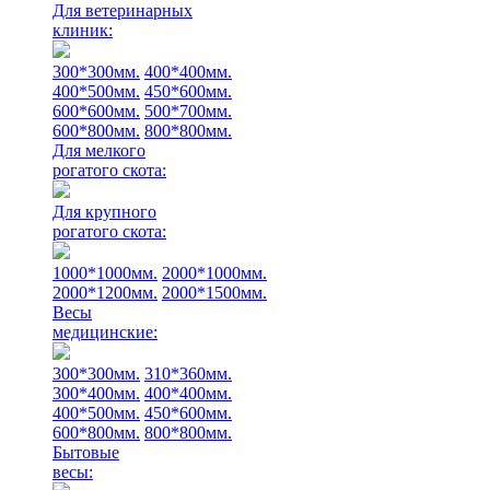
Для ветеринарных
клиник:
300*300мм.
400*400мм.
400*500мм.
450*600мм.
600*600мм.
500*700мм.
600*800мм.
800*800мм.
Для мелкого
рогатого скота:
Для крупного
рогатого скота:
1000*1000мм.
2000*1000мм.
2000*1200мм.
2000*1500мм.
Весы
медицинские:
300*300мм.
310*360мм.
300*400мм.
400*400мм.
400*500мм.
450*600мм.
600*800мм.
800*800мм.
Бытовые
весы: