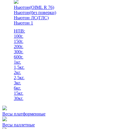
Ньютон(OIML R 76)
Ньютон(без поверки)
Ньютон ЛС(ГЛС)
Ньютон 1
НПВ:
100г.
150г.
200г.
300г.
600г.
1кг.
1,5кг.
2кг.
2,5кг.
3кг.
6кг.
15кг.
30кг.
Весы платформенные
Весы паллетные