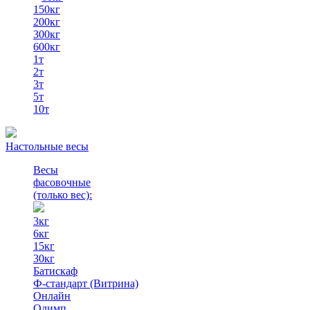
150кг
200кг
300кг
600кг
1т
2т
3т
5т
10т
Настольные весы
Весы
фасовочные
(только вес)
:
3кг
6кг
15кг
30кг
Батискаф
Ф-стандарт (Витрина)
Онлайн
Олимп