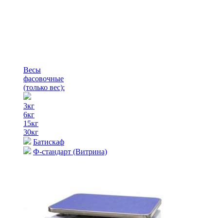
Весы
фасовочные
(только вес)
:
3кг
6кг
15кг
30кг
Батискаф
Ф-стандарт (Витрина)