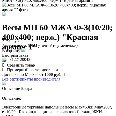
МЖА Ф-3(10/20; 400х400; нерж.) "Красная армия Т"
Весы МП 60 МЖА Ф-3(10/20;
400х400; нерж.) "Красная
7 290 руб.
армия Т"
Актуальность цены уточняйте у менеджера
В корзину
Быстрый заказ
арт. 3122120043
Сравнить товар
Примерный расчет доставки
Доставка по Москве
от 1000 руб.
Все сертификаты производителя
Описание
Товара
Описание:
Электронные торговые напольные весы Мах=60кг, Min=200г,
e=10/20г. Блок индикации из нержавеющей стали, ЖКИ