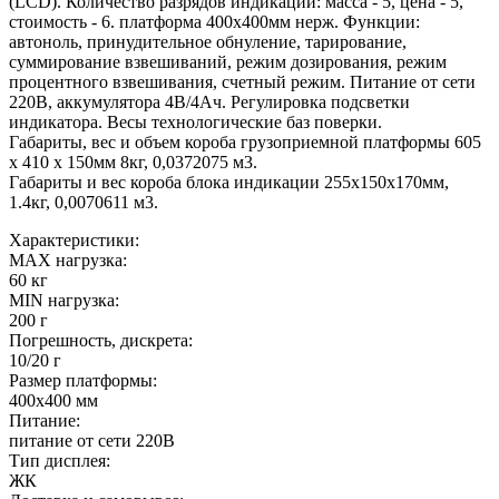
(LCD). Количество разрядов индикации: масса - 5, цена - 5,
стоимость - 6. платформа 400х400мм нерж. Функции:
автоноль, принудительное обнуление, тарирование,
суммирование взвешиваний, режим дозирования, режим
процентного взвешивания, счетный режим. Питание от сети
220В, аккумулятора 4В/4Ач. Регулировка подсветки
индикатора. Весы технологические баз поверки.
Габариты, вес и объем короба грузоприемной платформы 605
х 410 х 150мм 8кг, 0,0372075 м3.
Габариты и вес короба блока индикации 255х150х170мм,
1.4кг, 0,0070611 м3.
Характеристики:
MAX нагрузка:
60 кг
MIN нагрузка:
200 г
Погрешность, дискрета:
10/20 г
Размер платформы:
400х400 мм
Питание:
питание от сети 220В
Тип дисплея:
ЖК