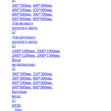
300*300мм.
400*400мм.
400*500мм.
450*600мм.
600*600мм.
500*700мм.
600*800мм.
800*800мм.
Для мелкого
рогатого скота:
Для крупного
рогатого скота:
1000*1000мм.
2000*1000мм.
2000*1200мм.
2000*1500мм.
Весы
медицинские:
300*300мм.
310*360мм.
300*400мм.
400*400мм.
400*500мм.
450*600мм.
600*800мм.
800*800мм.
Бытовые
весы:
НПВ:
60кг