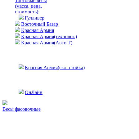
Торговые весы
(масса, цена,
стоимость)
:
Гулливер
Восточный Базар
Красная Армия
Красная Армия(технолог.)
Красная Армия(Авто Т)
Красная Армия(скл. стойка)
ОнЛайн
Весы фасовочные