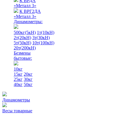
К ВРДА
«Металл 3»
К ВРГ2ДА
«Металл 3»
Динамометры:
500кг(5кН)
1т(10кН)
2т(20кН)
3т(30кН)
5т(50кН)
10т(100кН)
20т(200кН)
Безмены
бытовые:
10кг
15кг
20кг
25кг
30кг
40кг
50кг
Динамометры
Весы товарные