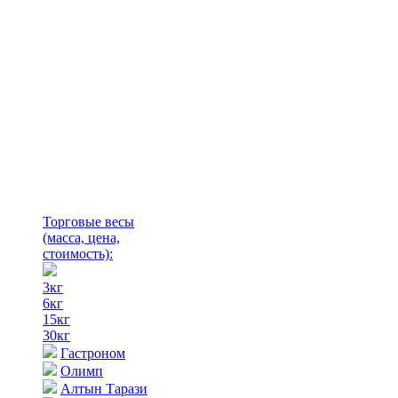
Торговые весы
(масса, цена,
стоимость)
:
3кг
6кг
15кг
30кг
Гастроном
Олимп
Алтын Тарази