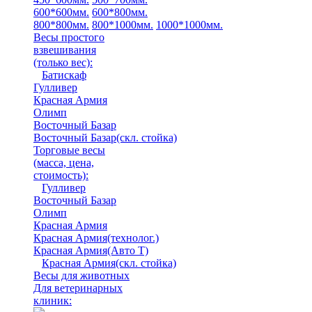
600*600мм.
600*800мм.
800*800мм.
800*1000мм.
1000*1000мм.
Весы простого
взвешивания
(только вес)
:
Батискаф
Гулливер
Красная Армия
Олимп
Восточный Базар
Восточный Базар(скл. стойка)
Торговые весы
(масса, цена,
стоимость)
:
Гулливер
Восточный Базар
Олимп
Красная Армия
Красная Армия(технолог.)
Красная Армия(Авто Т)
Красная Армия(скл. стойка)
Весы для животных
Для ветеринарных
клиник: