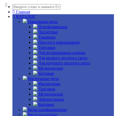
Главная
КАТАЛОГ
Напольные весы
Платформенные
Паллетные
Товарные
Простого взвешивания
Торговые
Для ветеринарных клиник
Для мелкого рогатого скота
Для крупного рогатого скота
Медицинские
Бытовые
Настольные весы
Фасовочные
Торговые
Медицинские
Лабораторные
Бытовые
Весы платформенные
Весы паллетные