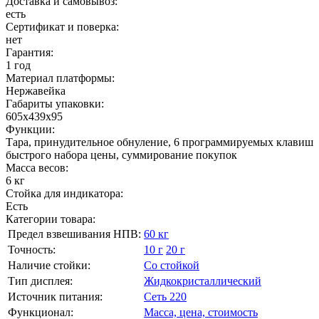
Доставка и самовывоз:
есть
Сертификат и поверка:
нет
Гарантия:
1 год
Материал платформы:
Нержавейка
Габариты упаковки:
605x439x95
Функции:
Тара, принудительное обнуление, 6 программируемых клавиш
быстрого набора цены, суммирование покупок
Масса весов:
6 кг
Стойка для индикатора:
Есть
Категории товара:
Предел взвешивания НПВ:
60 кг
Точность:
10 г
20 г
Наличие стойки:
Со стойкой
Тип дисплея:
Жидкокристаллический
Источник питания:
Сеть 220
Функционал:
Масса, цена, стоимость