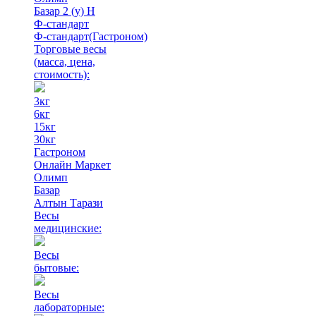
Базар 2 (у) Н
Ф-стандарт
Ф-стандарт(Гастроном)
Торговые весы
(масса, цена,
стоимость)
:
3кг
6кг
15кг
30кг
Гастроном
Онлайн Маркет
Олимп
Базар
Алтын Тарази
Весы
медицинские:
Весы
бытовые:
Весы
лабораторные: