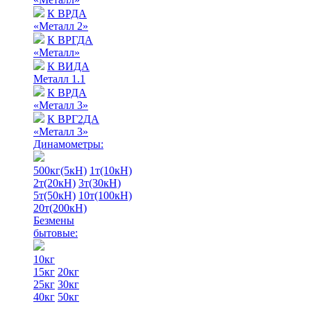
К ВРДА
«Металл 2»
К ВРГДА
«Металл»
К ВИДА
Металл 1.1
К ВРДА
«Металл 3»
К ВРГ2ДА
«Металл 3»
Динамометры:
500кг(5кН)
1т(10кН)
2т(20кН)
3т(30кН)
5т(50кН)
10т(100кН)
20т(200кН)
Безмены
бытовые:
10кг
15кг
20кг
25кг
30кг
40кг
50кг