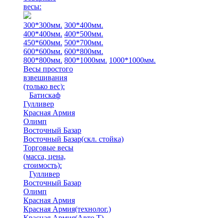
весы:
300*300мм.
300*400мм.
400*400мм.
400*500мм.
450*600мм.
500*700мм.
600*600мм.
600*800мм.
800*800мм.
800*1000мм.
1000*1000мм.
Весы простого
взвешивания
(только вес)
:
Батискаф
Гулливер
Красная Армия
Олимп
Восточный Базар
Восточный Базар(скл. стойка)
Торговые весы
(масса, цена,
стоимость)
:
Гулливер
Восточный Базар
Олимп
Красная Армия
Красная Армия(технолог.)
Красная Армия(Авто Т)