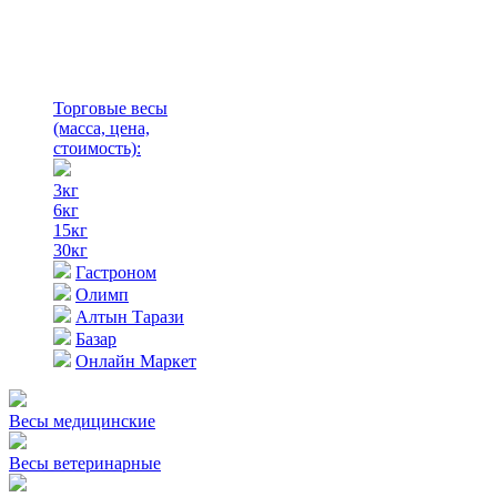
Торговые весы
(масса, цена,
стоимость)
:
3кг
6кг
15кг
30кг
Гастроном
Олимп
Алтын Тарази
Базар
Онлайн Маркет
Весы медицинские
Весы ветеринарные