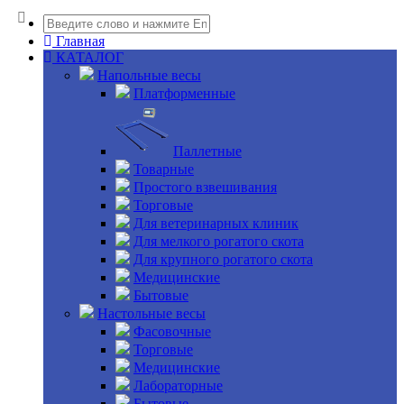
Главная
КАТАЛОГ
Напольные весы
Платформенные
Паллетные
Товарные
Простого взвешивания
Торговые
Для ветеринарных клиник
Для мелкого рогатого скота
Для крупного рогатого скота
Медицинские
Бытовые
Настольные весы
Фасовочные
Торговые
Медицинские
Лабораторные
Бытовые