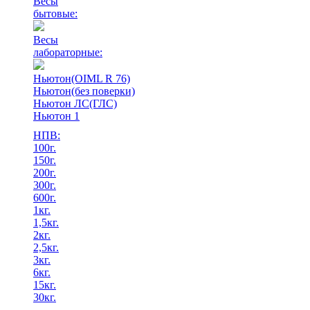
Весы
бытовые:
Весы
лабораторные:
Ньютон(OIML R 76)
Ньютон(без поверки)
Ньютон ЛС(ГЛС)
Ньютон 1
НПВ:
100г.
150г.
200г.
300г.
600г.
1кг.
1,5кг.
2кг.
2,5кг.
3кг.
6кг.
15кг.
30кг.