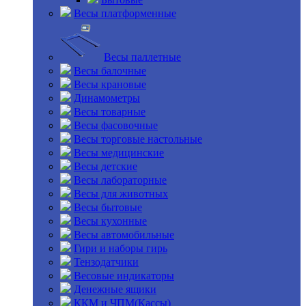
Весы платформенные
Весы паллетные
Весы балочные
Весы крановые
Динамометры
Весы товарные
Весы фасовочные
Весы торговые настольные
Весы медицинские
Весы детские
Весы лабораторные
Весы для животных
Весы бытовые
Весы кухонные
Весы автомобильные
Гири и наборы гирь
Тензодатчики
Весовые индикаторы
Денежные ящики
ККМ и ЧПМ(Кассы)