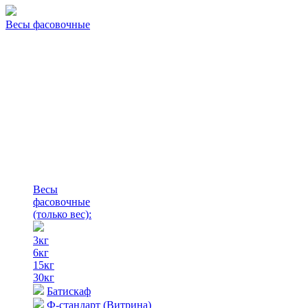
Весы фасовочные
Весы
фасовочные
(только вес)
:
3кг
6кг
15кг
30кг
Батискаф
Ф-стандарт (Витрина)