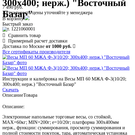
300х400; нерж.) "Восточный
7 490 руб.
Базар"
Актуальность цены уточняйте у менеджера
В корзину
Быстрый заказ
арт. 1221060001
Сравнить товар
Примерный расчет доставки
Доставка по Москве
от 1000 руб.
Все сертификаты производителя
Инструкции и калибровка на Весы МП 60 МЖА Ф-3(10/20;
300х400; нерж.) "Восточный Базар"
Скачать
Описание
Товара
Описание:
Электронные напольные торговые весы, со стойкой,
MAX=60кг; MIN=200г; e=10/20г; платформа 300х400мм
нерж., функции: суммирования, просмотр суммирования и
полной стоимости покупок, тара, автоматическая установка