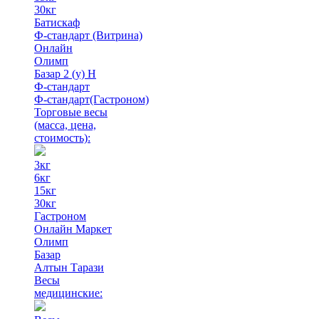
30кг
Батискаф
Ф-стандарт (Витрина)
Онлайн
Олимп
Базар 2 (у) Н
Ф-стандарт
Ф-стандарт(Гастроном)
Торговые весы
(масса, цена,
стоимость)
:
3кг
6кг
15кг
30кг
Гастроном
Онлайн Маркет
Олимп
Базар
Алтын Тарази
Весы
медицинские: