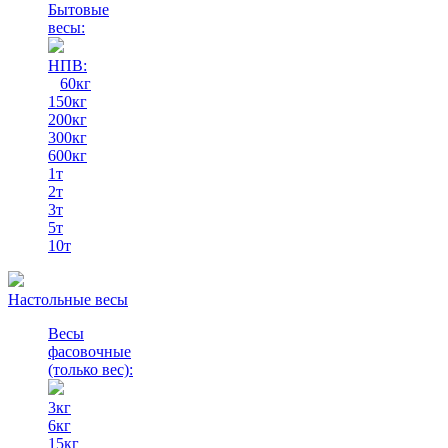
Бытовые
весы:
НПВ:
60кг
150кг
200кг
300кг
600кг
1т
2т
3т
5т
10т
Настольные весы
Весы
фасовочные
(только вес)
:
3кг
6кг
15кг