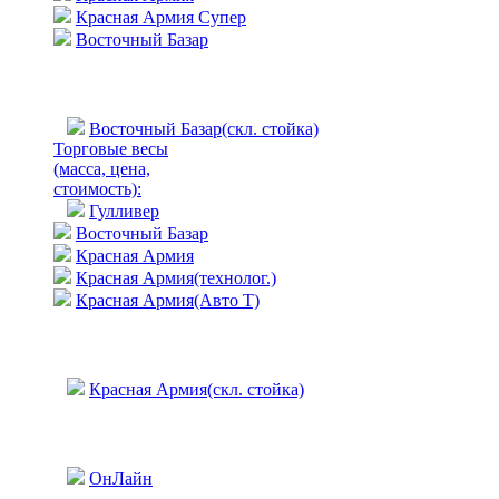
Красная Армия Супер
Восточный Базар
Восточный Базар(скл. стойка)
Торговые весы
(масса, цена,
стоимость)
:
Гулливер
Восточный Базар
Красная Армия
Красная Армия(технолог.)
Красная Армия(Авто Т)
Красная Армия(скл. стойка)
ОнЛайн