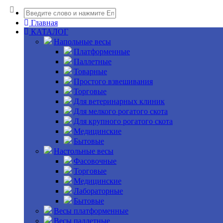
Главная
КАТАЛОГ
Напольные весы
Платформенные
Паллетные
Товарные
Простого взвешивания
Торговые
Для ветеринарных клиник
Для мелкого рогатого скота
Для крупного рогатого скота
Медицинские
Бытовые
Настольные весы
Фасовочные
Торговые
Медицинские
Лабораторные
Бытовые
Весы платформенные
Весы паллетные