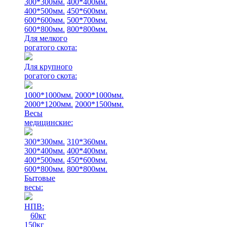
300*300мм.
400*400мм.
400*500мм.
450*600мм.
600*600мм.
500*700мм.
600*800мм.
800*800мм.
Для мелкого
рогатого скота:
Для крупного
рогатого скота:
1000*1000мм.
2000*1000мм.
2000*1200мм.
2000*1500мм.
Весы
медицинские:
300*300мм.
310*360мм.
300*400мм.
400*400мм.
400*500мм.
450*600мм.
600*800мм.
800*800мм.
Бытовые
весы:
НПВ:
60кг
150кг