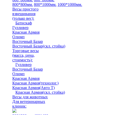
800*800мм.
800*1000мм.
1000*1000мм.
Весы простого
взвешивания
(только вес)
:
Батискаф
Гулливер
Красная Армия
Олимп
Восточный Базар
Восточный Базар(скл. стойка)
Торговые весы
(масса, цена,
стоимость)
:
Гулливер
Восточный Базар
Олимп
Красная Армия
Красная Армия(технолог.)
Красная Армия(Авто Т)
Красная Армия(скл. стойка)
Весы для животных
Для ветеринарных
клиник: