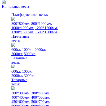
Напольные весы
Платформенные весы:
800*800мм.
800*1000мм.
1000*1000мм.
1200*1200мм.
1200*1500мм.
1500*1500мм.
Паллетные
весы:
600кг.
1000кг.
2000кг.
3000кг.
5000кг.
Балочные
весы:
600кг.
1000кг.
2000кг.
3000кг.
Товарные
весы:
300*300мм.
300*400мм.
400*400мм.
400*500мм.
450*600мм.
500*700мм.
600*600мм.
600*800мм.