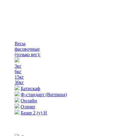
Весы
фасовочные
(только вес)
:
3кг
6кг
15кг
30кг
Батискаф
Ф-стандарт (Витрина)
Онлайн
Олимп
Базар 2 (у) Н