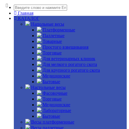
Главная
КАТАЛОГ
Напольные весы
Платформенные
Паллетные
Товарные
Простого взвешивания
Торговые
Для ветеринарных клиник
Для мелкого рогатого скота
Для крупного рогатого скота
Медицинские
Бытовые
Настольные весы
Фасовочные
Торговые
Медицинские
Лабораторные
Бытовые
Весы платформенные
Весы паллетные