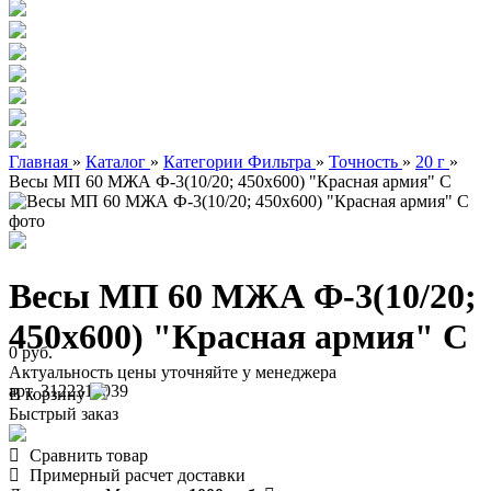
Главная
»
Каталог
»
Категории Фильтра
»
Точность
»
20 г
»
Весы МП 60 МЖА Ф-3(10/20; 450х600) "Красная армия" C
Весы МП 60 МЖА Ф-3(10/20;
450х600) "Красная армия" C
0 руб.
Актуальность цены уточняйте у менеджера
арт. 3122310039
В корзину
Быстрый заказ
Сравнить товар
Примерный расчет доставки