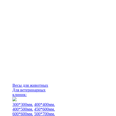
Весы для животных
Для ветеринарных
клиник:
300*300мм.
400*400мм.
400*500мм.
450*600мм.
600*600мм.
500*700мм.