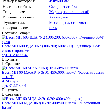
Размер платформы:
450х600 мм
Наличие стойки:
Складная стойка
Тип дисплея:
Жидкокристаллический
Источник питания:
Аккумулятор
Функционал:
Масса, цена, стоимость
Поверка весов:
Есть
Похожие
Товары
Весы МП 600 ВДА Ф-2 (100/200; 600х800) "Гулливер 06М"
снято с продажи
арт. 3123000543
Купить
Сравнить
Весы МП 60 МЖАР Ф-3(10; 450х600; нерж.) "Красная армия
авто Т"
9 290 руб.
арт. 3122130011
Купить
Сравнить
Весы МП 60 МДА Ф-3(10/20; 400х400; нерж.) "Восточный
Базар" Т