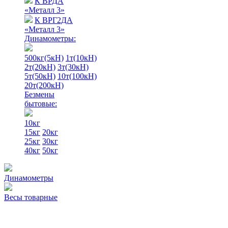
К ВРДА
«Металл 3»
К ВРГ2ДА
«Металл 3»
Динамометры:
500кг(5кН)
1т(10кН)
2т(20кН)
3т(30кН)
5т(50кН)
10т(100кН)
20т(200кН)
Безмены
бытовые:
10кг
15кг
20кг
25кг
30кг
40кг
50кг
Динамометры
Весы товарные