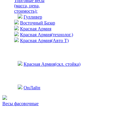
Торговые весы
(масса, цена,
стоимость)
:
Гулливер
Восточный Базар
Красная Армия
Красная Армия(технолог.)
Красная Армия(Авто Т)
Красная Армия(скл. стойка)
ОнЛайн
Весы фасовочные