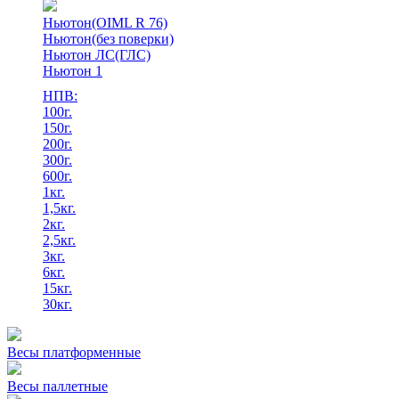
Ньютон(OIML R 76)
Ньютон(без поверки)
Ньютон ЛС(ГЛС)
Ньютон 1
НПВ:
100г.
150г.
200г.
300г.
600г.
1кг.
1,5кг.
2кг.
2,5кг.
3кг.
6кг.
15кг.
30кг.
Весы платформенные
Весы паллетные