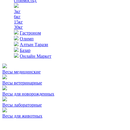
стоимость)
:
3кг
6кг
15кг
30кг
Гастроном
Олимп
Алтын Тарази
Базар
Онлайн Маркет
Весы медицинские
Весы ветеринарные
Весы для новорожденных
Весы лабораторные
Весы для животных