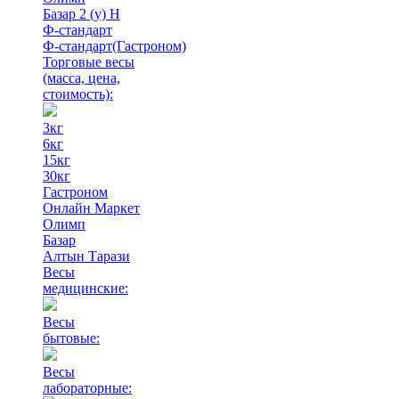
Базар 2 (у) Н
Ф-стандарт
Ф-стандарт(Гастроном)
Торговые весы
(масса, цена,
стоимость)
:
3кг
6кг
15кг
30кг
Гастроном
Онлайн Маркет
Олимп
Базар
Алтын Тарази
Весы
медицинские:
Весы
бытовые:
Весы
лабораторные: