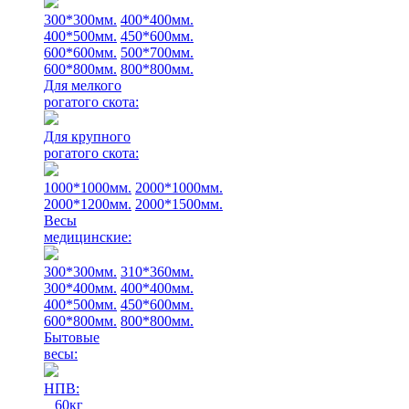
300*300мм.
400*400мм.
400*500мм.
450*600мм.
600*600мм.
500*700мм.
600*800мм.
800*800мм.
Для мелкого
рогатого скота:
Для крупного
рогатого скота:
1000*1000мм.
2000*1000мм.
2000*1200мм.
2000*1500мм.
Весы
медицинские:
300*300мм.
310*360мм.
300*400мм.
400*400мм.
400*500мм.
450*600мм.
600*800мм.
800*800мм.
Бытовые
весы:
НПВ:
60кг