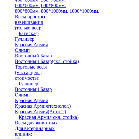
600*600мм.
600*800мм.
800*800мм.
800*1000мм.
1000*1000мм.
Весы простого
взвешивания
(только вес)
:
Батискаф
Гулливер
Красная Армия
Олимп
Восточный Базар
Восточный Базар(скл. стойка)
Торговые весы
(масса, цена,
стоимость)
:
Гулливер
Восточный Базар
Олимп
Красная Армия
Красная Армия(технолог.)
Красная Армия(Авто Т)
Красная Армия(скл. стойка)
Весы для животных
Для ветеринарных
клиник: