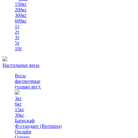
150кг
200кг
300кг
600кг
1т
2т
3т
5т
10т
Настольные весы
Весы
фасовочные
(только вес)
:
3кг
6кг
15кг
30кг
Батискаф
Ф-стандарт (Витрина)
Онлайн
Олимп