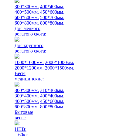
300*300мм.
400*400мм.
400*500мм.
450*600мм.
600*600мм.
500*700мм.
600*800мм.
800*800мм.
Для мелкого
рогатого скота:
Для крупного
рогатого скота:
1000*1000мм.
2000*1000мм.
2000*1200мм.
2000*1500мм.
Весы
медицинские:
300*300мм.
310*360мм.
300*400мм.
400*400мм.
400*500мм.
450*600мм.
600*800мм.
800*800мм.
Бытовые
весы:
НПВ:
60кг