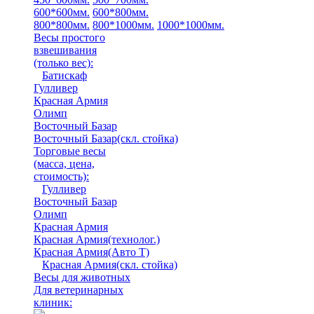
600*600мм.
600*800мм.
800*800мм.
800*1000мм.
1000*1000мм.
Весы простого
взвешивания
(только вес)
:
Батискаф
Гулливер
Красная Армия
Олимп
Восточный Базар
Восточный Базар(скл. стойка)
Торговые весы
(масса, цена,
стоимость)
:
Гулливер
Восточный Базар
Олимп
Красная Армия
Красная Армия(технолог.)
Красная Армия(Авто Т)
Красная Армия(скл. стойка)
Весы для животных
Для ветеринарных
клиник: