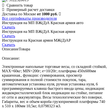
Сравнить товар
Примерный расчет доставки
Доставка по Москве
от 1000 руб.
Все сертификаты производителя
Инструкция на МП ВЖ(Д)А Красная армия авто
Скачать
Инструкция на МП ВЖ(Д)А Красная армия
Скачать
Инструкция на Красная армия МЖ(Д)АР
Скачать
Описание
Товара
Описание:
Электронные напольные торговые весы, со складной стойкой,
MAX=60кг; MIN=200г; e=10/20г; платформа 450х600мм
крашенная., функции: суммирования, просмотр
суммирования и полной стоимости покупок, тара,
автоматическая установка нуля, ручная установка нуля, 6
программируемых клавиш быстрого ввода цены, индикация:
жидкокристаллический блок индикации на стойке, питание
от сети и аккумулятора. Весы технологические без поверки.
Габариты, вес и объем короба грузоприемной платформы 740
х 510 х 180мм 10,5кг, 0,0798323 м3.