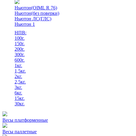
Ньютон(OIML R 76)
Ньютон(без поверки)
Ньютон ЛС(ГЛС)
Ньютон 1
НПВ:
100г.
150г.
200г.
300г.
600г.
1кг.
1,5кг.
2кг.
2,5кг.
3кг.
6кг.
15кг.
30кг.
Весы платформенные
Весы паллетные