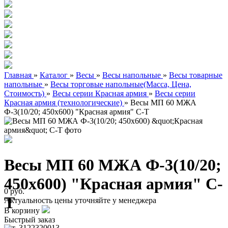
Главная
»
Каталог
»
Весы
»
Весы напольные
»
Весы товарные
напольные
»
Весы торговые напольные(Масса, Цена,
Стоимость)
»
Весы серии Красная армия
»
Весы серии
Красная армия (технологические)
»
Весы МП 60 МЖА
Ф-3(10/20; 450х600) "Красная армия" C-Т
Весы МП 60 МЖА Ф-3(10/20;
450х600) "Красная армия" C-
0 руб.
Т
Актуальность цены уточняйте у менеджера
В корзину
Быстрый заказ
арт. 3122320013