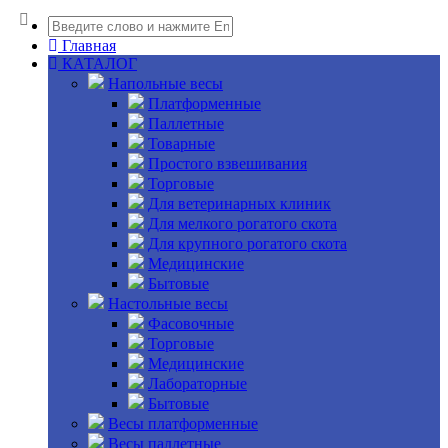
Главная
КАТАЛОГ
Напольные весы
Платформенные
Паллетные
Товарные
Простого взвешивания
Торговые
Для ветеринарных клиник
Для мелкого рогатого скота
Для крупного рогатого скота
Медицинские
Бытовые
Настольные весы
Фасовочные
Торговые
Медицинские
Лабораторные
Бытовые
Весы платформенные
Весы паллетные