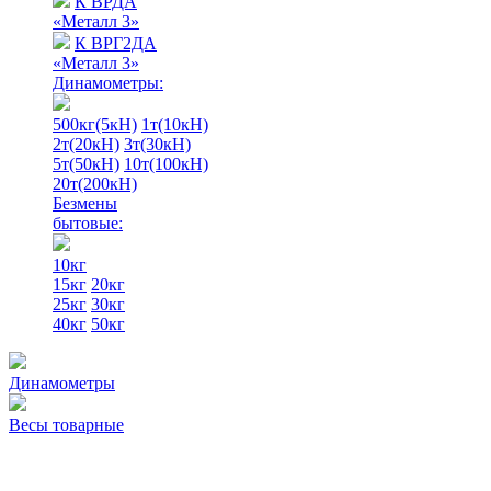
К ВРДА
«Металл 3»
К ВРГ2ДА
«Металл 3»
Динамометры:
500кг(5кН)
1т(10кН)
2т(20кН)
3т(30кН)
5т(50кН)
10т(100кН)
20т(200кН)
Безмены
бытовые:
10кг
15кг
20кг
25кг
30кг
40кг
50кг
Динамометры
Весы товарные