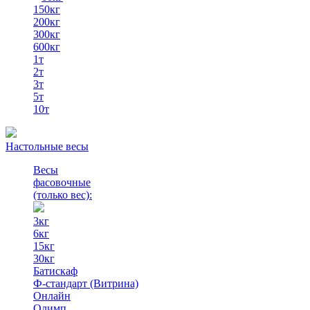
150кг
200кг
300кг
600кг
1т
2т
3т
5т
10т
Настольные весы
Весы
фасовочные
(только вес)
:
3кг
6кг
15кг
30кг
Батискаф
Ф-стандарт (Витрина)
Онлайн
Олимп