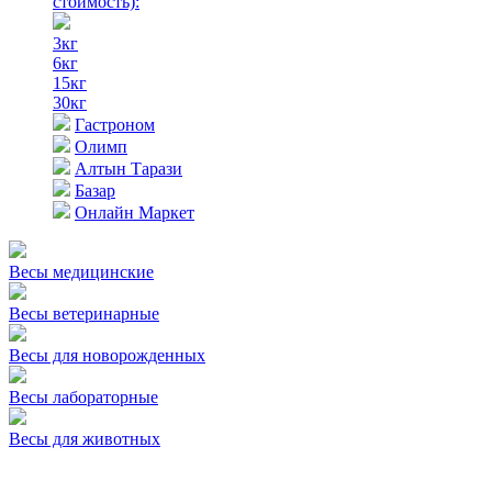
стоимость)
:
3кг
6кг
15кг
30кг
Гастроном
Олимп
Алтын Тарази
Базар
Онлайн Маркет
Весы медицинские
Весы ветеринарные
Весы для новорожденных
Весы лабораторные
Весы для животных