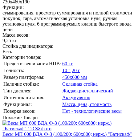
730х460х190
Функции:
суммирования, просмотр суммирования и полной стоимости
покупок, тара, автоматическая установка нуля, ручная
установка нуля, 6 программируемых клавиш быстрого ввода
цены
Масса весов:
9,25 кг
Стойка для индикатора:
Есть
Категории товара:
Предел взвешивания НПВ:
60 кг
Точность:
10 г
20 г
Размер платформы:
450х600 мм
Наличие стойки:
Складная стойка
Тип дисплея:
Жидкокристаллический
Источник питания:
Аккумулятор
Функционал:
Масса, цена, стоимость
Поверка весов:
Нет - технологические весы
Похожие
Товары
Весы МП 600 ВДА Ф-3 (100/200; 600х800; нерж.) "Батискаф"