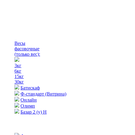
Весы
фасовочные
(только вес)
:
3кг
6кг
15кг
30кг
Батискаф
Ф-стандарт (Витрина)
Онлайн
Олимп
Базар 2 (у) Н