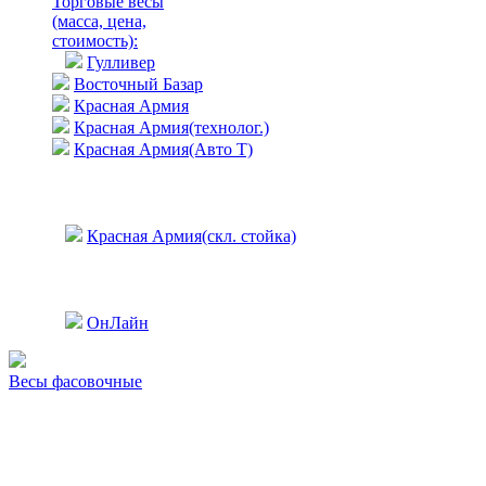
Торговые весы
(масса, цена,
стоимость)
:
Гулливер
Восточный Базар
Красная Армия
Красная Армия(технолог.)
Красная Армия(Авто Т)
Красная Армия(скл. стойка)
ОнЛайн
Весы фасовочные