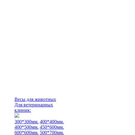
Весы для животных
Для ветеринарных
клиник:
300*300мм.
400*400мм.
400*500мм.
450*600мм.
600*600мм.
500*700мм.