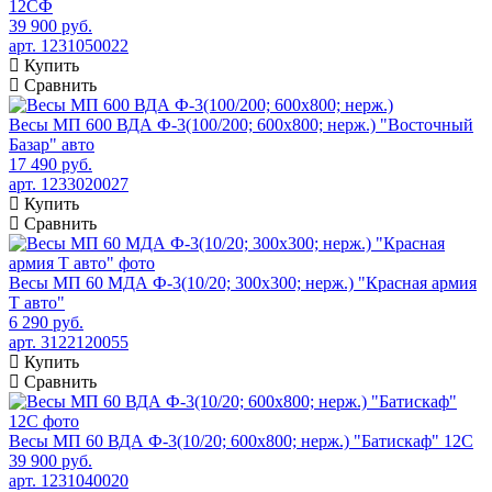
12СФ
39 900 руб.
арт. 1231050022
Купить
Сравнить
Весы МП 600 ВДА Ф-3(100/200; 600х800; нерж.) "Восточный
Базар" авто
17 490 руб.
арт. 1233020027
Купить
Сравнить
Весы МП 60 МДА Ф-3(10/20; 300х300; нерж.) "Красная армия
Т авто"
6 290 руб.
арт. 3122120055
Купить
Сравнить
Весы МП 60 ВДА Ф-3(10/20; 600х800; нерж.) "Батискаф" 12С
39 900 руб.
арт. 1231040020